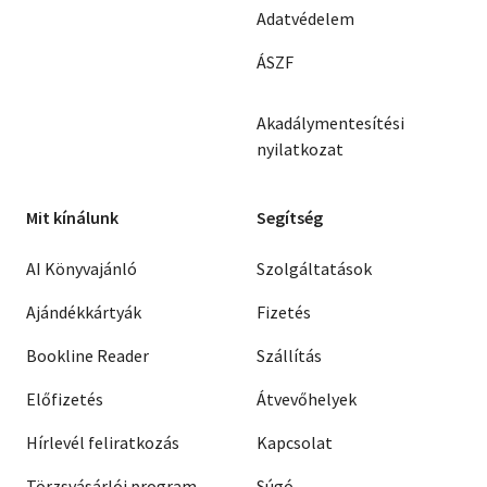
Adatvédelem
ÁSZF
Akadálymentesítési
nyilatkozat
Mit kínálunk
Segítség
AI Könyvajánló
Szolgáltatások
Ajándékkártyák
Fizetés
Bookline Reader
Szállítás
Előfizetés
Átvevőhelyek
Hírlevél feliratkozás
Kapcsolat
Törzsvásárlói program
Súgó