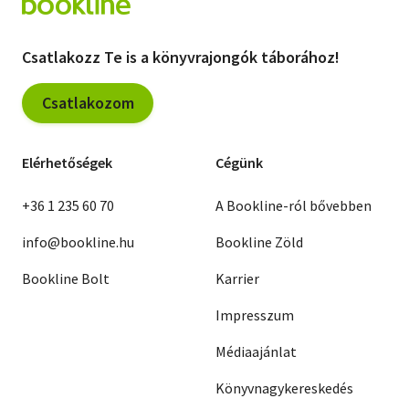
Csatlakozz Te is a könyvrajongók táborához!
Csatlakozom
Elérhetőségek
Cégünk
+36 1 235 60 70
A Bookline-ról bővebben
info@bookline.hu
Bookline Zöld
Bookline Bolt
Karrier
Impresszum
Médiaajánlat
Könyvnagykereskedés