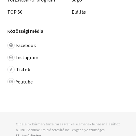
TOP 50
Elállás
Közösségi média
Facebook
Instagram
Tiktok
Youtube
Oldalaink bármely tartalmi és grafikai elemének felhasználásához
a Libri-Bookline Zrt. előzetes írásbeli engedélye szükséges.
SSL tanúsítvány