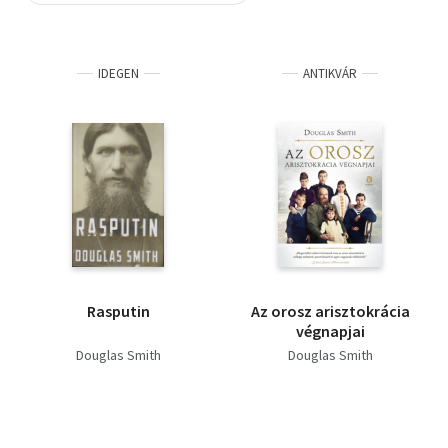
Szótár, nyelvkönyv
IDEGEN
ANTIKVÁR
Tankönyv, segédkönyv
Társadalomtudomány
Természettudomány
Történelem
Vallás
Rasputin
Az orosz arisztokrácia
végnapjai
Douglas Smith
Douglas Smith