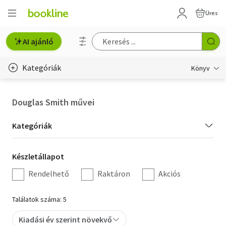
Üres
AI ajánló
Kategóriák
Könyv
Életmód, egészség
Douglas Smith művei
Erotika
Kategória
Kategóriák
Gyermek- és ifjúsági
szűrés
Készletállapot
Készletállapot
Hobbi, szabadidő
szűrés
Rendelhető
Raktáron
Akciós
Irodalom
Találatok száma: 5
Művészet
Kiadási év szerint növekvő
Szakkönyv