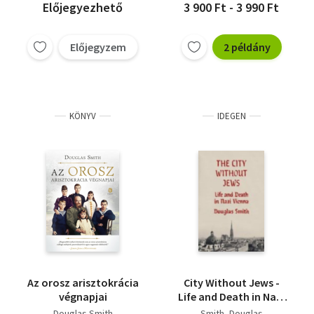
Előjegyezhető
3 900 Ft - 3 990 Ft
Előjegyzem
2 példány
KÖNYV
IDEGEN
Az orosz arisztokrácia
City Without Jews -
végnapjai
Life and Death in Nazi
Vienna
Douglas Smith
Smith, Douglas