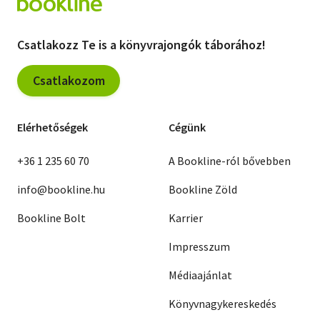
Csatlakozz Te is a könyvrajongók táborához!
Csatlakozom
Elérhetőségek
Cégünk
+36 1 235 60 70
A Bookline-ról bővebben
info@bookline.hu
Bookline Zöld
Bookline Bolt
Karrier
Impresszum
Médiaajánlat
Könyvnagykereskedés