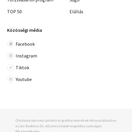
TOP 50
Elállás
Közösségi média
Facebook
Instagram
Tiktok
Youtube
Oldalaink bármely tartalmi és grafikai elemének felhasználásához
a Libri-Bookline Zrt. előzetes írásbeli engedélye szükséges.
SSL tanúsítvány