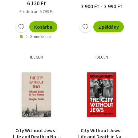
6 120 Ft
3 900 Ft - 3 990 Ft
Eredeti ár: 6 799 Ft
Kosárba
2 példány
1 - 2 munkanap
IDEGEN
IDEGEN
City Without Jews -
City Without Jews -
Life and Death in Nazi
Life and Death in Nazi