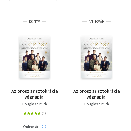
Szótár, nyelvkönyv
KÖNYV
ANTIKVÁR
Tankönyv, segédkönyv
Társadalomtudomány
Természettudomány
Történelem
Vallás
Az orosz arisztokrácia
Az orosz arisztokrácia
végnapjai
végnapjai
Douglas Smith
Douglas Smith
Online ár: