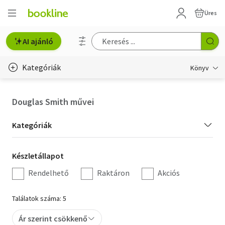
Üres
AI ajánló
Kategóriák
Könyv
Életmód, egészség
Douglas Smith művei
Erotika
Kategória
Kategóriák
Gyermek- és ifjúsági
szűrés
Készletállapot
Készletállapot
Hobbi, szabadidő
szűrés
Rendelhető
Raktáron
Akciós
Irodalom
Találatok száma: 5
Művészet
Ár szerint csökkenő
Szakkönyv