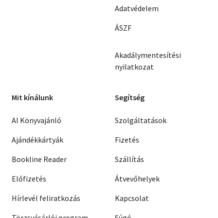
Adatvédelem
ÁSZF
Akadálymentesítési
nyilatkozat
Mit kínálunk
Segítség
AI Könyvajánló
Szolgáltatások
Ajándékkártyák
Fizetés
Bookline Reader
Szállítás
Előfizetés
Átvevőhelyek
Hírlevél feliratkozás
Kapcsolat
Törzsvásárlói program
Súgó