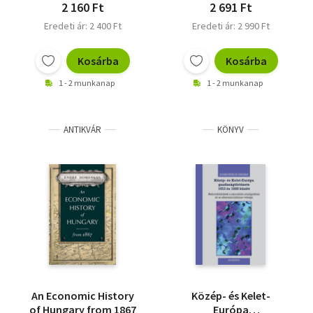
kiépülése
2 160 Ft
2 691 Ft
Eredeti ár: 2 400 Ft
Eredeti ár: 2 990 Ft
Kosárba
Kosárba
1 - 2 munkanap
1 - 2 munkanap
ANTIKVÁR
KÖNYV
An Economic History
Közép- és Kelet-
of Hungary from 1867
Európa