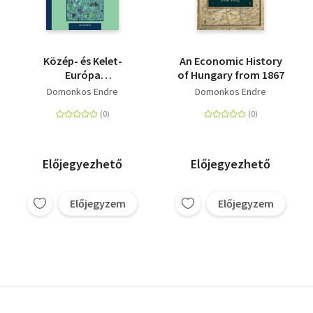
Közép- és Kelet-
An Economic History
Európa
of Hungary from 1867
gazdaságtörténete a
Domonkos Endre
Domonkos Endre
két világháború
között - A félperiféria
és a világgazdasági
folyamatoktól való
elzárkózás
Előjegyezhető
Előjegyezhető
Előjegyzem
Előjegyzem