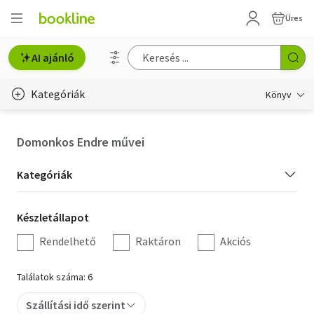
Üres
AI ajánló
Kategóriák
Könyv
Életmód, egészség
Domonkos Endre művei
Erotika
Kategória
Kategóriák
Gyermek- és ifjúsági
szűrés
Készletállapot
Készletállapot
Hobbi, szabadidő
szűrés
Rendelhető
Raktáron
Akciós
Irodalom
Találatok száma: 6
Művészet
Szállítási idő szerint
Szakkönyv