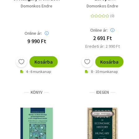
gazdaságtörténete
Domonkos Endre
Domonkos Endre
1953 és 1989 között -
Reformkísérletek a
szocialista
országokban és az
Online ár:
Online ár:
államszocializmus
2 691 Ft
9 990 Ft
válsága
Eredeti ár: 2 990 Ft
Kosárba
Kosárba
4 - 6 munkanap
8 - 10 munkanap
KÖNYV
IDEGEN