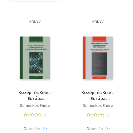
Szótár, nyelvkönyv
KÖNYV
KÖNYV
Tankönyv, segédkönyv
Társadalomtudomány
Természettudomány
Történelem
Vallás
Közép- és Kelet-
Közép- és Kelet-
Európa
Európa
gazdaságtörténete a
gazdaságtörténete
Domonkos Endre
Domonkos Endre
második világháború
1945-1953 között - A
idején - 1939-1945
szovjet megszállás és
a sztálinista
tervgazdálkodás
Online ár:
Online ár: