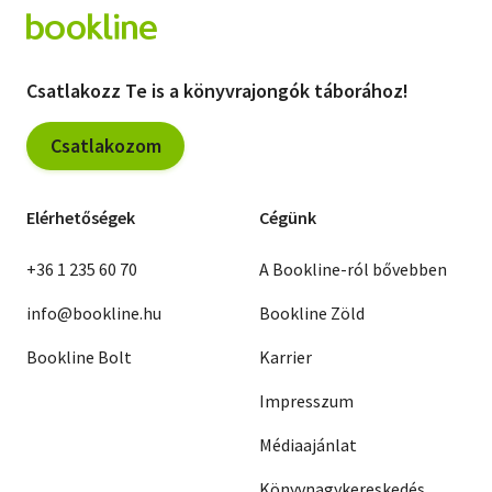
Csatlakozz Te is a könyvrajongók táborához!
Csatlakozom
Elérhetőségek
Cégünk
+36 1 235 60 70
A Bookline-ról bővebben
info@bookline.hu
Bookline Zöld
Bookline Bolt
Karrier
Impresszum
Médiaajánlat
Könyvnagykereskedés