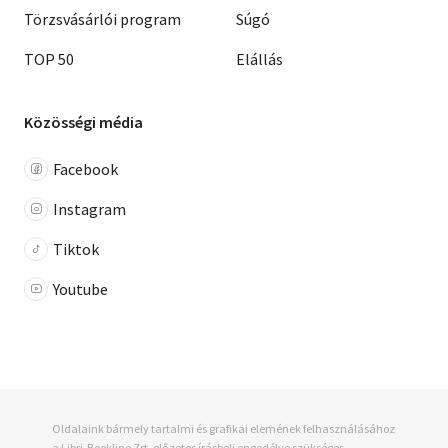
Törzsvásárlói program
Súgó
TOP 50
Elállás
Közösségi média
Facebook
Instagram
Tiktok
Youtube
Oldalaink bármely tartalmi és grafikai elemének felhasználásához
a Libri-Bookline Zrt. előzetes írásbeli engedélye szükséges.