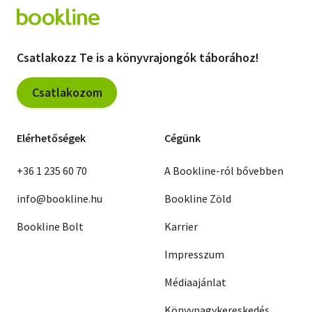
Csatlakozz Te is a könyvrajongók táborához!
Csatlakozom
Elérhetőségek
Cégünk
+36 1 235 60 70
A Bookline-ról bővebben
info@bookline.hu
Bookline Zöld
Bookline Bolt
Karrier
Impresszum
Médiaajánlat
Könyvnagykereskedés