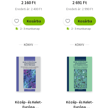
kiépülése
2 160 Ft
2 691 Ft
Eredeti ár: 2 400 Ft
Eredeti ár: 2 990 Ft
Kosárba
Kosárba
2 - 3 munkanap
2 - 3 munkanap
KÖNYV
KÖNYV
Közép- és Kelet-
Közép- és Kelet-
Európa
Európa