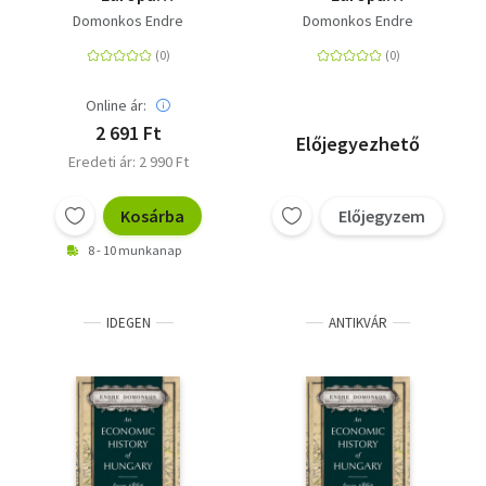
gazdaságtörténete
gazdaságtörténete a
Domonkos Endre
Domonkos Endre
1953 és 1989 között -
két világháború
Reformkísérletek a
között - A félperiféria
szocialista
és a világgazdasági
országokban és az
folyamatoktól való
Online ár:
államszocializmus
elzárkózás
2 691 Ft
Előjegyezhető
válsága
Eredeti ár: 2 990 Ft
Kosárba
Előjegyzem
8 - 10 munkanap
IDEGEN
ANTIKVÁR