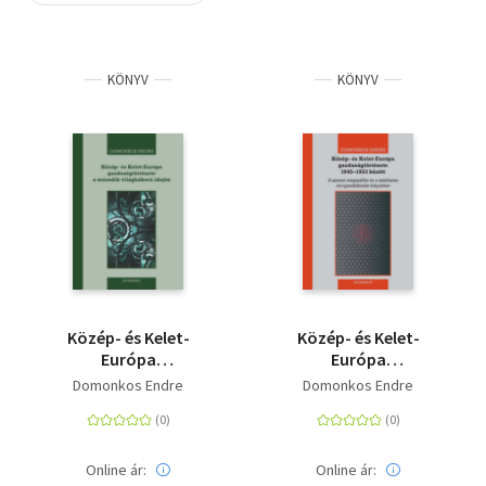
Szótár, nyelvkönyv
KÖNYV
KÖNYV
Tankönyv, segédkönyv
Társadalomtudomány
Természettudomány
Történelem
Vallás
Közép- és Kelet-
Közép- és Kelet-
Európa
Európa
gazdaságtörténete a
gazdaságtörténete
Domonkos Endre
Domonkos Endre
második világháború
1945-1953 között - A
idején - 1939-1945
szovjet megszállás és
a sztálinista
tervgazdálkodás
Online ár:
Online ár: