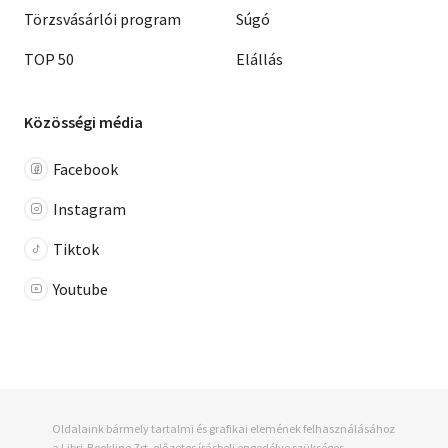
Törzsvásárlói program
Súgó
TOP 50
Elállás
Közösségi média
Facebook
Instagram
Tiktok
Youtube
Oldalaink bármely tartalmi és grafikai elemének felhasználásához
a Libri-Bookline Zrt. előzetes írásbeli engedélye szükséges.