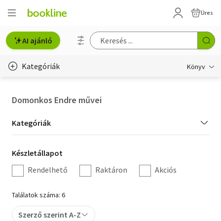
Üres
AI ajánló
Kategóriák
Könyv
Életmód, egészség
Domonkos Endre művei
Erotika
Kategória
Kategóriák
Gyermek- és ifjúsági
szűrés
Készletállapot
Készletállapot
Hobbi, szabadidő
szűrés
Rendelhető
Raktáron
Akciós
Irodalom
Találatok száma: 6
Művészet
Szerző szerint A-Z
Szakkönyv