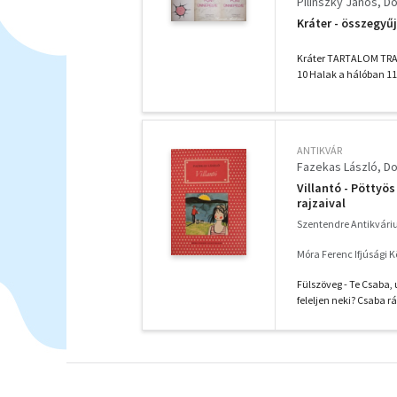
Pilinszky János
Do
Kráter - összegyűj
Kráter TARTALOM TRAPÉ
10 Halak a hálóban 11
ANTIKVÁR
Fazekas László
Do
Villantó - Pöttyö
rajzaival
Szentendre Antikvár
Móra Ferenc Ifjúsági 
Fülszöveg - Te Csaba, 
feleljen neki? Csaba r