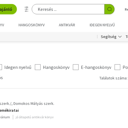
ajánló
R
YV
HANGOSKÖNYV
ANTIKVÁR
IDEGEN NYELVŰ
T
Segítség
Idegen nyelvű
Hangoskönyv
E-hangoskönyv
Po
ós
Találatok száma:
szerk./
Domokos Mátyás szerk.
 emékiratai
kvárium
jó állapotú antikvár könyv