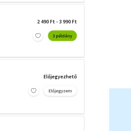
2 490 Ft - 3 990 Ft
3 példány
Előjegyezhető
Előjegyzem