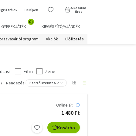
A kosarad
egisztrálok
Belépek
üres
új
GYEREKJÁTÉK
KIEGÉSZÍTŐ/AJÁNDÉK
örzsvásárlói program
Akciók
Előfizetés
dcast
Film
Zene
 7
Rendezés:
Szerző szerint A-Z
Online ár:
1 480 Ft
Kosárba