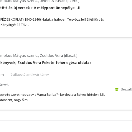
mokos Mátyás szerk.
Jelenits István (szerk.)
tött és új versek + A mélypont ünnepélye I-II.
Z ÉS KORLÁT (1940-1946) Halak a hálóban Te győzz le 9 Éjféli fürdés
 Könyörgés 12 Táv...
mokos Mátyás szerk.
Zsoldos Vera (illuszt.)
s könyvek; Zsoldos Vera Fekete-fehér egész oldalas
ium
jó állapotú antikvár könyv
Könyvk.
Beszáll
ugye te szerelmes vagy a Varga Boriba? - kérdezte a Bolyos hirtelen. Mit
ádöbbent, hogy ő m...
További
szűrők