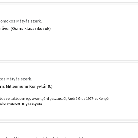
omokos Mátyás szerk.
művei (Osiris klasszikusok)
os Mátyás szerk.
ris Millenniumi Könyvtár 9.)
épe voltaképpen egy avantgárd gesztusból, André Gide 1927-es Kongói
ére született.
Illyés Gyula
...