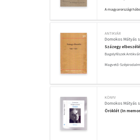
A magyarországi hábor
ANTIKVÁR
Domokos Mátyás s
Százegy elbeszélés
Bagolyfészek Antikvá
Magvető-Szépirodalmi
KÖNYV
Domokos Mátyás s
Öröklét (In memo