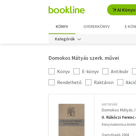
AI Könyv
KÖNYV
GYEREKKÖNYV
E-KÖN
Kategóriák
Domokos Mátyás szerk. művei
Könyv
E-könyv
Antikvár
Kategória
szűrés
További
Rendelhető
Raktáron
Akci
szűrők
ANTIKVÁR
Domokos Mátyás /
II. Rákóczi Ferenc
Könyvlabirintus Anti
Osiris Kiadó, 2004