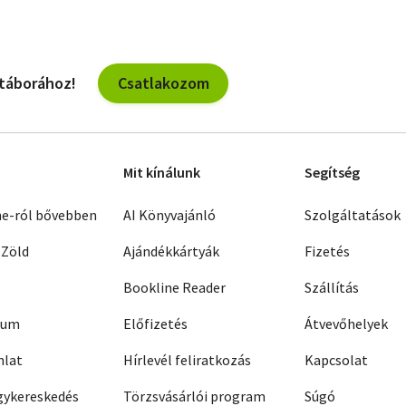
Csatlakozom
 táborához!
Mit kínálunk
Segítség
ne-ról bővebben
AI Könyvajánló
Szolgáltatások
 Zöld
Ajándékkártyák
Fizetés
Bookline Reader
Szállítás
zum
Előfizetés
Átvevőhelyek
nlat
Hírlevél feliratkozás
Kapcsolat
ykereskedés
Törzsvásárlói program
Súgó