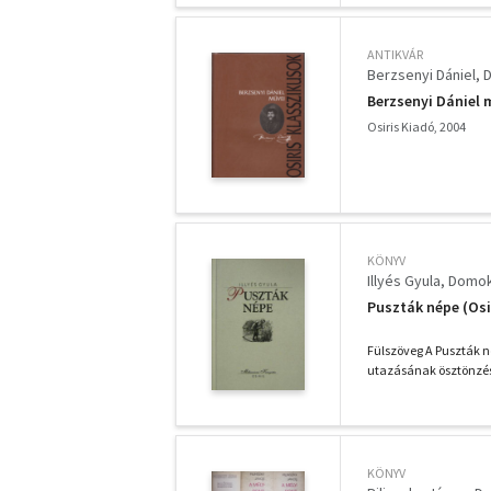
ANTIKVÁR
Berzsenyi Dániel
D
Berzsenyi Dániel 
Osiris Kiadó, 2004
KÖNYV
Illyés Gyula
Domok
Puszták népe (Osi
Fülszöveg A Puszták n
utazásának ösztönzés
KÖNYV