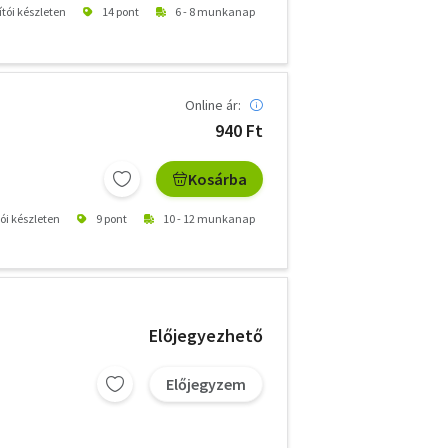
ítói készleten
14 pont
6 - 8 munkanap
Online ár:
940 Ft
Kosárba
tói készleten
9 pont
10 - 12 munkanap
Előjegyezhető
Előjegyzem