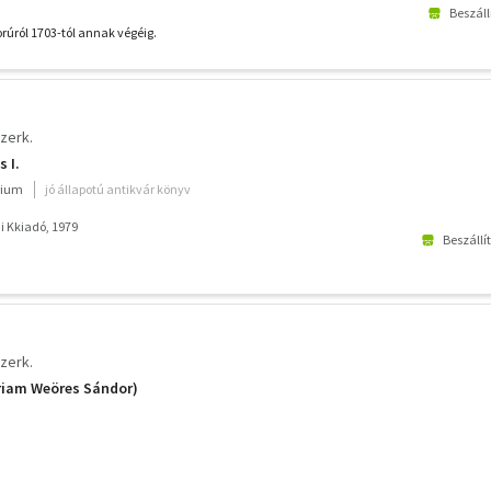
Beszáll
úról 1703-tól annak végéig.
zerk.
 I.
rium
jó állapotú antikvár könyv
 Kkiadó, 1979
Beszállí
zerk.
riam Weöres Sándor)