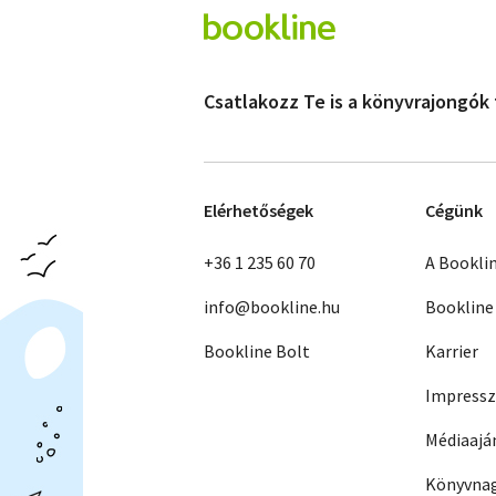
Csatlakozz Te is a könyvrajongók
Elérhetőségek
Cégünk
+36 1 235 60 70
A Bookli
info@bookline.hu
Bookline
Bookline Bolt
Karrier
Impress
Médiaajá
Könyvnag