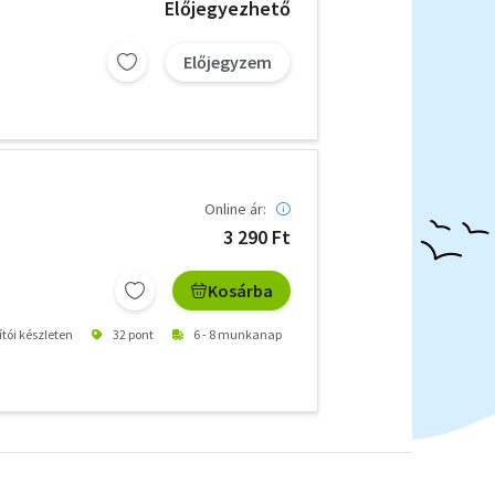
Előjegyezhető
Előjegyzem
Online ár:
3 290 Ft
Kosárba
ítói készleten
32 pont
6 - 8 munkanap