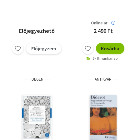
Online ár:
Előjegyezhető
2 490 Ft
Előjegyzem
Kosárba
6 - 8 munkanap
IDEGEN
ANTIKVÁR