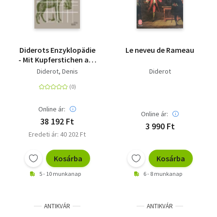
Diderots Enzyklopädie
Le neveu de Rameau
- Mit Kupferstichen aus
den Tafelbänden
Diderot, Denis
Diderot
Online ár:
Online ár:
38 192 Ft
3 990 Ft
Eredeti ár: 40 202 Ft
Kosárba
Kosárba
5 - 10 munkanap
6 - 8 munkanap
ANTIKVÁR
ANTIKVÁR