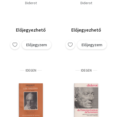
Gerhart Hauptmann
Diderot
Diderot
Aiszkhülosz
Lessing
Euripidész
Olbracht
Corneille
Racine
Scott Walter
Gogol
George Sand
Burns
Előjegyezhető
Előjegyezhető
Abulkászim Manszúr
Firdauszi
Előjegyzem
Előjegyzem
Gorkij
IDEGEN
IDEGEN