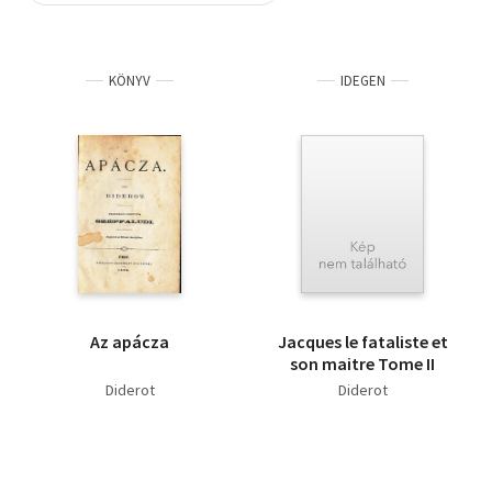
Szótár, nyelvkönyv
KÖNYV
IDEGEN
Tankönyv, segédkönyv
Társadalomtudomány
Természettudomány
Történelem
Vallás
Az apácza
Jacques le fataliste et
son maitre Tome II
Diderot
Diderot