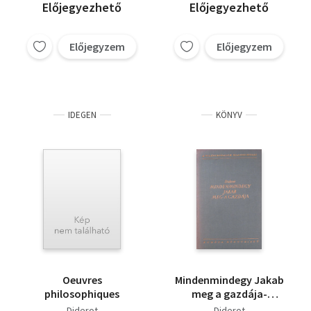
Előjegyezhető
Előjegyezhető
Előjegyzem
Előjegyzem
IDEGEN
KÖNYV
Oeuvres
Mindenmindegy Jakab
philosophiques
meg a gazdája-
Rameau unokaöccse
Diderot
Diderot