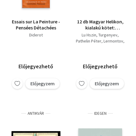
Essais sur La Peinture -
12 db Magyar Helikon,
Pensées Détachées
kialakú kötet:
Házasság és hűség;
Diderot
Lu Hszin
Turgenyev
Mesék; A krétakör;
Pathelin Péter
Lermontov
Pandora; És Pippa
Heine
H. C. Andersen
énekel...; A salamancai
Goethe
Robert Browning
diák; A démon;
José de Espronceda
Gondolatok;
Diderot
Charles Perrault
Előjegyezhető
Előjegyezhető
Képeskönyv kép
Li Hszing-Tao
nélkül; Vadfüvek;
Pathelin Péter
Előjegyzem
Előjegyzem
prókátor;
Költemények
prózában
ANTIKVÁR
IDEGEN