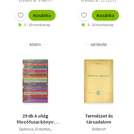
Eredeti ár: 4 465 Ft
Eredeti ár: 12 132 Ft
Kosárba
Kosárba
5 - 10 munkanap
5 - 10 munkanap
KÖNYV
ANTIKVÁR
29 db A világ
Természet és
filozófusai könyv:
társadalom
Machiavelli,
Spinoza
Erasmus
Diderot
Hellenisztikus