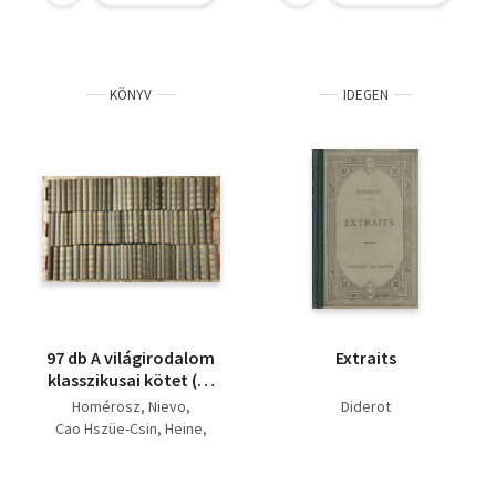
KÖNYV
IDEGEN
97 db A világirodalom
Extraits
klasszikusai kötet (78
mű)
Homérosz
Nievo
Diderot
Cao Hszüe-Csin
Heine
Thomas Mann
Victor Hugo
Reymont
Fielding
Dickens
Dosztojevszkij