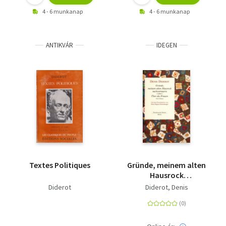
4 - 6 munkanap
4 - 6 munkanap
ANTIKVÁR
IDEGEN
Textes Politiques
Gründe, meinem alten
Hausrock
nachzutrauern / Über
Diderot
Diderot, Denis
die Frauen - Zwei
Essays