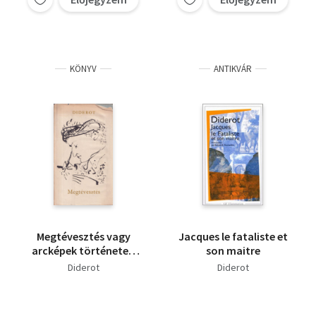
KÖNYV
ANTIKVÁR
Megtévesztés vagy
Jacques le fataliste et
arcképek története -
son maitre
Pablo Picasso rajzaival
Diderot
Diderot
(számozott)