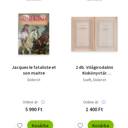
Jacques le fataliste et
2 db. Világirodalmi
son maitre
Kiskönyvtár
(Hordómese + Rameau
Diderot
Swift
Diderot
unokaöccse)
Online ár:
Online ár:
5 990 Ft
1 400 Ft
Kosárba
Kosárba