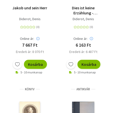
Jakob und sein Herr
Dies ist keine
Erzählung -
Aufklärerische
Diderot, Denis
Diderot, Denis
Geschichten
Online ár:
Online ár:
7 667 Ft
6 163 Ft
Eredeti ár: 8 070 Ft
Eredeti ár: 6 487 Ft
Kosárba
Kosárba
5 - 10 munkanap
5 - 10 munkanap
KÖNYV
ANTIKVÁR