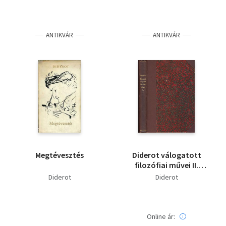
ANTIKVÁR
ANTIKVÁR
Megtévesztés
Diderot válogatott
filozófiai művei II.
(Filozófiai Írók Tára
Diderot
Diderot
XIII.)
Online ár: