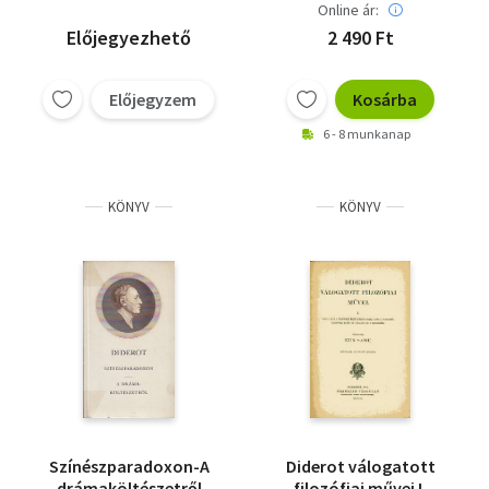
Online ár:
Előjegyezhető
2 490 Ft
Előjegyzem
Kosárba
6 - 8 munkanap
KÖNYV
KÖNYV
Színészparadoxon-A
Diderot válogatott
drámaköltészetről
filozófiai művei I.