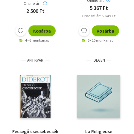
Online ár:
Online ár:
5 367 Ft
2 500 Ft
Eredeti ár: 5 649 Ft
Kosárba
Kosárba
4 - 6 munkanap
5 - 10 munkanap
ANTIKVÁR
IDEGEN
Fecsegő csecsebecsék
La Religieuse