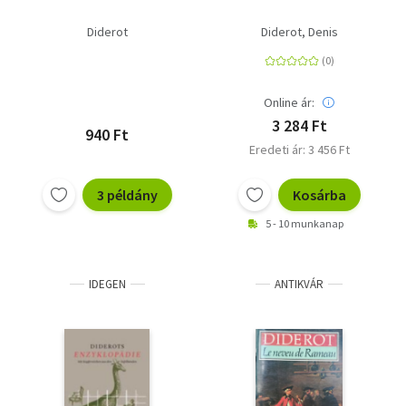
Diderot
Diderot, Denis
Online ár:
3 284 Ft
940 Ft
Eredeti ár: 3 456 Ft
3 példány
Kosárba
5 - 10 munkanap
IDEGEN
ANTIKVÁR