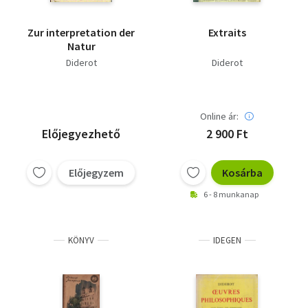
Zur interpretation der
Extraits
Natur
Diderot
Diderot
Online ár:
Előjegyezhető
2 900 Ft
Előjegyzem
Kosárba
6 - 8 munkanap
KÖNYV
IDEGEN