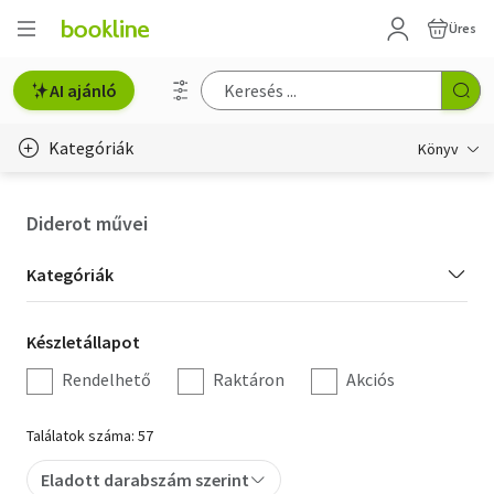
Üres
AI ajánló
Kategóriák
Könyv
Életmód, egészség
Diderot művei
Erotika
Kategória
Kategóriák
Gyermek- és ifjúsági
szűrés
Készletállapot
Készletállapot
Hobbi, szabadidő
szűrés
Rendelhető
Raktáron
Akciós
Irodalom
Találatok száma: 57
Művészet
Eladott darabszám szerint
Szakkönyv