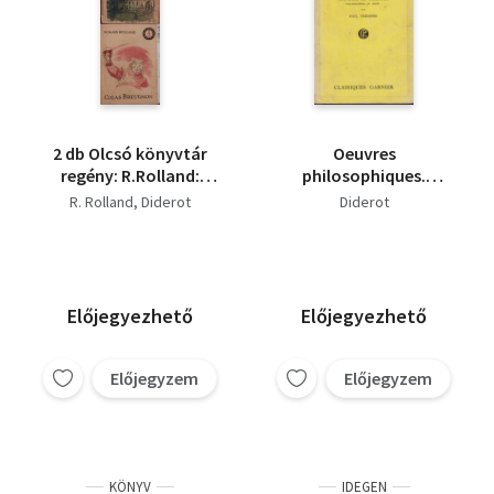
2 db Olcsó könyvtár
Oeuvres
regény: R.Rolland:
philosophiques.
Colas Breugnon,
Textes établis, avec
R. Rolland
Diderot
Diderot
Diderot: Az apáca
introductions,
bibliographies et
notes par Paul
Verniére
Előjegyezhető
Előjegyezhető
Előjegyzem
Előjegyzem
KÖNYV
IDEGEN