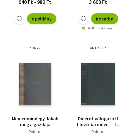
940 Ft - 980 Ft
3 600 Ft
6 példány
Kosárba
6 - 8 munkanap
KÖNYV
ANTIKVÁR
Mindenmindegy Jakab
Diderot válogatott
meg a gazdája
filozófiai művei I-II. -
Reprint.
Diderot
Diderot