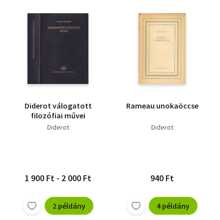
Diderot válogatott
Rameau unokaöccse
filozófiai művei
Diderot
Diderot
1 900 Ft - 2 000 Ft
940 Ft
2 példány
4 példány