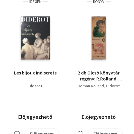
IDEGEN
KÖNYV
Les bijoux indiscrets
2 db Olcsó könyvtár
regény: R.Rolland:
Colas Breugnon,
Diderot
Roman Rolland
Diderot
Diderot: Az apáca
Előjegyezhető
Előjegyezhető
Előjegyzem
Előjegyzem