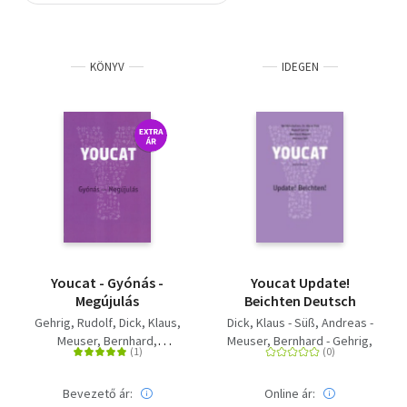
Szótár, nyelvkönyv
KÖNYV
IDEGEN
Tankönyv, segédkönyv
Társadalomtudomány
Természettudomány
Történelem
Vallás
Youcat - Gyónás -
Youcat Update!
Megújulás
Beichten Deutsch
Gehrig, Rudolf
Dick, Klaus
Dick, Klaus - Süß, Andreas -
Meuser, Bernhard
Meuser, Bernhard - Gehrig,
Süß, Andreas
Rudolf
Bevezető ár:
Online ár: