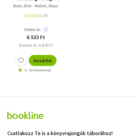
Klima - Kapitalismus.
Boer, Dick - Weber, Klaus
Ein Briefwechsel
Online ár:
6 533 Ft
Eredeti ár: 6 876 Ft
Kosárba
5 - 10 munkanap
Csatlakozz Te is a könyvrajongók táborához!