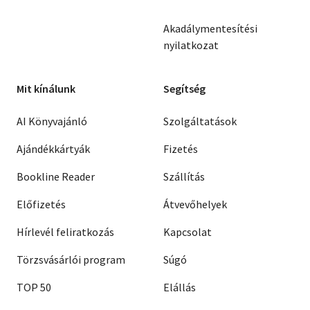
Akadálymentesítési
nyilatkozat
Mit kínálunk
Segítség
AI Könyvajánló
Szolgáltatások
Ajándékkártyák
Fizetés
Bookline Reader
Szállítás
Előfizetés
Átvevőhelyek
Hírlevél feliratkozás
Kapcsolat
Törzsvásárlói program
Súgó
TOP 50
Elállás