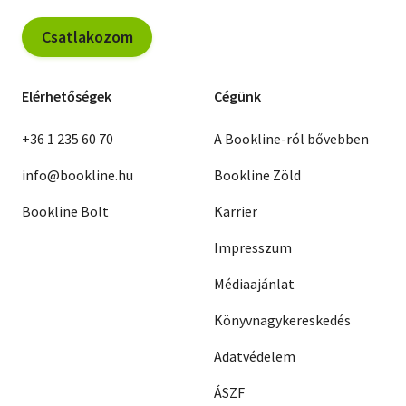
Csatlakozom
Elérhetőségek
Cégünk
+36 1 235 60 70
A Bookline-ról bővebben
info@bookline.hu
Bookline Zöld
Bookline Bolt
Karrier
Impresszum
Médiaajánlat
Könyvnagykereskedés
Adatvédelem
ÁSZF