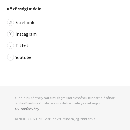
Közösségi média
Facebook
Instagram
Tiktok
Youtube
Oldalaink bármely tartalmi és grafikai elemének felhasználásához
a Libri-Bookline Zrt. előzetes írásbeli engedélye szükséges.
SSL tanúsítvány
© 2001 - 2026, Libri-Bookline Zrt. Minden jog fenntartva.