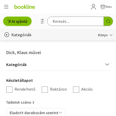
Üres
AI ajánló
Kategóriák
Könyv
Életmód, egészség
Dick, Klaus művei
Erotika
Kategória
Kategóriák
Gyermek- és ifjúsági
szűrés
Készletállapot
Készletállapot
Hobbi, szabadidő
szűrés
Rendelhető
Raktáron
Akciós
Irodalom
Találatok száma: 3
Művészet
Eladott darabszám szerint
Szakkönyv