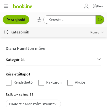
Üres
AI ajánló
Kategóriák
Könyv
Életmód, egészség
Diana Hamilton művei
Erotika
Kategória
Kategóriák
Gyermek- és ifjúsági
szűrés
Készletállapot
Készletállapot
Hobbi, szabadidő
szűrés
Rendelhető
Raktáron
Akciós
Irodalom
Találatok száma: 39
Művészet
Eladott darabszám szerint
Szakkönyv