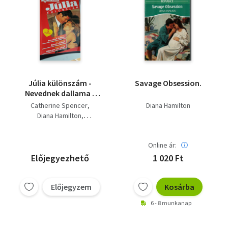
Júlia különszám -
Savage Obsession.
Nevednek dallama -
Szent a béke? -
Catherine Spencer
Diana Hamilton
Bilincsbe vert szívek
Diana Hamilton
Elizabeth Oldfield
Online ár:
Előjegyezhető
1 020 Ft
Előjegyzem
Kosárba
6 - 8 munkanap