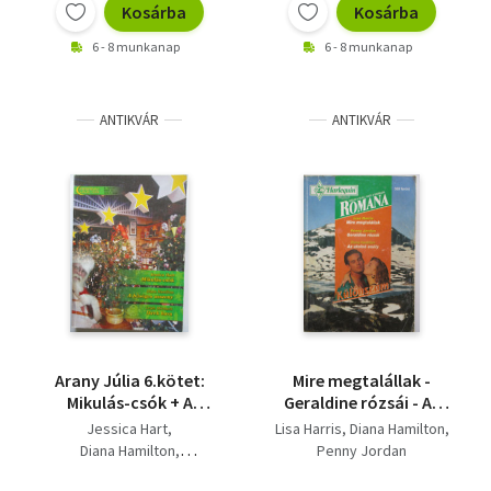
Kosárba
Kosárba
6 - 8 munkanap
6 - 8 munkanap
ANTIKVÁR
ANTIKVÁR
Arany Júlia 6.kötet:
Mire megtalállak -
Mikulás-csók + A
Geraldine rózsái - Az
hűséges asszony +
utolsó esély
Jessica Hart
Lisa Harris
Diana Hamilton
Ikrek hava
Diana Hamilton
Penny Jordan
Leigh Michaels