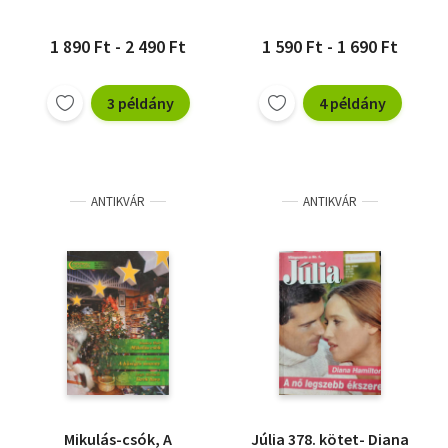
1 890 Ft - 2 490 Ft
1 590 Ft - 1 690 Ft
3 példány
4 példány
ANTIKVÁR
ANTIKVÁR
Mikulás-csók, A
Júlia 378. kötet- Diana