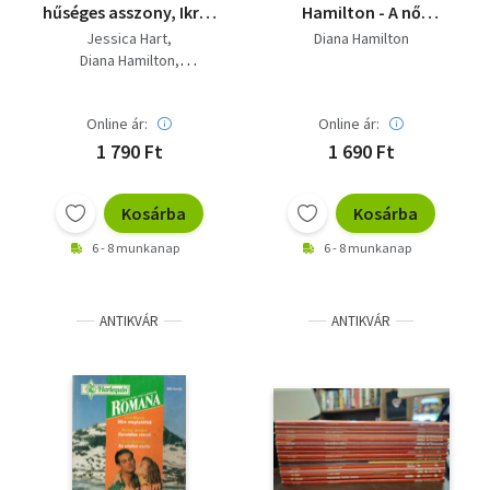
hűséges asszony, Ikrek
Hamilton - A nő
hava Arany Júlia 6.
legszebb ékszere
Jessica Hart
Diana Hamilton
kötet különszám
Diana Hamilton
Leigh Michaels
Online ár:
Online ár:
1 790 Ft
1 690 Ft
Kosárba
Kosárba
6 - 8 munkanap
6 - 8 munkanap
ANTIKVÁR
ANTIKVÁR