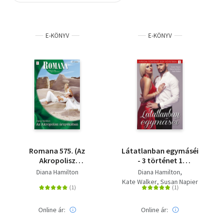
Szótár, nyelvkönyv
E-KÖNYV
E-KÖNYV
Tankönyv, segédkönyv
Társadalomtudomány
Természettudomány
Történelem
Vallás
Romana 575. (Az
Látatlanban egymáséi
Akropolisz
- 3 történet 1
árnyékában )
kötetben - A feladó
Diana Hamilton
Diana Hamilton
ismeretlen, A legősibb
Kate Walker
Susan Napier
mesterség, Senki
többet?
Online ár:
Online ár: