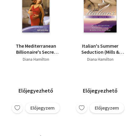
The Mediterranean
Italian's Summer
Billionaire's Secret
Seduction (Mills &
Baby
Boon Special Releases)
Diana Hamilton
Diana Hamilton
Előjegyezhető
Előjegyezhető
Előjegyzem
Előjegyzem