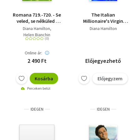
Romana 719.-720. - Se
The Italian
veled, se nélküled ;
Millionaire's Virgin
Káprázat
Wife
Diana Hamilton
Diana Hamilton
Helen Bianchin
Online ár:
2 490 Ft
Előjegyezhető
Kosárba
Előjegyzem
Perceken belül
IDEGEN
IDEGEN