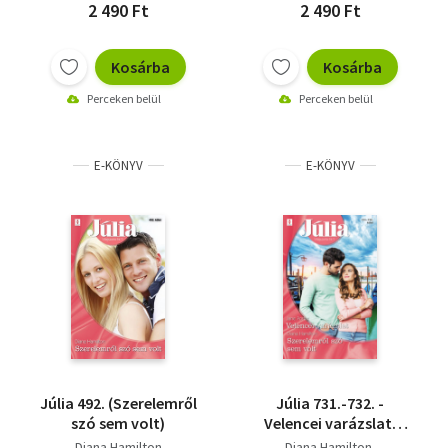
2 490 Ft
2 490 Ft
Kosárba
Kosárba
Perceken belül
Perceken belül
E-KÖNYV
E-KÖNYV
Júlia 492. (Szerelemről
Júlia 731.-732. -
szó sem volt)
Velencei varázslat;
Szerelemről szó sem
Diana Hamilton
Diana Hamilton