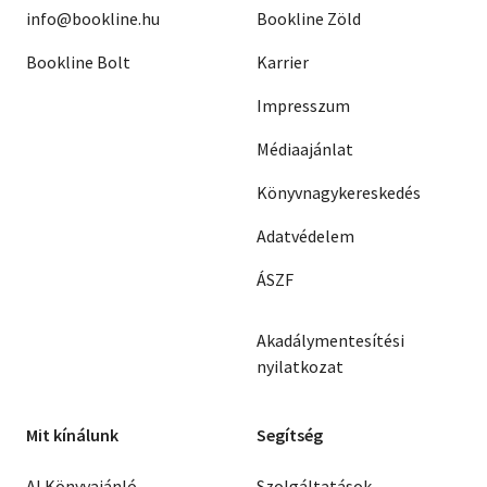
info@bookline.hu
Bookline Zöld
Bookline Bolt
Karrier
Impresszum
Médiaajánlat
Könyvnagykereskedés
Adatvédelem
ÁSZF
Akadálymentesítési
nyilatkozat
Mit kínálunk
Segítség
AI Könyvajánló
Szolgáltatások