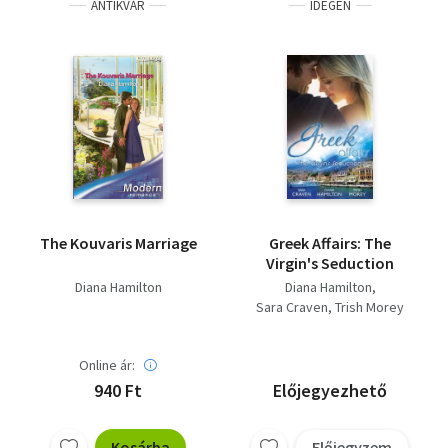
ANTIKVÁR
IDEGEN
The Kouvaris Marriage
Greek Affairs: The
Virgin's Seduction
Diana Hamilton
Diana Hamilton
Sara Craven
Trish Morey
Online ár:
940 Ft
Előjegyezhető
Kosárba
Előjegyzem