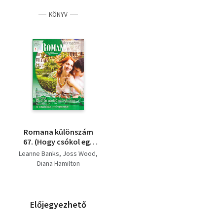
KÖNYV
Romana különszám
67. (Hogy csókol egy
herceg? + Első és
Leanne Banks
Joss Wood
utolsó szerelmem + A
Diana Hamilton
csábítás művészete)
Előjegyezhető