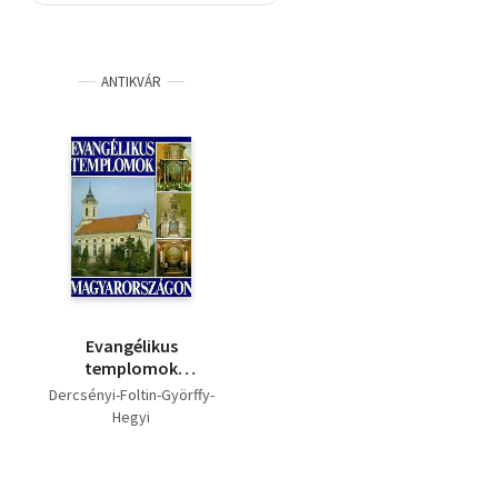
Szótár, nyelvkönyv
ANTIKVÁR
Tankönyv, segédkönyv
Társadalomtudomány
Természettudomány
Történelem
Vallás
Evangélikus
templomok
Magyarországon
Dercsényi-Foltin-Györffy-
Hegyi