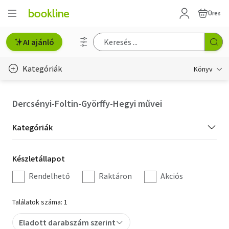
Üres
AI ajánló
Kategóriák
Könyv
Életmód, egészség
Dercsényi-Foltin-Györffy-Hegyi művei
Erotika
Kategória
Kategóriák
Gyermek- és ifjúsági
szűrés
Készletállapot
Készletállapot
Hobbi, szabadidő
szűrés
Rendelhető
Raktáron
Akciós
Irodalom
Találatok száma: 1
Művészet
Eladott darabszám szerint
Szakkönyv