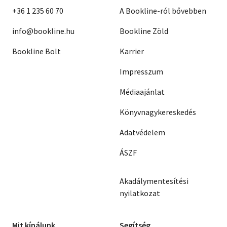
+36 1 235 60 70
A Bookline-ról bővebben
info@bookline.hu
Bookline Zöld
Bookline Bolt
Karrier
Impresszum
Médiaajánlat
Könyvnagykereskedés
Adatvédelem
ÁSZF
Akadálymentesítési
nyilatkozat
Mit kínálunk
Segítség