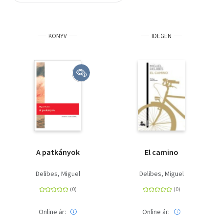
Szótár, nyelvkönyv
KÖNYV
IDEGEN
Tankönyv, segédkönyv
Társadalomtudomány
Természettudomány
Történelem
Vallás
A patkányok
El camino
Delibes, Miguel
Delibes, Miguel
Online ár:
Online ár: