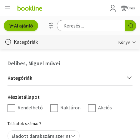
Üres
AI ajánló
Kategóriák
Könyv
Életmód, egészség
Delibes, Miguel művei
Erotika
Kategória
Kategóriák
Gyermek- és ifjúsági
szűrés
Készletállapot
Készletállapot
Hobbi, szabadidő
szűrés
Rendelhető
Raktáron
Akciós
Irodalom
Találatok száma: 7
Művészet
Eladott darabszám szerint
Szakkönyv