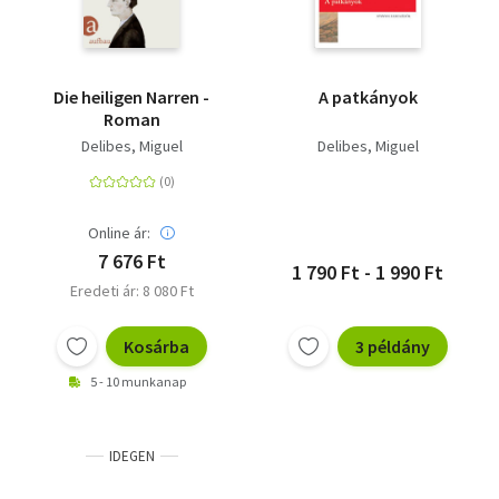
Die heiligen Narren -
A patkányok
Roman
Delibes, Miguel
Delibes, Miguel
Online ár:
7 676 Ft
1 790 Ft - 1 990 Ft
Eredeti ár: 8 080 Ft
Kosárba
3 példány
5 - 10 munkanap
IDEGEN