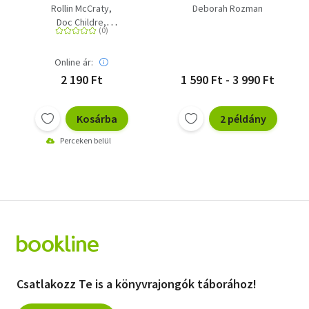
gyermekeknek, angol
Rollin McCraty
Deborah Rozman
nyelven)
Doc Childre
Howard Martin
Deborah Rozman
Online ár:
2 190 Ft
1 590 Ft - 3 990 Ft
Kosárba
2 példány
Perceken belül
Csatlakozz Te is a könyvrajongók táborához!