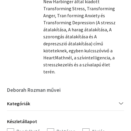
New Harbinger által kiadott
Transforming Stress, Transforming
Szótár, nyelvkönyv
Anger, Tran forming Anxiety és
Transforming Depression (A stressz
Tankönyv, segédkönyv
átalakítása, A harag átalakítása, A
Társadalomtudomány
szorongás átalakítása és A
depreszszió átalakítása) című
Természettudomány
köteteknek, egyben kulcsszóvivő a
HeartMathnél, a szívintelligencia, a
Történelem
stresszkezelés és a szívalapú élet
terén.
Vallás
Deborah Rozman művei
Kategória
Kategóriák
szűrés
Készletállapot
Készletállapot
szűrés