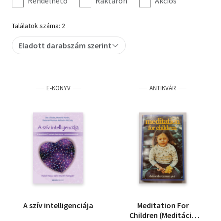
Rendelhető
Raktáron
Akciós
Találatok száma: 2
Eladott darabszám szerint
E-KÖNYV
ANTIKVÁR
A szív intelligenciája
Meditation For
Children (Meditáció