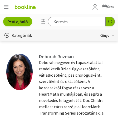
Üres
AI ajánló
Kategóriák
Könyv
Életmód, egészség
Deborah Rozman
Erotika
Deborah negyven év tapasztalattal
rendelkezik üzleti ügyvezetőként,
Gyermek- és ifjúsági
vállalkozóként, pszichológusként,
szerzőként és oktatóként. A
Hobbi, szabadidő
kezdetektől fogva részt vesz a
Irodalom
HeartMath munkájában, és segíti a
növekedés felügyeletét. Doc Childre
Művészet
mellett társszerzője a HeartMath
Transforming Series sorozatának, a
Szakkönyv