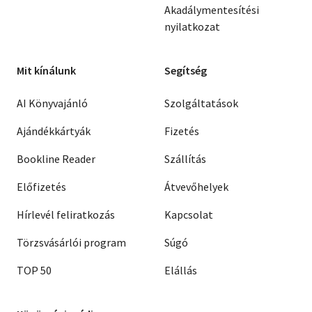
Akadálymentesítési
nyilatkozat
Mit kínálunk
Segítség
AI Könyvajánló
Szolgáltatások
Ajándékkártyák
Fizetés
Bookline Reader
Szállítás
Előfizetés
Átvevőhelyek
Hírlevél feliratkozás
Kapcsolat
Törzsvásárlói program
Súgó
TOP 50
Elállás