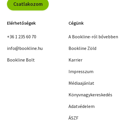
Csatlakozom
Elérhetőségek
Cégünk
+36 1 235 60 70
A Bookline-ról bővebben
info@bookline.hu
Bookline Zöld
Bookline Bolt
Karrier
Impresszum
Médiaajánlat
Könyvnagykereskedés
Adatvédelem
ÁSZF