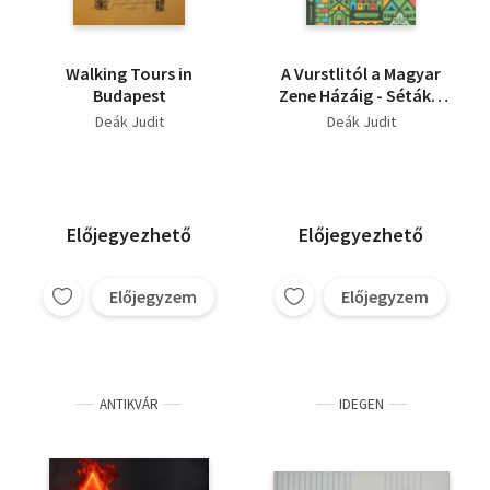
Walking Tours in
A Vurstlitól a Magyar
Budapest
Zene Házáig - Séták a
Városligetben
Deák Judit
Deák Judit
Előjegyezhető
Előjegyezhető
Előjegyzem
Előjegyzem
ANTIKVÁR
IDEGEN