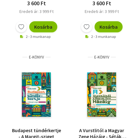
3 600 Ft
3 600 Ft
Eredeti ár: 3 999 Ft
Eredeti ár: 3 999 Ft
Kosárba
Kosárba
2 - 3 munkanap
2 - 3 munkanap
E-KÖNYV
E-KÖNYV
Budapest tündérkertje
A Vurstlitól a Magyar
- A Margit-sziget
Zene Házáig - Séták a