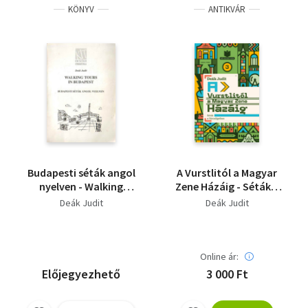
KÖNYV
ANTIKVÁR
Budapesti séták angol
A Vurstlitól a Magyar
nyelven - Walking
Zene Házáig - Séták a
Tours in Budapest
Városligetben
Deák Judit
Deák Judit
Online ár:
Előjegyezhető
3 000 Ft