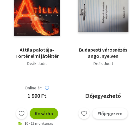
Attila palotája-
Budapesti városnézés
Történelmi játéktér
angol nyelven
Deák Judit
Deák Judit
Online ár:
1 990 Ft
Előjegyezhető
Kosárba
Előjegyzem
10 - 12 munkanap