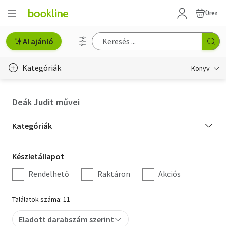
Üres
AI ajánló
Kategóriák
Könyv
Életmód, egészség
Deák Judit művei
Erotika
Kategória
Kategóriák
Gyermek- és ifjúsági
szűrés
Készletállapot
Készletállapot
Hobbi, szabadidő
szűrés
Rendelhető
Raktáron
Akciós
Irodalom
Találatok száma: 11
Művészet
Eladott darabszám szerint
Szakkönyv