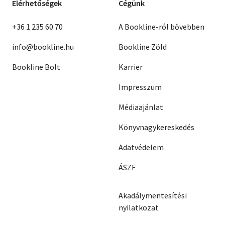
Elérhetőségek
Cégünk
+36 1 235 60 70
A Bookline-ról bővebben
info@bookline.hu
Bookline Zöld
Bookline Bolt
Karrier
Impresszum
Médiaajánlat
Könyvnagykereskedés
Adatvédelem
ÁSZF
Akadálymentesítési
nyilatkozat