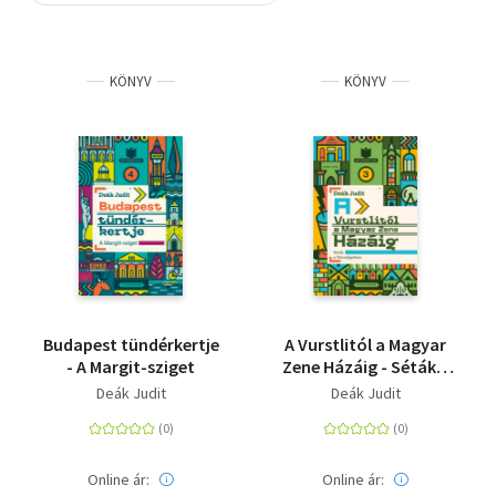
Szótár, nyelvkönyv
KÖNYV
KÖNYV
Tankönyv, segédkönyv
Társadalomtudomány
Természettudomány
Történelem
Vallás
Budapest tündérkertje
A Vurstlitól a Magyar
- A Margit-sziget
Zene Házáig - Séták a
Városligetben
Deák Judit
Deák Judit
Online ár:
Online ár: