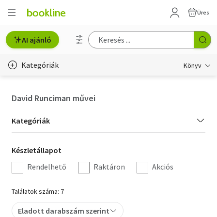
Üres
AI ajánló
Kategóriák
Könyv
Életmód, egészség
David Runciman művei
Erotika
Kategória
Kategóriák
Gyermek- és ifjúsági
szűrés
Készletállapot
Készletállapot
Hobbi, szabadidő
szűrés
Rendelhető
Raktáron
Akciós
Irodalom
Találatok száma: 7
Művészet
Eladott darabszám szerint
Szakkönyv