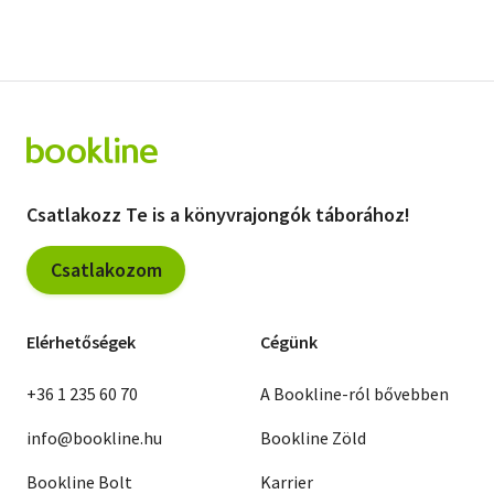
Csatlakozz Te is a könyvrajongók táborához!
Csatlakozom
Elérhetőségek
Cégünk
+36 1 235 60 70
A Bookline-ról bővebben
info@bookline.hu
Bookline Zöld
Bookline Bolt
Karrier