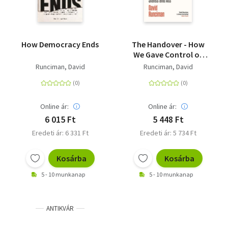
How Democracy Ends
The Handover - How
We Gave Control of
Our Lives to
Runciman, David
Runciman, David
Corporations, States
and AIs
Online ár:
Online ár:
6 015 Ft
5 448 Ft
Eredeti ár: 6 331 Ft
Eredeti ár: 5 734 Ft
Kosárba
Kosárba
5 - 10 munkanap
5 - 10 munkanap
ANTIKVÁR