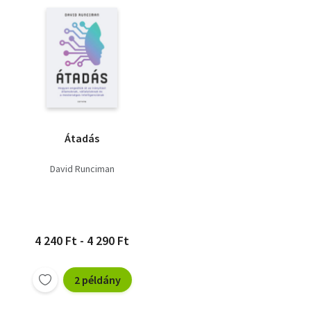
Átadás
David Runciman
4 240 Ft - 4 290 Ft
2 példány