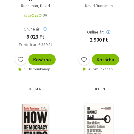
Revolution
Runciman, David
David Runciman
Online ár:
Online ár:
6 023 Ft
2 900 Ft
Eredeti ár: 6 339 Ft
Kosárba
Kosárba
5 - 10 munkanap
4 - 6 munkanap
IDEGEN
IDEGEN