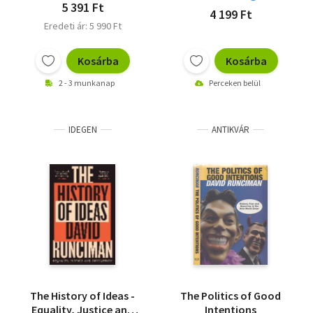
5 391 Ft
4 199 Ft
Eredeti ár: 5 990 Ft
Kosárba
Kosárba
2 - 3 munkanap
Perceken belül
IDEGEN
ANTIKVÁR
The History of Ideas -
The Politics of Good
Equality, Justice and
Intentions