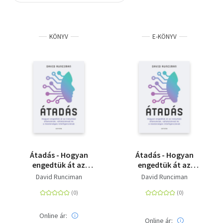
Szótár, nyelvkönyv
KÖNYV
E-KÖNYV
Tankönyv, segédkönyv
Társadalomtudomány
Természettudomány
Történelem
Vallás
Átadás - Hogyan
Átadás - Hogyan
engedtük át az
engedtük át az
irányítást
irányítást
David Runciman
David Runciman
államoknak,
államoknak,
vállalatoknak és a
vállalatoknak és a
mesterséges
mesterséges
intelligenciának
intelligenciának
Online ár:
Online ár: