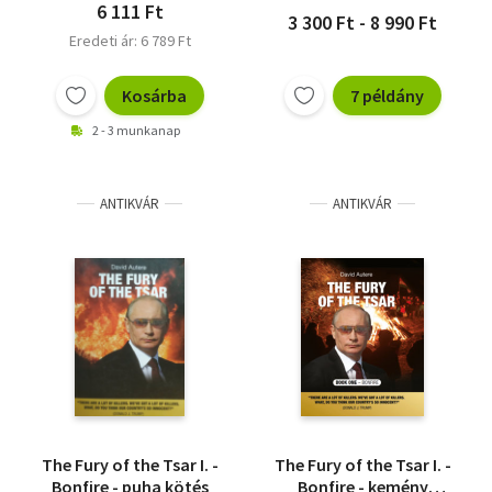
6 111 Ft
3 300 Ft - 8 990 Ft
Eredeti ár: 6 789 Ft
Kosárba
7 példány
2 - 3 munkanap
ANTIKVÁR
ANTIKVÁR
The Fury of the Tsar I. -
The Fury of the Tsar I. -
Bonfire - puha kötés
Bonfire - kemény