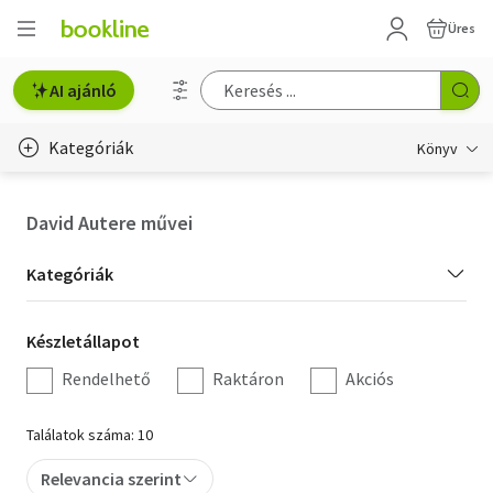
Üres
AI ajánló
Kategóriák
Könyv
Életmód, egészség
David Autere művei
Erotika
Kategória
Kategóriák
Gyermek- és ifjúsági
szűrés
Készletállapot
Készletállapot
Hobbi, szabadidő
szűrés
Rendelhető
Raktáron
Akciós
Irodalom
Találatok száma: 10
Művészet
Relevancia szerint
Szakkönyv