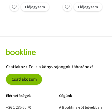
KGB visszatérése + A
Marina Litvinyenko
Hálózat felrobbantja
Előjegyzem
Előjegyzem
Oroszországot - A
Polónium-gyilkosság
gyökerei
Csatlakozz Te is a könyvrajongók táborához!
Csatlakozom
Elérhetőségek
Cégünk
+36 1 235 60 70
A Bookline-ról bővebben