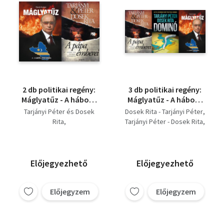
2 db politikai regény:
3 db politikai regény:
Máglyatűz - A háború
Máglyatűz - A háború
peremén + A pápa
peremén + A pápa
Tarjányi Péter és Dosek
Dosek Rita - Tarjányi Péter
emberei - II. János Pál
emberei - II. János Pál
Rita
Tarjányi Péter - Dosek Rita
titkos háborúja
titkos háborúja +
Tarjányi Péter - Dosek Rita
Péter Tarjányi, Rita Dosek
Dominó
David Autere
David Autere
Előjegyezhető
Előjegyezhető
Előjegyzem
Előjegyzem