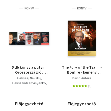
KÖNYV
KÖNYV
5 db könyv a putyini
The Fury of the Tsar I. -
Oroszországról:
Bonfire - kemény
Hazafi + Navalnij -
kötés
Alekszej Navalnij
David Autere
Putyin végzete,
Alekszandr Litvinyenko
Oroszország jövője? +
Jurij Felstinszkij
Máglyatűz + A
Jan Matti Dollbaum
titkosügynök halála -
Morvan Lallouet
Litvinyenko
Ben Noble
David Autere
Előjegyezhető
Előjegyezhető
megmérgezése és a
Alex Goldfarb