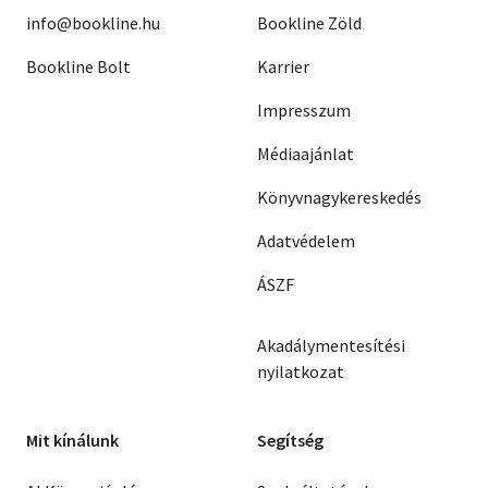
info@bookline.hu
Bookline Zöld
Bookline Bolt
Karrier
Impresszum
Médiaajánlat
Könyvnagykereskedés
Adatvédelem
ÁSZF
Akadálymentesítési
nyilatkozat
Mit kínálunk
Segítség