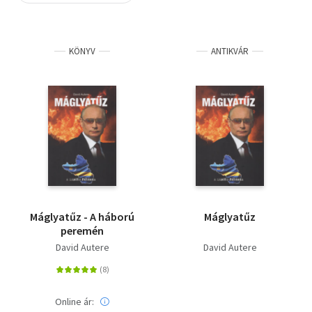
Szótár, nyelvkönyv
KÖNYV
ANTIKVÁR
Tankönyv, segédkönyv
Társadalomtudomány
Természettudomány
Történelem
Vallás
Máglyatűz - A háború
Máglyatűz
peremén
David Autere
David Autere
Online ár: