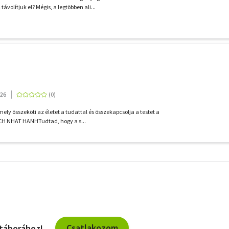
ávolítjuk el? Mégis, a legtöbben ali...
026
mely összeköti az életet a tudattal és összekapcsolja a testet a
ICH NHAT HANHTudtad, hogy a s...
További
szűrők
Csatlakozom
 táborához!