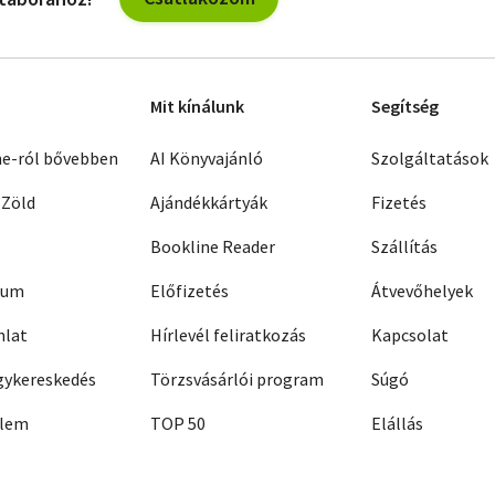
Mit kínálunk
Segítség
ne-ról bővebben
AI Könyvajánló
Szolgáltatások
 Zöld
Ajándékkártyák
Fizetés
Bookline Reader
Szállítás
zum
Előfizetés
Átvevőhelyek
nlat
Hírlevél feliratkozás
Kapcsolat
ykereskedés
Törzsvásárlói program
Súgó
elem
TOP 50
Elállás