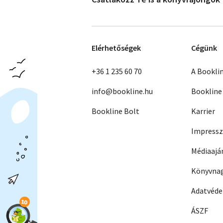
Elérhetőségek
Cégünk
+36 1 235 60 70
A Bookli
info@bookline.hu
Bookline
Bookline Bolt
Karrier
Impress
Médiaajá
Könyvnag
Adatvéd
ÁSZF