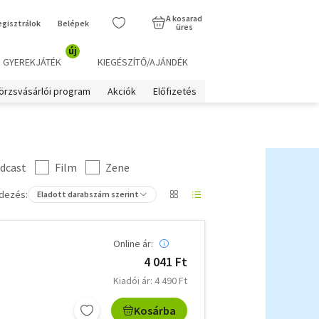
A kosarad
egisztrálok
Belépek
üres
új
GYEREKJÁTÉK
KIEGÉSZÍTŐ/AJÁNDÉK
örzsvásárlói program
Akciók
Előfizetés
dcast
Film
Zene
dezés:
Eladott darabszám szerint
Online ár:
4 041 Ft
Kiadói ár: 4 490 Ft
Kosárba