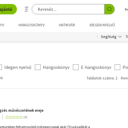
ajánló
R
YV
HANGOSKÖNYV
ANTIKVÁR
IDEGEN NYELVŰ
T
Segítség
Idegen nyelvű
Hangoskönyv
E-hangoskönyv
Po
ós
Találatok száma: 2
Ren
légzés művészetének ereje
ezetünkben felhalmozódó méreganyagok akár 70 százalékát a