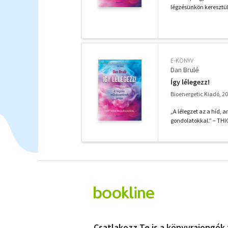
légzésünkön keresztül t
E-KÖNYV
Dan Brulé
Így lélegezz!
Bioenergetic Kiadó, 2
„A lélegzet az a híd, a
gondolatokkal.” – TH
Csatlakozz Te is a könyvrajongók