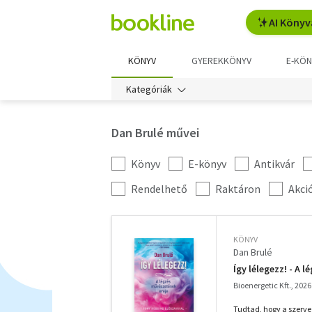
AI Könyv
KÖNYV
GYEREKKÖNYV
E-KÖN
Kategóriák
Dan Brulé művei
Könyv
E-könyv
Antikvár
Kategória
szűrés
További
Rendelhető
Raktáron
Akci
szűrők
KÖNYV
Dan Brulé
Így lélegezz! - A 
Bioenergetic Kft., 2026
Tudtad, hogy a szerv