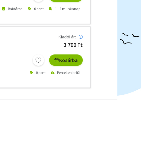
Raktáron
0 pont
1 - 2 munkanap
Kiadói ár:
3 790 Ft
Kosárba
0 pont
Perceken belül