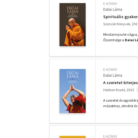
E-KÖNYV
Dalai Láma
Spirituális gyakor
Szenzár Könyvek, 201
Mindannyiunk vágya, ho
Őszentsége a
Dalai 
E-KÖNYV
Dalai Láma
A szeretet kiterje
Helikon Kiadó, 2015
A szeretet és együtté
másokhoz, elménk és s
E-KÖNYV