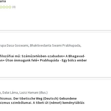
duría
rupa Dasa Goswami
Bhaktivedanta Swami Prabhupada
 filozófiai mű: Száműzetésben-szabadon+ A Bhagavad-
van+ Úton önmagunk felé+ Prabhupáda - Egy bölcs ember
+ A bölcsesség útja+ A bölcsesség ábécéje
n
Dalai Láma
Laziz Hamani (illus.)
hismus. Der tibetische Weg (Deutsch) Gebundene
hizmus szimbólumai. A tibeti út (német) keménytáblás