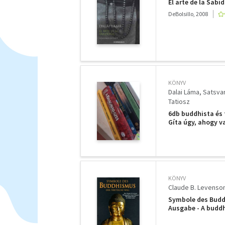
El arte de la Sabi
DeBolsillo, 2008
KÖNYV
Dalai Láma
Satsva
Tatiosz
6db buddhista és
Gíta úgy, ahogy 
élete és öröksége
KÖNYV
Claude B. Levenso
Symbole des Budd
Ausgabe - A budd