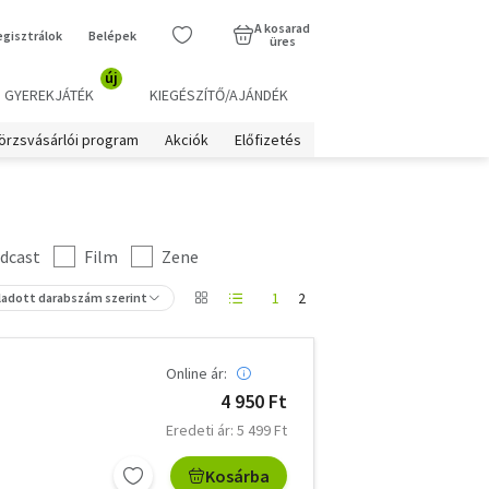
A kosarad
egisztrálok
Belépek
üres
új
GYEREKJÁTÉK
KIEGÉSZÍTŐ/AJÁNDÉK
örzsvásárlói program
Akciók
Előfizetés
dcast
Film
Zene
1
2
ladott darabszám szerint
Online ár:
4 950 Ft
Eredeti ár: 5 499 Ft
Kosárba