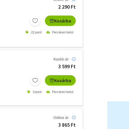
2 290 Ft
Kosárba
22 pont
Perceken belül
Kiadói ár:
3 599 Ft
Kosárba
0 pont
Perceken belül
Online ár:
3 865 Ft