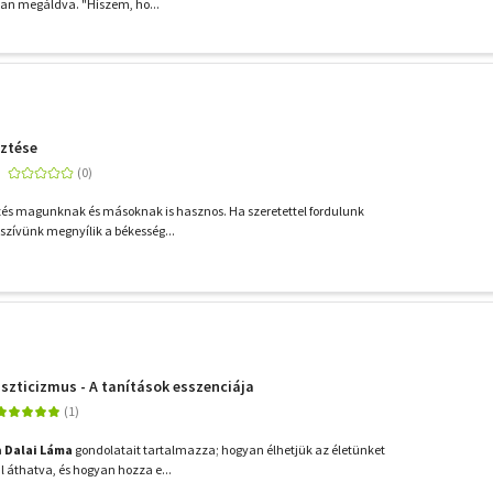
n megáldva. "Hiszem, ho...
sztése
rzés magunknak és másoknak is hasznos. Ha szeretettel fordulunk
zívünk megnyílik a békesség...
zticizmus - A tanítások esszenciája
a
Dalai Láma
gondolatait tartalmazza; hogyan élhetjük az életünket
 áthatva, és hogyan hozza e...