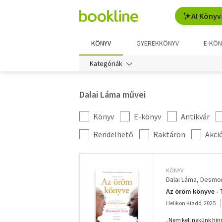
AI Könyv
KÖNYV
GYEREKKÖNYV
E-KÖN
Kategóriák
Dalai Láma művei
Könyv
E-könyv
Antikvár
Kategória
szűrés
További
Rendelhető
Raktáron
Akci
szűrők
KÖNYV
Dalai Láma
Desmon
Az öröm könyve - 
Helikon Kiadó, 2025
„Nem kell nekünk hin