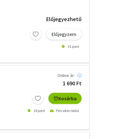
Előjegyezhető
Előjegyzem
31 pont
Online ár:
1 690 Ft
Kosárba
16 pont
Perceken belül