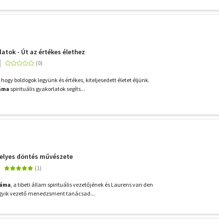
latok - Út az értékes élethez
gy boldogok legyünk és értékes, kiteljesedett életet éljünk.
Láma
spirituális gyakorlatok segíts...
 helyes döntés művészete
Láma
, a tibeti állam spirituális vezetőjének és Laurens van den
egyik vezető menedzsment tanácsad...