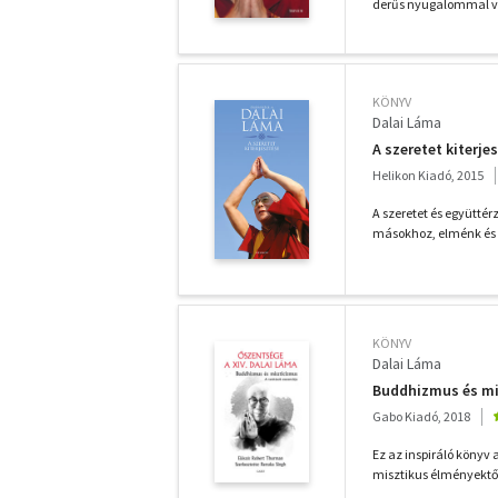
derűs nyugalommal va
KÖNYV
Dalai Láma
A szeretet kiterje
Helikon Kiadó, 2015
A szeretet és együtté
másokhoz, elménk és s
KÖNYV
Dalai Láma
Buddhizmus és mis
Gabo Kiadó, 2018
Ez az inspiráló könyv 
misztikus élményektől