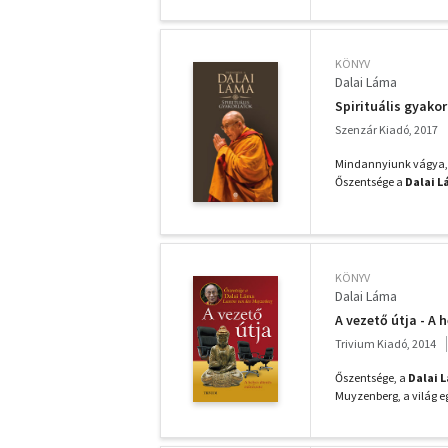
KÖNYV
Dalai Láma
Spirituális gyakor
Szenzár Kiadó, 2017
Mindannyiunk vágya, ho
Őszentsége a
Dalai 
KÖNYV
Dalai Láma
A vezető útja - A
Trivium Kiadó, 2014
Őszentsége, a
Dalai 
Muyzenberg, a világ 