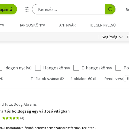
ajánló
R
YV
HANGOSKÖNYV
ANTIKVÁR
IDEGEN NYELVŰ
T
Segítség
Idegen nyelvű
Hangoskönyv
E-hangoskönyv
Po
ós
Találatok száma: 62
1 oldalon: 60 db
Rendezés:
E
d Tutu
Doug Abrams
Tartós boldogság egy változó világban
ni. A mondanivalónkból semmit sem szabad hittételnek tekinteni.