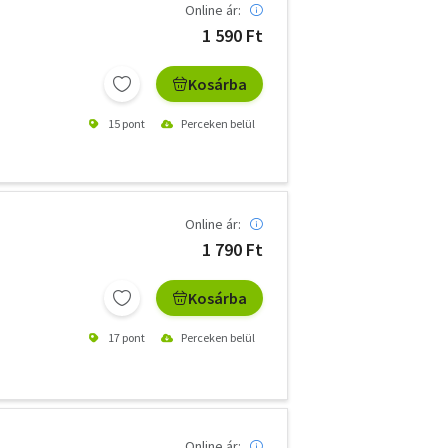
Online ár:
1 590 Ft
Kosárba
15 pont
Perceken belül
Online ár:
1 790 Ft
Kosárba
17 pont
Perceken belül
Online ár: