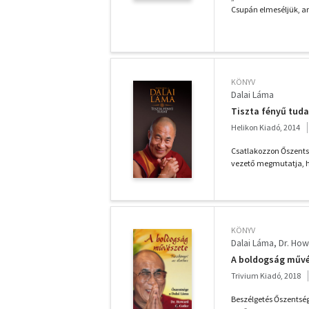
Csupán elmeséljük, ami
KÖNYV
Dalai Láma
Tiszta fényű tuda
Helikon Kiadó, 2014
Csatlakozzon Őszentség
vezető megmutatja, ho
KÖNYV
Dalai Láma
Dr. How
A boldogság művés
Trivium Kiadó, 2018
Beszélgetés Őszentség