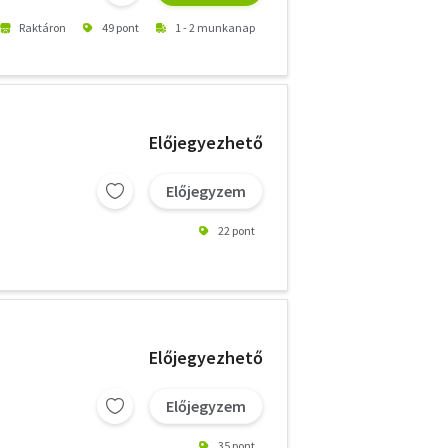
Raktáron
49 pont
1 - 2 munkanap
Előjegyezhető
Előjegyzem
22 pont
Előjegyezhető
Előjegyzem
35 pont