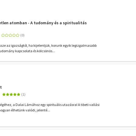
tlen atomban - A tudomány és a spiritualitás
ze az igazságtól, ha kijelentjük, korunk egyik legizgalmasabb
 tudomány kapcsolata és kölcsönös...
t
éhez, a Dalai Lámához egy spirituális utazásra! A tibeti vallási
gyan élhetünk valódi, jelenté...