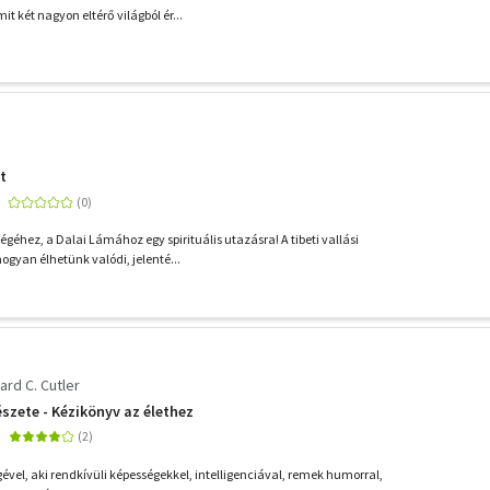
t két nagyon eltérő világból ér...
t
éhez, a Dalai Lámához egy spirituális utazásra! A tibeti vallási
gyan élhetünk valódi, jelenté...
ard C. Cutler
zete - Kézikönyv az élethez
ével, aki rendkívüli képességekkel, intelligenciával, remek humorral,