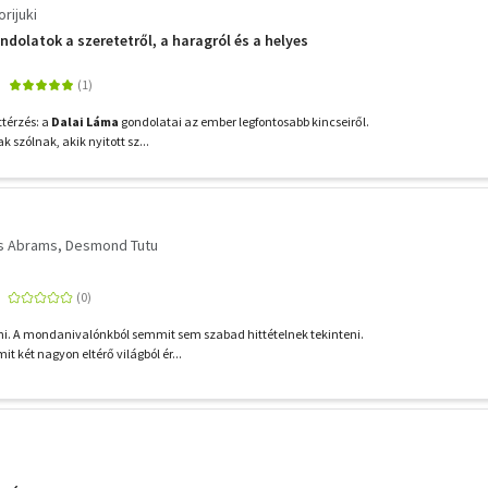
rijuki
ondolatok a szeretetről, a haragról és a helyes
ttérzés: a
Dalai Láma
gondolatai az ember legfontosabb kincseiről.
 szólnak, akik nyitott sz...
s Abrams
Desmond Tutu
ni. A mondanivalónkból semmit sem szabad hittételnek tekinteni.
t két nagyon eltérő világból ér...