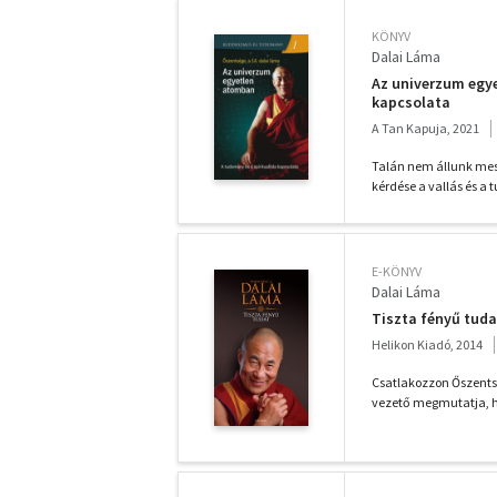
KÖNYV
Dalai Láma
Az univerzum egye
kapcsolata
A Tan Kapuja, 2021
Talán nem állunk mess
kérdése a vallás és a
E-KÖNYV
Dalai Láma
Tiszta fényű tuda
Helikon Kiadó, 2014
Csatlakozzon Őszentség
vezető megmutatja, ho