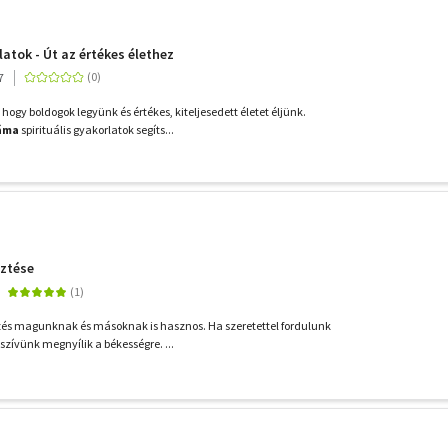
latok - Út az értékes élethez
7
gy boldogok legyünk és értékes, kiteljesedett életet éljünk.
Láma
spirituális gyakorlatok segíts...
sztése
rzés magunknak és másoknak is hasznos. Ha szeretettel fordulunk
zívünk megnyílik a békességre. ...