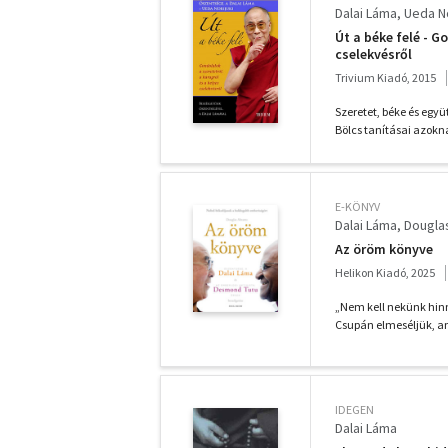
Dalai Láma
Ueda No
Út a béke felé - G
cselekvésről
Trivium Kiadó, 2015
Szeretet, béke és együ
Bölcs tanításai azoknak
E-KÖNYV
Dalai Láma
Dougla
Az öröm könyve
Helikon Kiadó, 2025
„Nem kell nekünk hin
Csupán elmeséljük, ami
IDEGEN
Dalai Láma