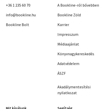
+36 1 235 60 70
A Bookline-ról bővebben
info@bookline.hu
Bookline Zöld
Bookline Bolt
Karrier
Impresszum
Médiaajánlat
Könyvnagykereskedés
Adatvédelem
ÁSZF
Akadálymentesítési
nyilatkozat
Mit kínálunk
Segítség