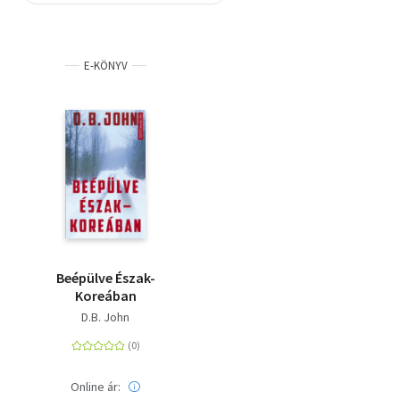
Szótár, nyelvkönyv
E-KÖNYV
Tankönyv, segédkönyv
Társadalomtudomány
Természettudomány
Történelem
Vallás
Beépülve Észak-
Koreában
D.B. John
Online ár: