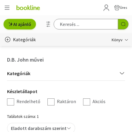
Üres
AI ajánló
Kategóriák
Könyv
Életmód, egészség
D.B. John művei
Erotika
Kategória
Kategóriák
Gyermek- és ifjúsági
szűrés
Készletállapot
Készletállapot
Hobbi, szabadidő
szűrés
Rendelhető
Raktáron
Akciós
Irodalom
Találatok száma: 1
Művészet
Eladott darabszám szerint
Szakkönyv