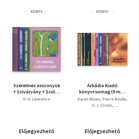
KÖNYV
KÖNYV
Szerelmes asszonyok
Árkádia Kiadó
+ Szivárvány + Szülők
könyvcsomag (9 mű):
és szeretők + A szűz és
Volt egy farmom
D. H. Lawrence
Karen Blixen
Pierre Boulle
a cigány (4 mű)
Afrikában + Híd a Kwai
A. J. Cronin
folyón + Ezt látják a
Theodore Dreiser
csillagok I-II. + Carrie
Claire Kenneth
drágám + Éjszaka
D. H. Lawrence
Kairóban + Szivárvány
Erich Maria Remarque
Előjegyezhető
Előjegyezhető
+ Szerelem és halál
Francoise Sagan