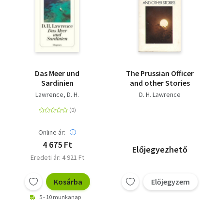
Das Meer und
The Prussian Officer
Sardinien
and other Stories
Lawrence, D. H.
D. H. Lawrence
Online ár:
4 675 Ft
Előjegyezhető
Eredeti ár: 4 921 Ft
Kosárba
Előjegyzem
5 - 10 munkanap