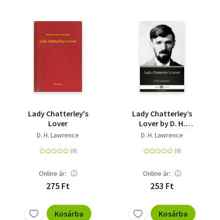
Lady Chatterley's
Lady Chatterley’s
Lover
Lover by D. H.
Lawrence (Illustrated)
D. H. Lawrence
D. H. Lawrence
Online ár:
Online ár:
275 Ft
253 Ft
Kosárba
Kosárba