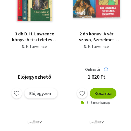
3 db D. H. Lawrence
2 db könyv, A vér
könyv: A tiszteletes úr
szava, Szerelmes
leányai; A szerelem
asszonyok
D. H. Lawrence
D. H. Lawrence
hullámai; Tollas kígyó
Online ár:
Előjegyezhető
1 620 Ft
Előjegyzem
Kosárba
6 - 8 munkanap
E-KÖNYV
E-KÖNYV