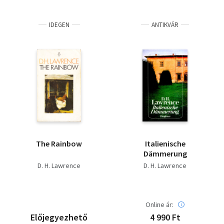
IDEGEN
ANTIKVÁR
The Rainbow
Italienische
Dämmerung
D. H. Lawrence
D. H. Lawrence
Online ár:
Előjegyezhető
4 990 Ft