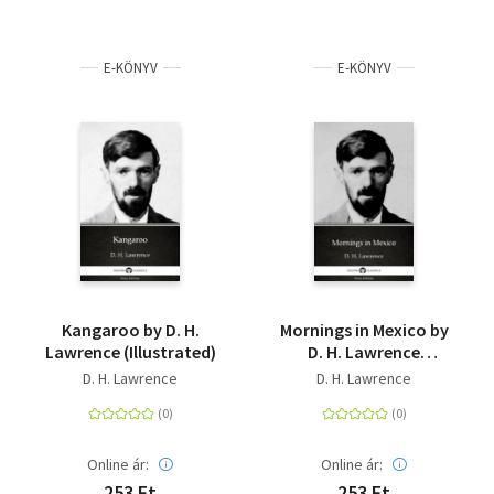
E-KÖNYV
E-KÖNYV
Kangaroo by D. H.
Mornings in Mexico by
Lawrence (Illustrated)
D. H. Lawrence
(Illustrated)
D. H. Lawrence
D. H. Lawrence
Online ár:
Online ár:
253 Ft
253 Ft