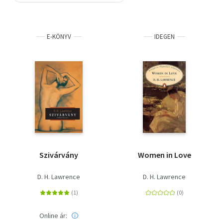
Szótár, nyelvkönyv
E-KÖNYV
IDEGEN
Tankönyv, segédkönyv
Társadalomtudomány
Természettudomány
Történelem
Vallás
Szivárvány
Women in Love
D. H. Lawrence
D. H. Lawrence
Online ár: