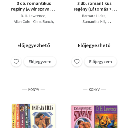
3 db. romantikus
3 db. romantikus
regény (A vér szava + A
regény (Látomás + A
Szabadság Lánya +
mexikói lány + A vér
D. H. Lawrence
Barbara Hicks
Sivatagi románc)
hatalma)
Allan Cole - Chris Bunch
Samantha Hill
Diana Palmer
D. H. Lawrence
Előjegyezhető
Előjegyezhető
Előjegyzem
Előjegyzem
KÖNYV
KÖNYV