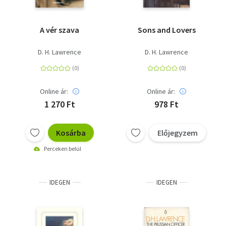
A vér szava
Sons and Lovers
D. H. Lawrence
D. H. Lawrence
Online ár:
Online ár:
1 270 Ft
978 Ft
Kosárba
Előjegyzem
Perceken belül
IDEGEN
IDEGEN