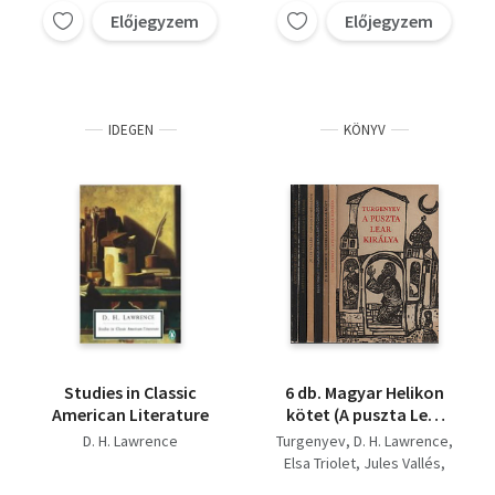
Előjegyzem
Előjegyzem
IDEGEN
KÖNYV
Studies in Classic
6 db. Magyar Helikon
American Literature
kötet (A puszta Lear
királya + Szerelem a
D. H. Lawrence
Turgenyev
D. H. Lawrence
kazlak közt +
Elsa Triolet
Jules Vallés
Hajnalban elhallgat a
Gottfried Keller