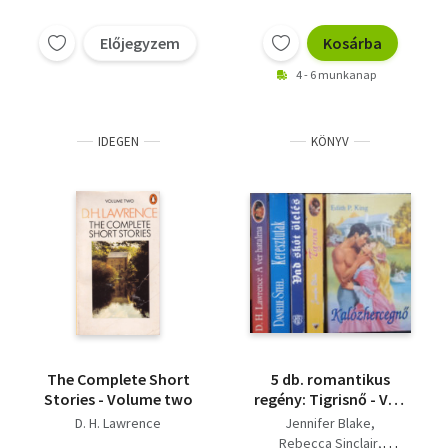
Előjegyzem
Kosárba
4 - 6 munkanap
IDEGEN
KÖNYV
The Complete Short
5 db. romantikus
Stories - Volume two
regény: Tigrisnő - Vad
skót ölelés -
D. H. Lawrence
Jennifer Blake
Keresztutak - A vér
Rebecca Sinclair