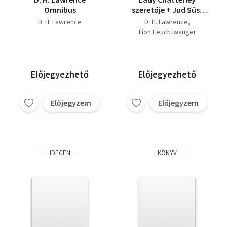
Omnibus
szeretője + Jud Süss
(két regény)
D. H. Lawrence
D. H. Lawrence
Lion Feuchtwanger
Előjegyezhető
Előjegyezhető
Előjegyzem
Előjegyzem
IDEGEN
KÖNYV