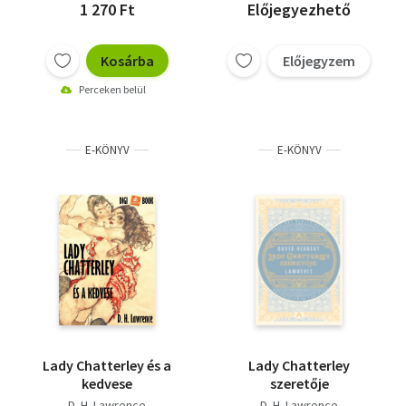
1 270 Ft
Előjegyezhető
Kosárba
Előjegyzem
Perceken belül
E-KÖNYV
E-KÖNYV
Lady Chatterley és a
Lady Chatterley
kedvese
szeretője
D. H. Lawrence
D. H. Lawrence