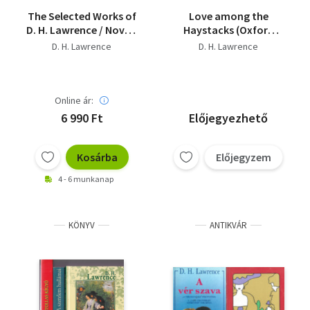
The Selected Works of
Love among the
D. H. Lawrence / Novels
Haystacks (Oxford
and short Novels /
bookworms 2.)
D. H. Lawrence
D. H. Lawrence
Online ár:
6 990 Ft
Előjegyezhető
Kosárba
Előjegyzem
4 - 6 munkanap
KÖNYV
ANTIKVÁR