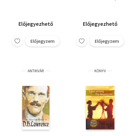
hatalma -
Danielle Steel
Kalózhercegnő
D. H. Lawrence
Edith P. King
Előjegyezhető
Előjegyezhető
Előjegyzem
Előjegyzem
ANTIKVÁR
KÖNYV