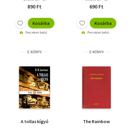
890 Ft
690 Ft
Kosárba
Kosárba
Perceken belül
Perceken belül
E-KÖNYV
E-KÖNYV
A tollas kígyó
The Rainbow