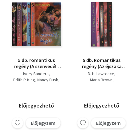
5 db. romantikus
5 db. Romantikus
regény (A szenvedély
regény (Az éjszaka
lángjai + Fjordok
asszonya + Házitündér
Ivory Sanders
D. H. Lawrence
herecege + A botrány
+ Lady Betty +
Edith P. King
Nancy Bush
Maria Brown
kedvese + A vér
Horizont + Szívek
D. H. Lawrence
Linda Lee
Sidney Lawrence
hatalma + Sivatagi
harca)
Cynthia Parker
rózsa)
Nancy Price
Előjegyezhető
Előjegyezhető
Előjegyzem
Előjegyzem