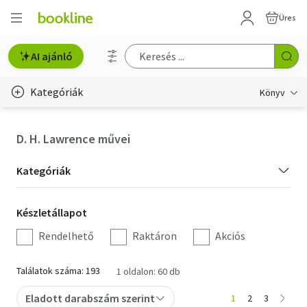
Üres
AI ajánló
Kategóriák
Könyv
Életmód, egészség
D. H. Lawrence művei
Erotika
Kategória
Kategóriák
Gyermek- és ifjúsági
szűrés
Készletállapot
Készletállapot
Hobbi, szabadidő
szűrés
Rendelhető
Raktáron
Akciós
Irodalom
Találatok száma: 193
1 oldalon: 60 db
Művészet
Eladott darabszám szerint
1
2
3
Szakkönyv