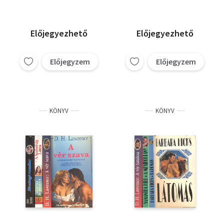
Barbara Delinsky
Martha Tailor
mexikói lány)
Danielle Steel
Samantha Hill
D. H. Lawrence
Előjegyezhető
Előjegyezhető
Előjegyzem
Előjegyzem
KÖNYV
KÖNYV