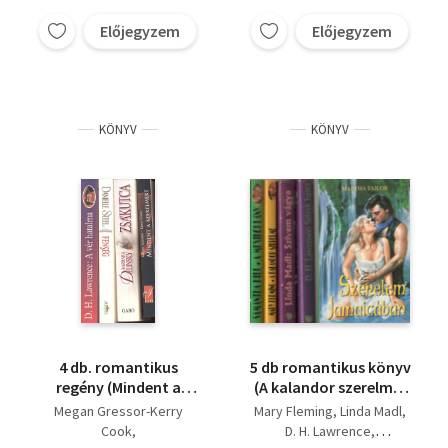
órája + Kushadó kutya
Stefan Zweig
+ Nyugtalan szív
Előjegyzem
Előjegyzem
KÖNYV
KÖNYV
4 db. romantikus
5 db romantikus könyv
regény (Mindent a
(A kalandor szerelme,
szerelemért +
Szívem vágya, Szívek
Megan Gressor-Kerry
Mary Fleming
Linda Madl
Zsákutca + Fenség + A
harca, Szerelem
Cook
D. H. Lawrence
vér hatalma)
Jamaicában, A