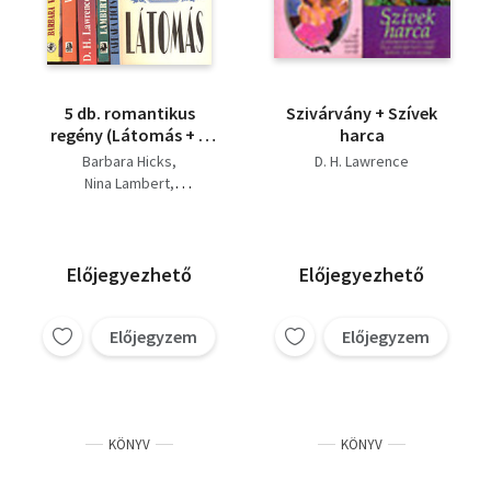
5 db. romantikus
Szivárvány + Szívek
regény (Látomás + A
harca
rózsa ezer neve + A vér
Barbara Hicks
D. H. Lawrence
szava + Amíg csak élsz
Nina Lambert
+ Kallódó életek)
D. H. Lawrence
Barbara Victor
Előjegyezhető
Előjegyezhető
Előjegyzem
Előjegyzem
KÖNYV
KÖNYV