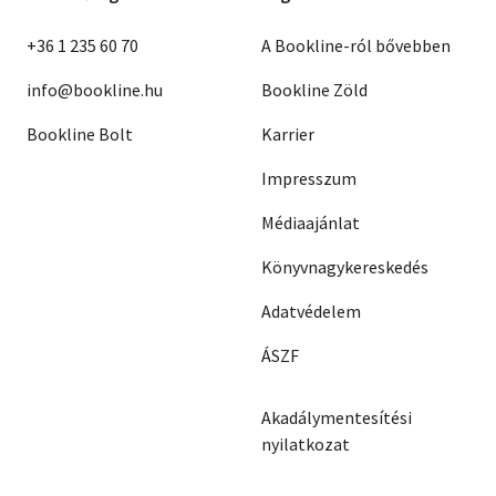
+36 1 235 60 70
A Bookline-ról bővebben
info@bookline.hu
Bookline Zöld
Bookline Bolt
Karrier
Impresszum
Médiaajánlat
Könyvnagykereskedés
Adatvédelem
ÁSZF
Akadálymentesítési
nyilatkozat