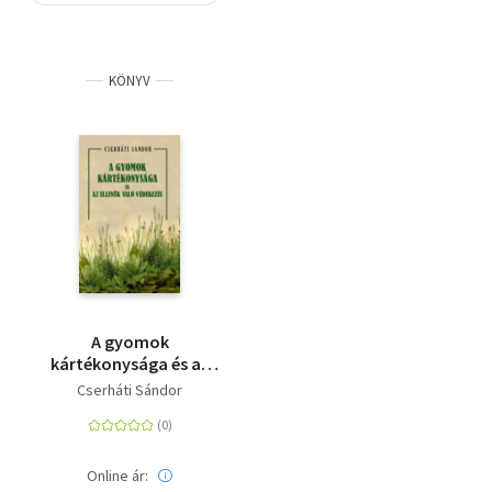
Szótár, nyelvkönyv
KÖNYV
Tankönyv, segédkönyv
Társadalomtudomány
Természettudomány
Történelem
Vallás
A gyomok
kártékonysága és az
ellenük való védekezés
Cserháti Sándor
Online ár: