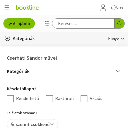
Üres
AI ajánló
Kategóriák
Könyv
Életmód, egészség
Cserháti Sándor művei
Erotika
Kategória
Kategóriák
Gyermek- és ifjúsági
szűrés
Készletállapot
Készletállapot
Hobbi, szabadidő
szűrés
Rendelhető
Raktáron
Akciós
Irodalom
Találatok száma: 1
Művészet
Ár szerint csökkenő
Szakkönyv