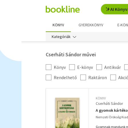
AI Könyv
KÖNYV
GYEREKKÖNYV
E-KÖN
Kategóriák
Cserháti Sándor művei
Könyv
E-könyv
Antikvár
Kategória
szűrés
További
Rendelhető
Raktáron
Akci
szűrők
KÖNYV
Cserháti Sándor
A gyomok kártékon
Nemzeti Örökség Kiad
Gyomnak mondunk mind