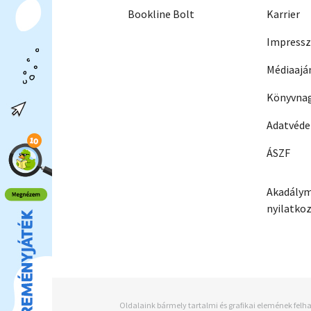
Bookline Bolt
Karrier
Impress
Médiaajá
Könyvnag
Adatvéd
ÁSZF
Akadálym
nyilatko
Oldalaink bármely tartalmi és grafikai elemének felha