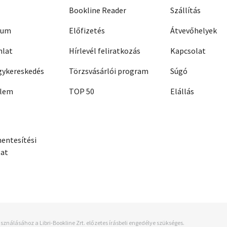
Bookline Reader
Szállítás
zum
Előfizetés
Átvevőhelyek
nlat
Hírlevél feliratkozás
Kapcsolat
ykereskedés
Törzsvásárlói program
Súgó
elem
TOP 50
Elállás
entesítési
zat
sználásához a Libri-Bookline Zrt. előzetes írásbeli engedélye szükséges.