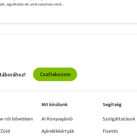
stb., egyáltalán ott, ahol valamely növé...
További
szűrők
Csatlakozom
 táborához!
Mit kínálunk
Segítség
ne-ról bővebben
AI Könyvajánló
Szolgáltatások
 Zöld
Ajándékkártyák
Fizetés