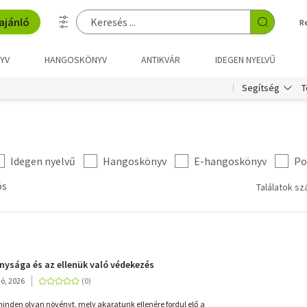
ajánló
R
YV
HANGOSKÖNYV
ANTIKVÁR
IDEGEN NYELVŰ
T
Segítség
Idegen nyelvű
Hangoskönyv
E-hangoskönyv
Po
ós
Találatok sz
ysága és az ellenük való védekezés
ó, 2026
en olyan növényt, mely akaratunk ellenére fordul elő a