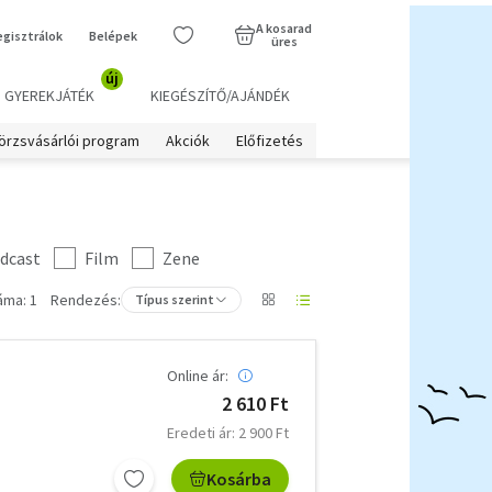
A kosarad
egisztrálok
Belépek
üres
új
GYEREKJÁTÉK
KIEGÉSZÍTŐ/AJÁNDÉK
örzsvásárlói program
Akciók
Előfizetés
dcast
Film
Zene
áma: 1
Rendezés:
Típus szerint
Online ár:
2 610 Ft
Eredeti ár: 2 900 Ft
Kosárba