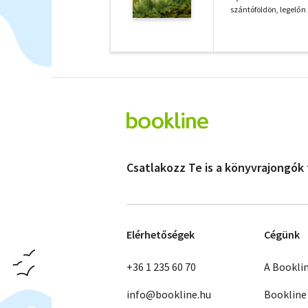
szántóföldön, legelőn 
Csatlakozz Te is a könyvrajongók
Elérhetőségek
Cégünk
+36 1 235 60 70
A Bookli
info@bookline.hu
Bookline