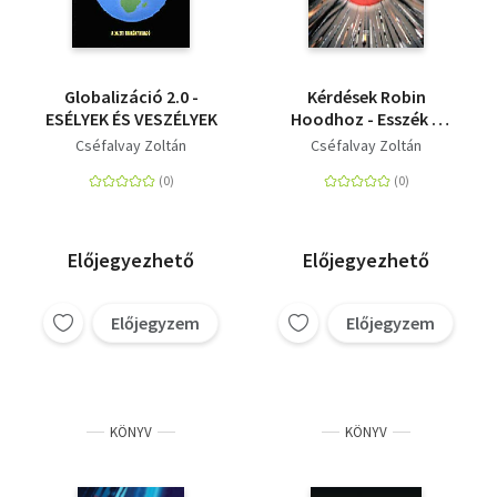
Globalizáció 2.0 -
Kérdések Robin
ESÉLYEK ÉS VESZÉLYEK
Hoodhoz - Esszék a
magyar gazdaságról
Cséfalvay Zoltán
Cséfalvay Zoltán
és társadalomról
Előjegyezhető
Előjegyezhető
Előjegyzem
Előjegyzem
KÖNYV
KÖNYV