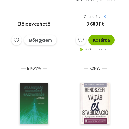
KORÁBAN
Online ár:
Előjegyezhető
3 680 Ft
Előjegyzem
Kosárba
6 - 8 munkanap
E-KÖNYV
KÖNYV