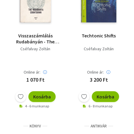
Visszaszámlálás
Techtonic Shifts
Rudabányán - The
Rudabánya
Cséfalvay Zoltán
Cséfalvay Zoltán
Countdown
Online ár:
Online ár:
1 070 Ft
3 200 Ft
Kosárba
Kosárba
4 - 6 munkanap
6 - 8 munkanap
KÖNYV
ANTIKVÁR