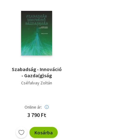
Szabadság - Innováció
- Gazda(g)ság
Cséfalvay Zoltán
Online ár:
3 790 Ft
Kosárba