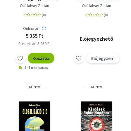
titkai a digitális
Cséfalvay Zoltán
Cséfalvay Zoltán
korban
Online ár:
5 355 Ft
Előjegyezhető
Eredeti ár: 5 950 Ft
Kosárba
Előjegyzem
2 - 3 munkanap
KÖNYV
KÖNYV