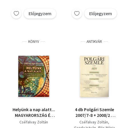
Előjegyzem
Előjegyzem
KÖNYV
ANTIKVÁR
Helyünk a nap alatt...
4 db Polgári Szemle
MAGYARORSZÁG ÉS
2007/7-8 + 2008/2 +
BUDAPEST A
2008/3 + 2010/2.
Cséfalvay Zoltán
Cséfalvay Zoltán
GLOBALIZÁCIÓ
számok
Gazda István
Illés Mária