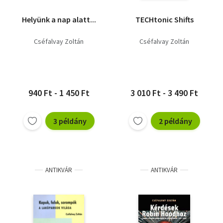
Helyünk a nap alatt...
TECHtonic Shifts
Cséfalvay Zoltán
Cséfalvay Zoltán
940 Ft - 1 450 Ft
3 010 Ft - 3 490 Ft
3 példány
2 példány
ANTIKVÁR
ANTIKVÁR