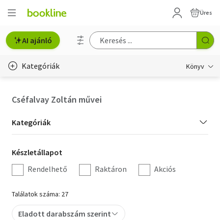
Üres
AI ajánló
Kategóriák
Könyv
Életmód, egészség
Cséfalvay Zoltán művei
Erotika
Kategória
Kategóriák
Gyermek- és ifjúsági
szűrés
Készletállapot
Készletállapot
Hobbi, szabadidő
szűrés
Rendelhető
Raktáron
Akciós
Irodalom
Találatok száma: 27
Művészet
Eladott darabszám szerint
Szakkönyv