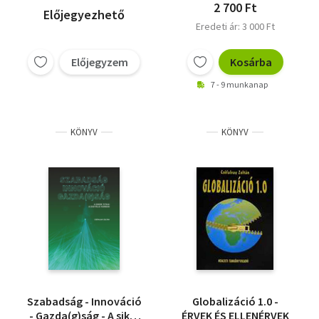
2 700 Ft
Előjegyezhető
Eredeti ár: 3 000 Ft
Előjegyzem
Kosárba
7 - 9 munkanap
KÖNYV
KÖNYV
Szabadság - Innováció
Globalizáció 1.0 -
- Gazda(g)ság - A siker
ÉRVEK ÉS ELLENÉRVEK