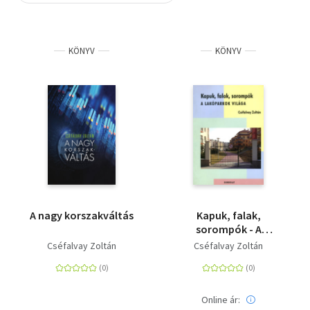
Szótár, nyelvkönyv
KÖNYV
KÖNYV
Tankönyv, segédkönyv
Társadalomtudomány
Természettudomány
Történelem
Vallás
A nagy korszakváltás
Kapuk, falak,
sorompók - A
lakóparkok világa
Cséfalvay Zoltán
Cséfalvay Zoltán
Online ár: