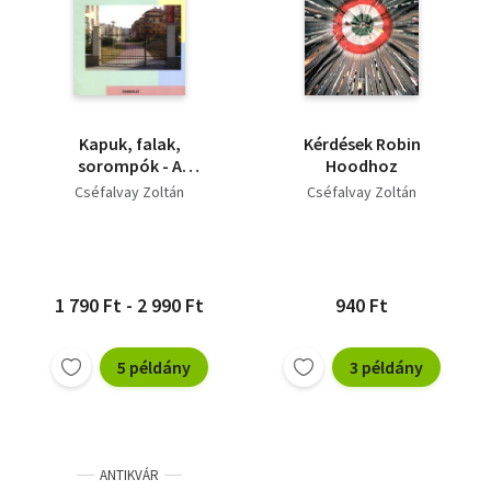
Kapuk, falak,
Kérdések Robin
sorompók - A
Hoodhoz
lakóparkok világa
Cséfalvay Zoltán
Cséfalvay Zoltán
1 790 Ft - 2 990 Ft
940 Ft
5 példány
3 példány
ANTIKVÁR