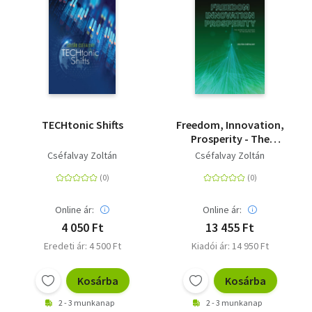
TECHtonic Shifts
Freedom, Innovation,
Prosperity - The
Secrets of Success in
Cséfalvay Zoltán
Cséfalvay Zoltán
the Digital Era
Online ár:
Online ár:
4 050 Ft
13 455 Ft
Eredeti ár: 4 500 Ft
Kiadói ár: 14 950 Ft
Kosárba
Kosárba
2 - 3 munkanap
2 - 3 munkanap