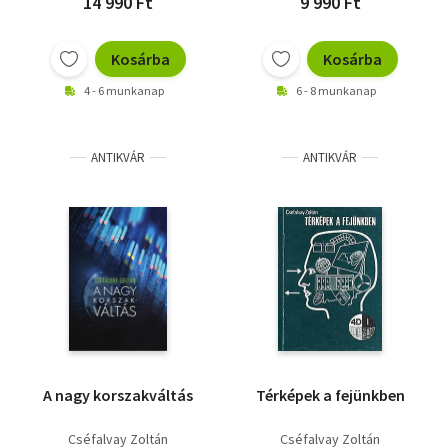
14 990 Ft
9 990 Ft
Kosárba
Kosárba
4 - 6 munkanap
6 - 8 munkanap
ANTIKVÁR
ANTIKVÁR
A nagy korszakváltás
Térképek a fejünkben
Cséfalvay Zoltán
Cséfalvay Zoltán