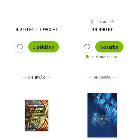
Online ár:
4 210 Ft - 7 990 Ft
39 990 Ft
5 példány
Kosárba
4 - 6 munkanap
ANTIKVÁR
ANTIKVÁR