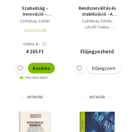
Szabadság ​–
Rendszerváltás és
Innováció –
stabilizáció - A
Gazda(g)ság: A siker
piacgazdasági
Cséfalvay Zoltán
Cséfalvay Zoltán
titkai a digitális
átmenet első évei
László Csaba
korban
Neményi Judit
Kovács Álmos
Online ár:
Bod Péter Ákos
Mellár Tamás (szerk.)
4 165 Ft
Előjegyezhető
Gubics Ágnes (szerk.)
Kosárba
Előjegyzem
Perceken belül
ANTIKVÁR
ANTIKVÁR