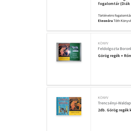
fogalomtár (Diák i
kötet )
Történelmi fogalomtá
Eleonóra
Tóth Könyvke
KÖNYV
Feldolgozta Boron
Görög regék + Róm
KÖNYV
Trencsényi-Waldap
2db. Görög regék 