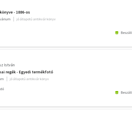
könyve - 1886-os
kvárium
jó állapotú antikvár könyv
Beszáll
sz István
ai regék - Egyedi termékfotó
ium
jó állapotú antikvár könyv
adó
Beszáll