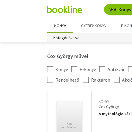
AI Könyv
KÖNYV
GYEREKKÖNYV
E-KÖN
Kategóriák
Cox György művei
Könyv
E-könyv
Antikvár
Kategória
szűrés
További
Rendelhető
Raktáron
Akci
szűrők
KÖNYV
Cox György
A mythológia kézi