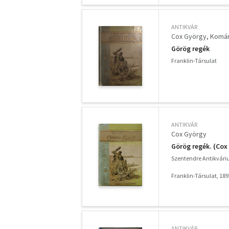
ANTIKVÁR
Cox György
Komár
Görög regék
Franklin-Társulat
ANTIKVÁR
Cox György
Görög regék. (Co
Szentendre Antikvár
Franklin-Társulat, 189
ANTIKVÁR