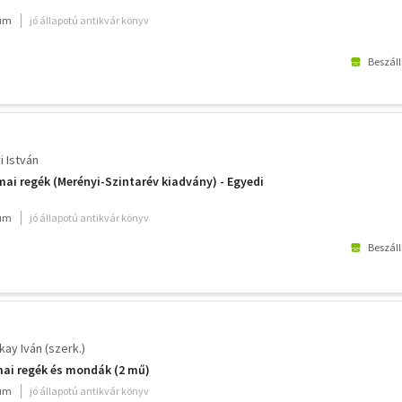
ium
jó állapotú antikvár könyv
Beszáll
i István
ai regék (Merényi-Szintarév kiadvány) - Egyedi
ium
jó állapotú antikvár könyv
Beszáll
ay Iván (szerk.)
mai regék és mondák (2 mű)
ium
jó állapotú antikvár könyv