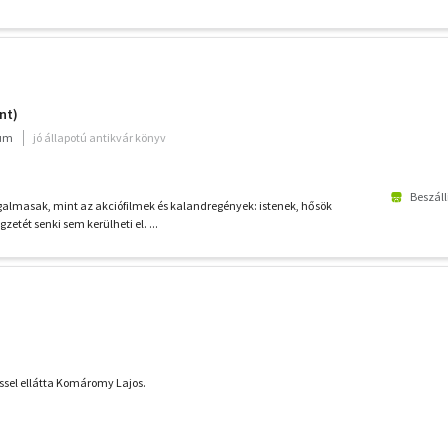
nt)
ium
jó állapotú antikvár könyv
Beszáll
zgalmasak, mint az akciófilmek és kalandregények: istenek, hősök
etét senki sem kerülheti el. ...
éssel ellátta Komáromy Lajos.