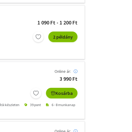
1 090 Ft - 1 200 Ft
2 példány
Online ár:
3 990 Ft
Kosárba
ítói készleten
39 pont
6 - 8 munkanap
Online ár: