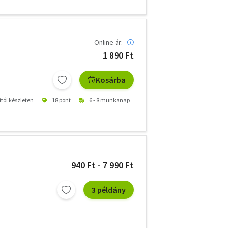
Online ár:
1 890 Ft
Kosárba
ítói készleten
18 pont
6 - 8 munkanap
940 Ft - 7 990 Ft
3 példány