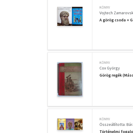
KÖNYV
Vojtech Zamarovs
A görög csoda + G
KÖNYV
Cox György
Görög regék (Máso
KÖNYV
Összeállította: Bá
Történelmi fogal