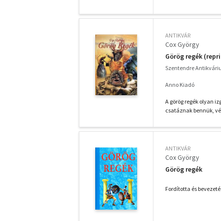
ANTIKVÁR
Cox György
Görög regék (repri
Szentendre Antikvár
Anno Kiadó
A görög regék olyan i
csatáznak bennük, végz
ANTIKVÁR
Cox György
Görög regék
Fordította és bevezet