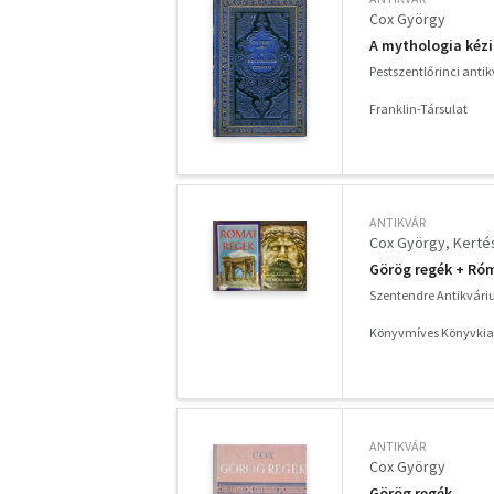
Cox György
A mythologia kézi
Pestszentlőrinci anti
Franklin-Társulat
ANTIKVÁR
Cox György
Kerté
Görög regék + Róm
Szentendre Antikvár
Könyvmíves Könyvki
ANTIKVÁR
Cox György
Görög regék