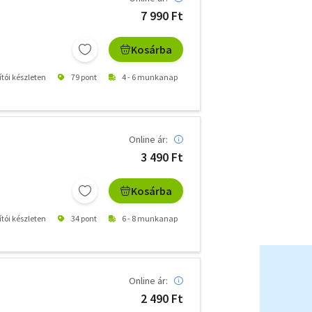
7 990 Ft
Kosárba
ítói készleten
79 pont
4 - 6 munkanap
Online ár:
3 490 Ft
Kosárba
ítói készleten
34 pont
6 - 8 munkanap
Online ár:
2 490 Ft