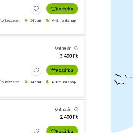
Kosárba
ítói készleten
24 pont
6 - 8 munkanap
Online ár:
3 490 Ft
Kosárba
ítói készleten
34 pont
6 - 8 munkanap
Online ár:
2 400 Ft
Kosárba