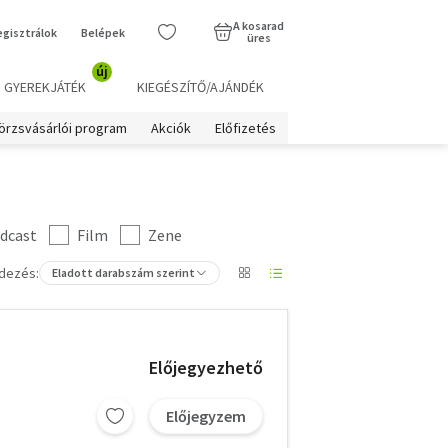
A kosarad
egisztrálok
Belépek
üres
új
GYEREKJÁTÉK
KIEGÉSZÍTŐ/AJÁNDÉK
örzsvásárlói program
Akciók
Előfizetés
dcast
Film
Zene
dezés:
Eladott darabszám szerint
Előjegyezhető
Előjegyzem