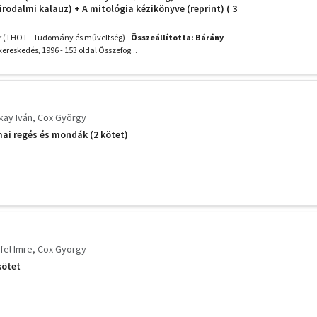
rodalmi kalauz) + A mitológia kézikönyve (reprint) ( 3
r (THOT - Tudomány és műveltség) -
Összeállította: Bárány
reskedés, 1996 - 153 oldal Összefog...
kay Iván
Cox György
ai regés és mondák (2 kötet)
fel Imre
Cox György
kötet