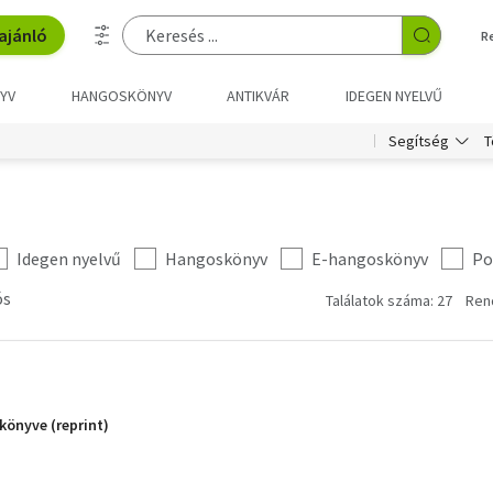
ajánló
R
YV
HANGOSKÖNYV
ANTIKVÁR
IDEGEN NYELVŰ
T
Segítség
Idegen nyelvű
Hangoskönyv
E-hangoskönyv
Po
ós
Találatok száma: 27
Ren
könyve (reprint)