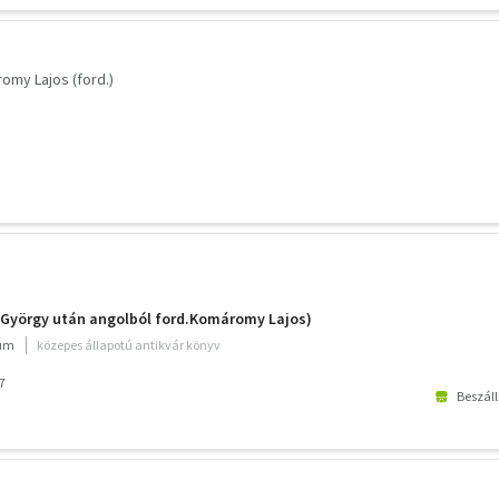
omy Lajos (ford.)
x György után angolból ford.Komáromy Lajos)
ium
közepes állapotú antikvár könyv
7
Beszáll