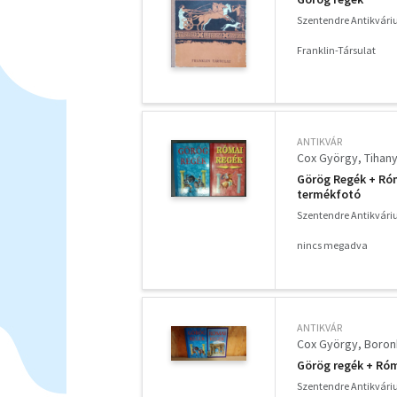
Szentendre Antikvár
Franklin-Társulat
ANTIKVÁR
Cox György
Tihany
Görög Regék + Róm
termékfotó
Szentendre Antikvár
nincs megadva
ANTIKVÁR
Cox György
Boronk
Görög regék + Ró
Szentendre Antikvár