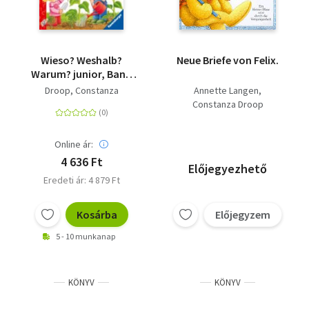
Wieso? Weshalb?
Neue Briefe von Felix.
Warum? junior, Band
22: Was wächst da?
Droop, Constanza
Annette Langen
Constanza Droop
Online ár:
4 636 Ft
Előjegyezhető
Eredeti ár: 4 879 Ft
Kosárba
Előjegyzem
5 - 10 munkanap
KÖNYV
KÖNYV