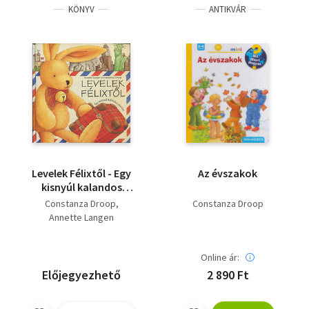
KÖNYV
ANTIKVÁR
Levelek Félixtől - Egy
Az évszakok
kisnyúl kalandos
utazása
Constanza Droop
Constanza Droop
Annette Langen
Online ár:
Előjegyezhető
2 890 Ft