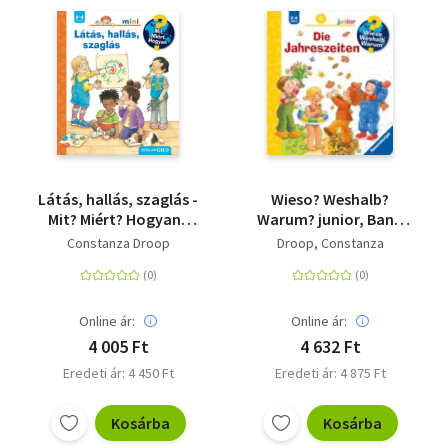
Látás, hallás, szaglás -
Wieso? Weshalb?
Mit? Miért? Hogyan?
Warum? junior, Band
Mini 79.
10: Die Jahreszeiten -
Constanza Droop
Droop, Constanza
Wieso? Weshalb?
Warum?
Online ár:
Online ár:
4 005 Ft
4 632 Ft
Eredeti ár: 4 450 Ft
Eredeti ár: 4 875 Ft
Kosárba
Kosárba