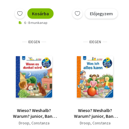
Kosárba
Előjegyzem
6 - 8 munkanap
IDEGEN
IDEGEN
Wieso? Weshalb?
Wieso? Weshalb?
Warum? junior, Band
Warum? junior, Band
28: Wenn es dunkel
14: Was ich alles kann
Droop, Constanza
Droop, Constanza
wird