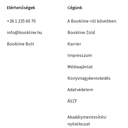
Elérhetőségek
Cégünk
+36 1 235 60 70
A Bookline-ról bővebben
info@bookline.hu
Bookline Zöld
Bookline Bolt
Karrier
Impresszum
Médiaajánlat
Könyvnagykereskedés
Adatvédelem
ÁSZF
Akadálymentesítési
nyilatkozat