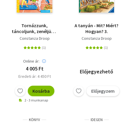
Tornázzunk,
A tanyán - Mit? Miért?
táncoljunk, zenéljünk!
Hogyan? 3.
- Mit? Miért? Hogyan?
Constanza Droop
Constanza Droop
Online ár:
4 005 Ft
Előjegyezhető
Eredeti ár: 4 450 Ft
Kosárba
Előjegyzem
2 - 3 munkanap
KÖNYV
IDEGEN