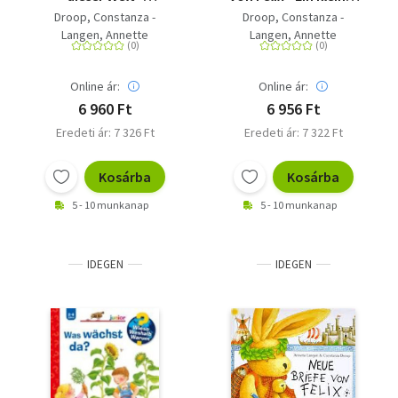
Spannende Briefe vom
Hase erforscht
Droop, Constanza -
Droop, Constanza -
reiselustigen
unseren blauen
Langen, Annette
Langen, Annette
Kuschelhasen
Planeten
Online ár:
Online ár:
6 960 Ft
6 956 Ft
Eredeti ár: 7 326 Ft
Eredeti ár: 7 322 Ft
Kosárba
Kosárba
5 - 10 munkanap
5 - 10 munkanap
IDEGEN
IDEGEN