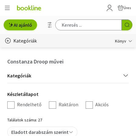
Üres
AI ajánló
Kategóriák
Könyv
Életmód, egészség
Constanza Droop művei
Erotika
Kategória
Kategóriák
Gyermek- és ifjúsági
szűrés
Készletállapot
Készletállapot
Hobbi, szabadidő
szűrés
Rendelhető
Raktáron
Akciós
Irodalom
Találatok száma: 27
Művészet
Eladott darabszám szerint
Szakkönyv