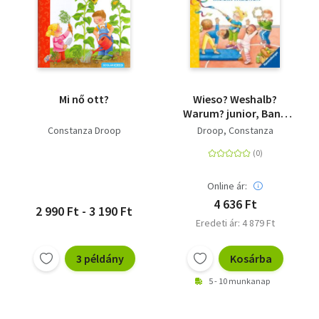
Mi nő ott?
Wieso? Weshalb?
Warum? junior, Band
71: Turnen, tanzen,
Constanza Droop
Droop, Constanza
Musik machen
Online ár:
4 636 Ft
2 990 Ft - 3 190 Ft
Eredeti ár: 4 879 Ft
3 példány
Kosárba
5 - 10 munkanap