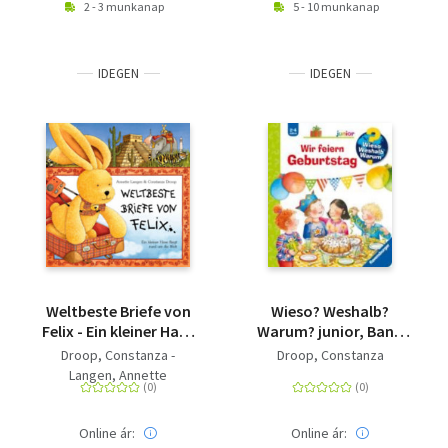
2 - 3 munkanap
5 - 10 munkanap
IDEGEN
IDEGEN
Weltbeste Briefe von
Wieso? Weshalb?
Felix - Ein kleiner Hase
Warum? junior, Band
fliegt rund um die Welt
27: Wir feiern
Droop, Constanza -
Droop, Constanza
Geburtstag
Langen, Annette
Online ár:
Online ár: