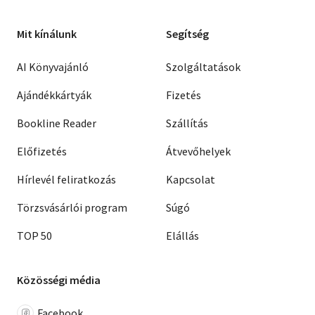
Mit kínálunk
Segítség
AI Könyvajánló
Szolgáltatások
Ajándékkártyák
Fizetés
Bookline Reader
Szállítás
Előfizetés
Átvevőhelyek
Hírlevél feliratkozás
Kapcsolat
Törzsvásárlói program
Súgó
TOP 50
Elállás
Közösségi média
Facebook