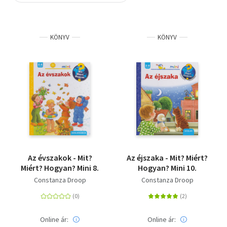
Szótár, nyelvkönyv
KÖNYV
KÖNYV
Tankönyv, segédkönyv
Társadalomtudomány
Természettudomány
Történelem
Vallás
Az évszakok - Mit?
Az éjszaka - Mit? Miért?
Miért? Hogyan? Mini 8.
Hogyan? Mini 10.
Constanza Droop
Constanza Droop
Online ár:
Online ár: