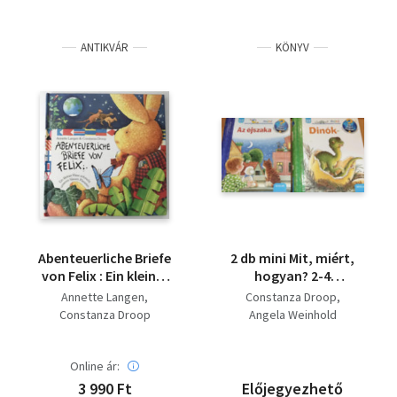
ANTIKVÁR
KÖNYV
Abenteuerliche Briefe
2 db mini Mit, miért,
von Felix : Ein kleiner
hogyan? 2-4
Hase erforscht
éveseknek: Az éjszaka
Annette Langen
Constanza Droop
unseren blauen
+ Dinók
Constanza Droop
Angela Weinhold
Planeten
Online ár:
3 990 Ft
Előjegyezhető