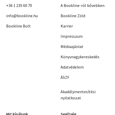
+36 1 235 60 70
A Bookline-ról bővebben
info@bookline.hu
Bookline Zöld
Bookline Bolt
Karrier
Impresszum
Médiaajánlat
Könyvnagykereskedés
Adatvédelem
ÁSZF
Akadálymentesítési
nyilatkozat
Mit kínálunk
Segítség