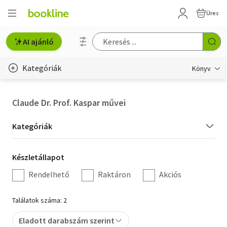
Üres
AI ajánló
Kategóriák
Könyv
Életmód, egészség
Claude Dr. Prof. Kaspar művei
Erotika
Kategória
Kategóriák
Gyermek- és ifjúsági
szűrés
Készletállapot
Készletállapot
Hobbi, szabadidő
szűrés
Rendelhető
Raktáron
Akciós
Irodalom
Találatok száma: 2
Művészet
Eladott darabszám szerint
Szakkönyv