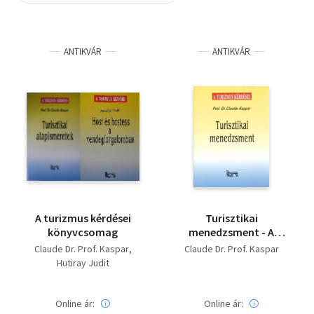
Szótár, nyelvkönyv
ANTIKVÁR
ANTIKVÁR
Tankönyv, segédkönyv
Társadalomtudomány
Természettudomány
Történelem
Vallás
A turizmus kérdései
Turisztikai
könyvcsomag
menedzsment - A
turizmus kérdései
Claude Dr. Prof. Kaspar
Claude Dr. Prof. Kaspar
Hutiray Judit
Online ár:
Online ár: