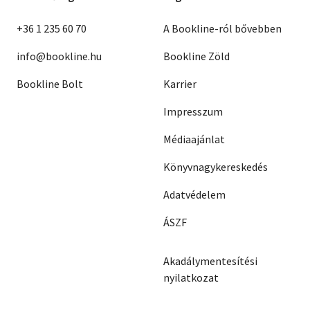
+36 1 235 60 70
A Bookline-ról bővebben
info@bookline.hu
Bookline Zöld
Bookline Bolt
Karrier
Impresszum
Médiaajánlat
Könyvnagykereskedés
Adatvédelem
ÁSZF
Akadálymentesítési
nyilatkozat