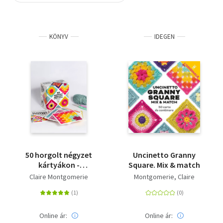
Szótár, nyelvkönyv
KÖNYV
IDEGEN
Tankönyv, segédkönyv
Társadalomtudomány
Természettudomány
Történelem
Vallás
50 horgolt négyzet
Uncinetto Granny
kártyákon -
Square. Mix & match
Mix&match minták
Claire Montgomerie
Montgomerie, Claire
Online ár:
Online ár: