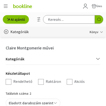
Üres
AI ajánló
Kategóriák
Könyv
Életmód, egészség
Claire Montgomerie művei
Erotika
Kategória
Kategóriák
Gyermek- és ifjúsági
szűrés
Készletállapot
Készletállapot
Hobbi, szabadidő
szűrés
Rendelhető
Raktáron
Akciós
Irodalom
Találatok száma: 2
Művészet
Eladott darabszám szerint
Szakkönyv