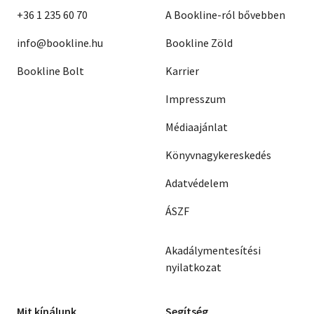
+36 1 235 60 70
A Bookline-ról bővebben
info@bookline.hu
Bookline Zöld
Bookline Bolt
Karrier
Impresszum
Médiaajánlat
Könyvnagykereskedés
Adatvédelem
ÁSZF
Akadálymentesítési
nyilatkozat
Mit kínálunk
Segítség