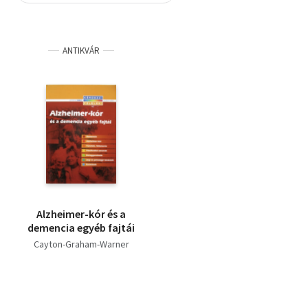
Szótár, nyelvkönyv
ANTIKVÁR
Tankönyv, segédkönyv
Társadalomtudomány
Természettudomány
Történelem
Vallás
Alzheimer-kór és a
demencia egyéb fajtái
Cayton-Graham-Warner