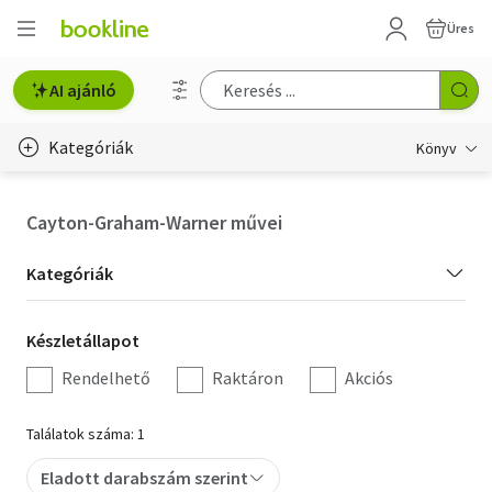
Üres
AI ajánló
Kategóriák
Könyv
Életmód, egészség
Cayton-Graham-Warner művei
Erotika
Kategória
Kategóriák
Gyermek- és ifjúsági
szűrés
Készletállapot
Készletállapot
Hobbi, szabadidő
szűrés
Rendelhető
Raktáron
Akciós
Irodalom
Találatok száma: 1
Művészet
Eladott darabszám szerint
Szakkönyv