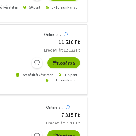
tói készleten
50 pont
5 - 10 munkanap
Online ár:
11 516 Ft
Eredeti ár: 12 122 Ft
Kosárba
Beszállítói készleten
115 pont
5 - 10 munkanap
Online ár:
7 315 Ft
Eredeti ár: 7 700 Ft
Kosárba