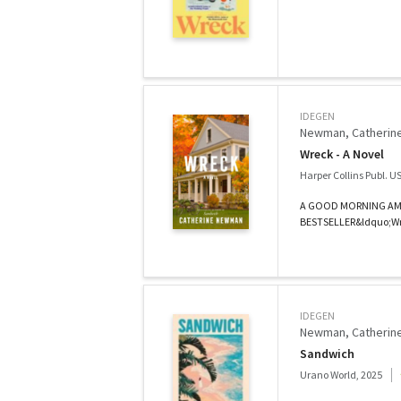
IDEGEN
Newman, Catherin
Wreck - A Novel
Harper Collins Publ. U
A GOOD MORNING AME
BESTSELLER&ldquo;Wreck
IDEGEN
Newman, Catherin
Sandwich
Urano World, 2025