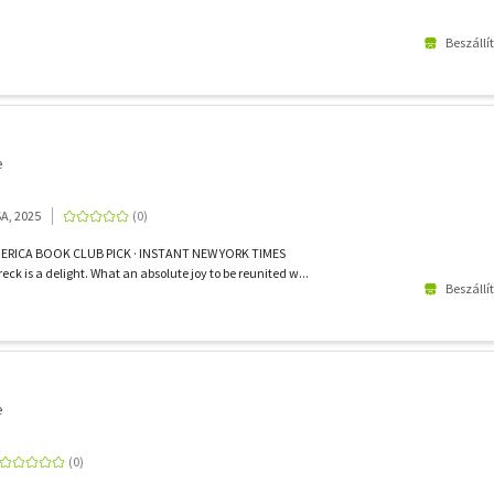
Beszállí
e
SA, 2025
RICA BOOK CLUB PICK · INSTANT NEW YORK TIMES
 is a delight. What an absolute joy to be reunited w...
Beszállí
e