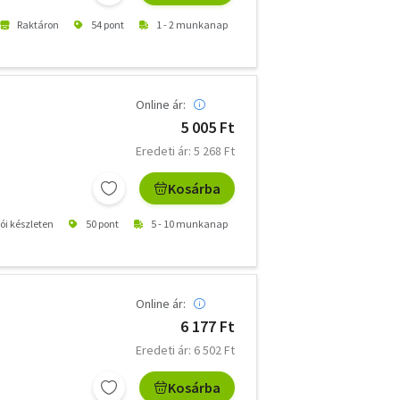
Raktáron
54 pont
1 - 2 munkanap
Online ár:
5 005 Ft
Eredeti ár: 5 268 Ft
Kosárba
tói készleten
50 pont
5 - 10 munkanap
Online ár:
6 177 Ft
Eredeti ár: 6 502 Ft
Kosárba