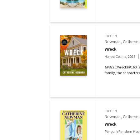
IDEGEN
Newman, Catherin
Wreck
HarperCollins, 2025
&#8220;Wreck&#160;is 
family, the characters w
IDEGEN
Newman, Catherin
Wreck
Penguin Random Hous