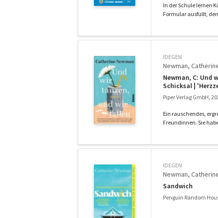
In der Schule lernen K
Formular ausfüllt, den 
IDEGEN
Newman, Catherin
Newman, C: Und wi
Schicksal | 'Herz
Piper Verlag GmbH, 20
Ein rauschendes, ergr
Freundinnen. Sie haben
IDEGEN
Newman, Catherin
Sandwich
Penguin Random Hous