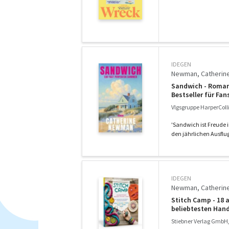
IDEGEN
Newman, Catherin
Sandwich - Roman 
Bestseller für Fa
Freundinnen weite
Vlgsgruppe HarperColl
'Sandwich ist Freude 
den jährlichen Ausflug
IDEGEN
Newman, Catherine 
Stitch Camp - 18 a
beliebtesten Handa
filzen - sticken -
Stiebner Verlag GmbH