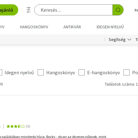
ajánló
R
YV
HANGOSKÖNYV
ANTIKVÁR
IDEGEN NYELVŰ
T
Segítség
Idegen nyelvű
Hangoskönyv
E-hangoskönyv
Po
ós
Találatok száma: 
5
 családjában mindenki hívja, Rocky - olyan az ötvenes nőknek, mint