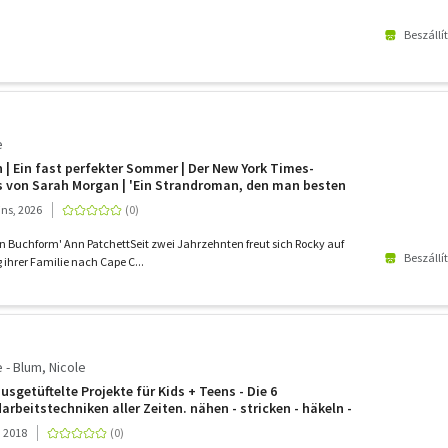
Beszállí
e
| Ein fast perfekter Sommer | Der New York Times-
ns von Sarah Morgan | 'Ein Strandroman, den man besten
rempfiehlt.' Oprah Daily
ins, 2026
in Buchform' Ann PatchettSeit zwei Jahrzehnten freut sich Rocky auf
Beszállí
 ihrer Familie nach Cape C...
- Blum, Nicole
usgetüftelte Projekte für Kids + Teens - Die 6
rbeitstechniken aller Zeiten. nähen - stricken - häkeln -
 weben
, 2018