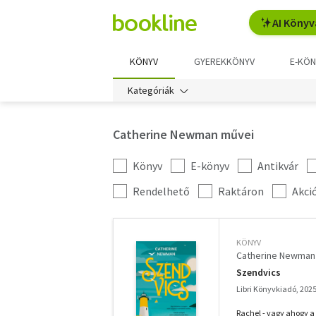
AI Könyv
KÖNYV
GYEREKKÖNYV
E-KÖN
Kategóriák
Catherine Newman művei
Könyv
E-könyv
Antikvár
Kategória
szűrés
További
Rendelhető
Raktáron
Akci
szűrők
KÖNYV
Catherine Newman
Szendvics
Libri Könyvkiadó, 202
Rachel - vagy ahogy a