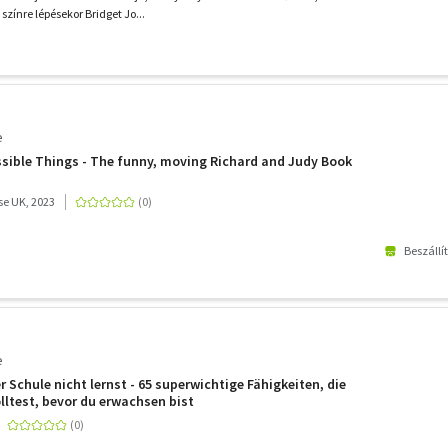
színre lépésekor Bridget Jo...
e
sible Things - The funny, moving Richard and Judy Book
e UK, 2023
Beszállí
e
er Schule nicht lernst - 65 superwichtige Fähigkeiten, die
lltest, bevor du erwachsen bist