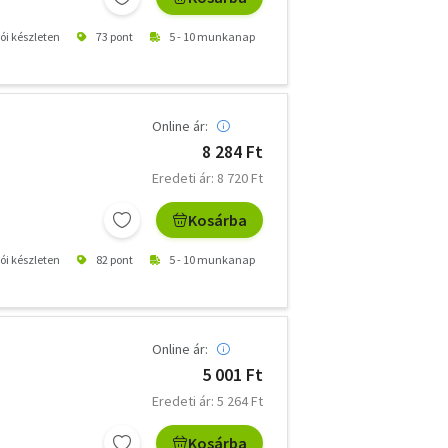
tói készleten
73 pont
5 - 10 munkanap
Online ár:
8 284 Ft
Eredeti ár: 8 720 Ft
Kosárba
tói készleten
82 pont
5 - 10 munkanap
Online ár:
5 001 Ft
Eredeti ár: 5 264 Ft
Kosárba