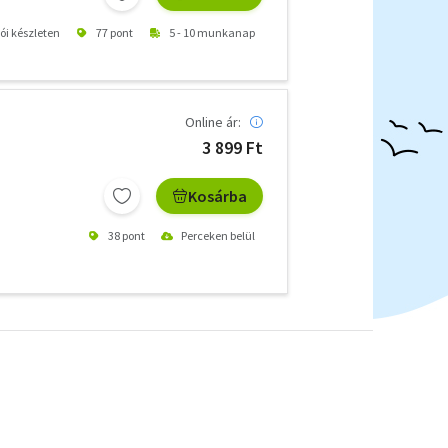
tói készleten
77 pont
5 - 10 munkanap
Online ár:
3 899 Ft
Kosárba
38 pont
Perceken belül