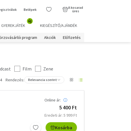
A kosarad
egisztrálok
Belépek
üres
új
GYEREKJÁTÉK
KIEGÉSZÍTŐ/AJÁNDÉK
örzsvásárlói program
Akciók
Előfizetés
dcast
Film
Zene
14
Rendezés:
Relevancia szerint
Online ár:
5 400 Ft
Eredeti ár: 5 999 Ft
Kosárba