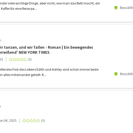
inder viele wichtige Dinge, aber nicht, wie man das Bett macht, ein
Beszállí
Koffer für eine Reise pa...
e
r tanzen, und wir fallen - Roman | Ein bewegendes
zerreißend' NEW YORK TIMES
23
eifendes Fest des Lebens Edith und Ashley sind schon immer beste
Beszállí
 alles miteinander geteilt: K...
e
e UK, 2025