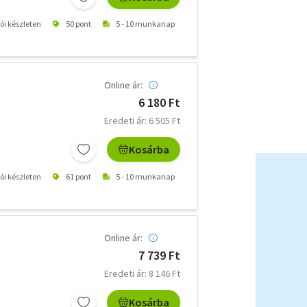
tói készleten
50 pont
5 - 10 munkanap
Online ár:
6 180 Ft
Eredeti ár: 6 505 Ft
Kosárba
tói készleten
61 pont
5 - 10 munkanap
Online ár:
7 739 Ft
Eredeti ár: 8 146 Ft
Kosárba