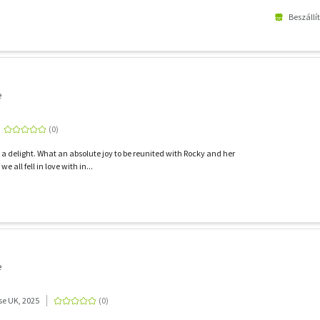
Beszállí
e
a delight. What an absolute joy to be reunited with Rocky and her
e all fell in love with in...
e
e UK, 2025