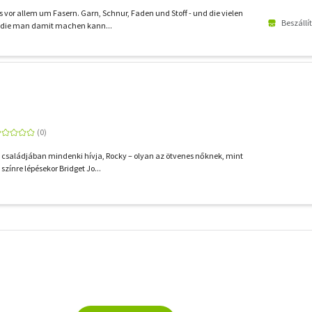
 vor allem um Fasern. Garn, Schnur, Faden und Stoff - und die vielen
Beszállí
 die man damit machen kann...
 családjában mindenki hívja, Rocky – olyan az ötvenes nőknek, mint
színre lépésekor Bridget Jo...
További
szűrők