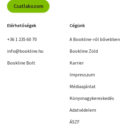
Csatlakozom
Elérhetőségek
Cégünk
+36 1 235 60 70
A Bookline-ról bővebben
info@bookline.hu
Bookline Zöld
Bookline Bolt
Karrier
Impresszum
Médiaajánlat
Könyvnagykereskedés
Adatvédelem
ÁSZF