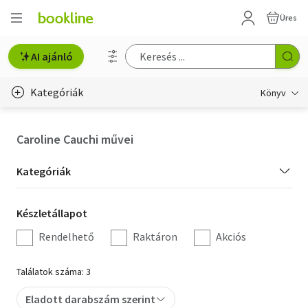
Üres
AI ajánló
Kategóriák
Könyv
Életmód, egészség
Caroline Cauchi művei
Erotika
Kategória
Kategóriák
Gyermek- és ifjúsági
szűrés
Készletállapot
Készletállapot
Hobbi, szabadidő
szűrés
Rendelhető
Raktáron
Akciós
Irodalom
Találatok száma: 3
Művészet
Eladott darabszám szerint
Szakkönyv