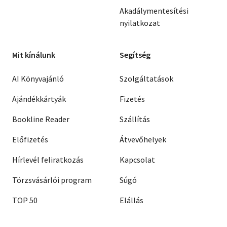
Akadálymentesítési
nyilatkozat
Mit kínálunk
Segítség
AI Könyvajánló
Szolgáltatások
Ajándékkártyák
Fizetés
Bookline Reader
Szállítás
Előfizetés
Átvevőhelyek
Hírlevél feliratkozás
Kapcsolat
Törzsvásárlói program
Súgó
TOP 50
Elállás