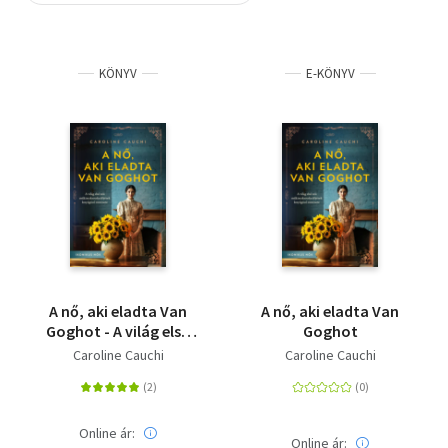
Szótár, nyelvkönyv
KÖNYV
E-KÖNYV
Tankönyv, segédkönyv
Társadalomtudomány
Természettudomány
Történelem
Vallás
A nő, aki eladta Van
A nő, aki eladta Van
Goghot - A világ első
Goghot
női
Caroline Cauchi
Caroline Cauchi
műkincskereskedőjének
lenyűgöző története
Online ár:
Online ár: