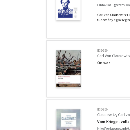
Ludovika Egyetemi Ki
Carl von Clausewitz (
tudomány egyik legfont
IDEGEN
Carl Von Clausewit
On war
IDEGEN
Clausewitz, Carl v
Vom Kriege - voll
Nikol Verlagsges.mbH,