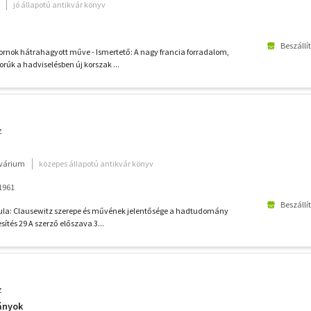
jó állapotú antikvár könyv
Beszállí
ornok hátrahagyott műve - Ismertető: A nagy francia forradalom,
rúk a hadviselésben új korszak ...
z
kvárium
közepes állapotú antikvár könyv
 1961
Beszállí
Gyula: Clausewitz szerepe és művének jelentősége a hadtudomány
sítés 29 A szerző előszava 3...
z
ányok