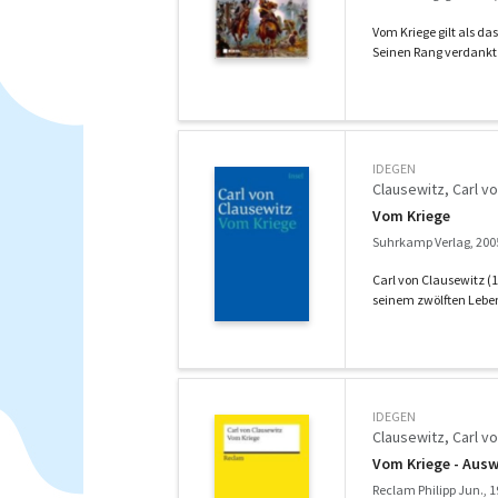
Vom Kriege gilt als d
Seinen Rang verdankt 
IDEGEN
Clausewitz, Carl v
Vom Kriege
Suhrkamp Verlag, 200
Carl von Clausewitz (1
seinem zwölften Leben
IDEGEN
Clausewitz, Carl v
Vom Kriege - Aus
Reclam Philipp Jun., 