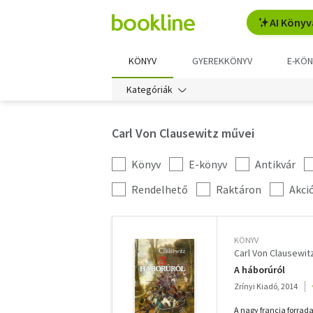
AI Könyv
KÖNYV
GYEREKKÖNYV
E-KÖN
Kategóriák
Carl Von Clausewitz művei
Könyv
E-könyv
Antikvár
Kategória
szűrés
További
Rendelhető
Raktáron
Akci
szűrők
KÖNYV
Carl Von Clausewit
A háborúról
Zrínyi Kiadó, 2014
A nagy francia forrad