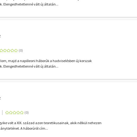
k. Elengedhetetlenné vált új általán...
z
alom, majd a napóleoni háborúk a hadviselésben új korszak
k. Elengedhetetlenné vált új általán...
z
yike volt a XIX. század azon teoretikusainak, akik nélkül nehezen
ánytörténet. A háborúról cím...