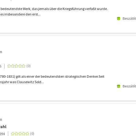
as bedeutendste Werk, das jemals über die Kriegsführung verfaßt wurde.
es insbesondere den erst...
Beszállí
on
5
780-1831) gilt als einer der bedeutendsten strategischen Denker.Seit
sjahr was Clausewitz Sold...
Beszállí
on
wahl
1994