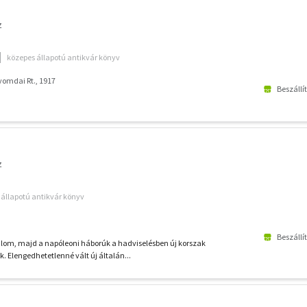
z
közepes állapotú antikvár könyv
yomdai Rt., 1917
Beszállí
z
ó állapotú antikvár könyv
Beszállí
alom, majd a napóleoni háborúk a hadviselésben új korszak
k. Elengedhetetlenné vált új általán...