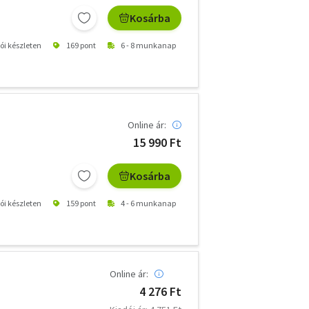
Kosárba
tói készleten
169 pont
6 - 8 munkanap
Online ár:
15 990 Ft
Kosárba
tói készleten
159 pont
4 - 6 munkanap
Online ár:
4 276 Ft