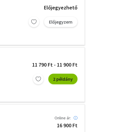
Előjegyezhető
Előjegyzem
11 790 Ft - 11 900 Ft
2 példány
Online ár:
16 900 Ft