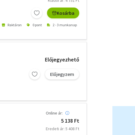
Kiadói ár: 4 751 Ft
Kosárba
Raktáron
0 pont
2 - 3 munkanap
Előjegyezhető
Előjegyzem
Online ár:
5 138 Ft
Eredeti ár: 5 408 Ft