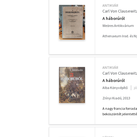
ANTIKVÁR
Carl Von Clausewit
A háborúról
Weöres Antikvárium
Athenaeum Irod. és N
ANTIKVÁR
Carl Von Clausewit
A háborúról
Alba Könyvépítő
j
Zrínyi Kiadó, 2013
A nagy francia forrad
beköszöntét jelentetté