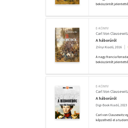
beköszöntét jelentetté
E-KÖNYV
Carl Von Clausewit
A háborúról
Zrínyi Kiadó, 2016
A nagy francia forrad
beköszöntét jelentetté
E-KÖNYV
Carl Von Clausewit
A háborúról
Digi-Book Kiadó, 2023
Carl von Clausewitz eg
képzelhető el a tudom