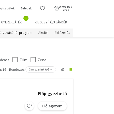
A kosarad
egisztrálok
Belépek
üres
új
GYEREKJÁTÉK
KIEGÉSZÍTŐ/AJÁNDÉK
örzsvásárlói program
Akciók
Előfizetés
dcast
Film
Zene
: 16
Rendezés:
Cím szerint A-Z
Előjegyezhető
Előjegyzem