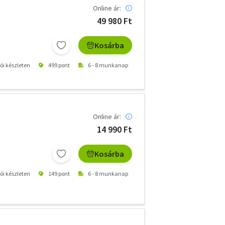
Online ár:
49 980 Ft
Kosárba
tói készleten
499 pont
6 - 8 munkanap
Online ár:
14 990 Ft
Kosárba
tói készleten
149 pont
6 - 8 munkanap