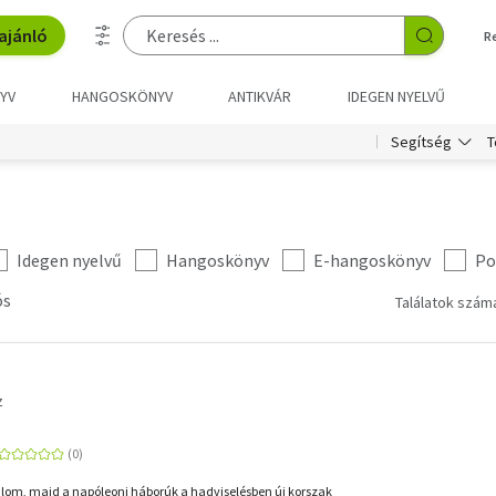
ajánló
R
YV
HANGOSKÖNYV
ANTIKVÁR
IDEGEN NYELVŰ
T
Segítség
Idegen nyelvű
Hangoskönyv
E-hangoskönyv
Po
ós
Találatok száma
z
alom, majd a napóleoni háborúk a hadviselésben új korszak