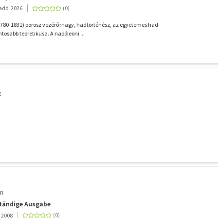
adó, 2026
1780-1831) porosz vezérőrnagy, hadtörténész, az egye­temes had­
osabb teoretikusa. A napóleoni ...
z
on
ständige Ausgabe
 2008