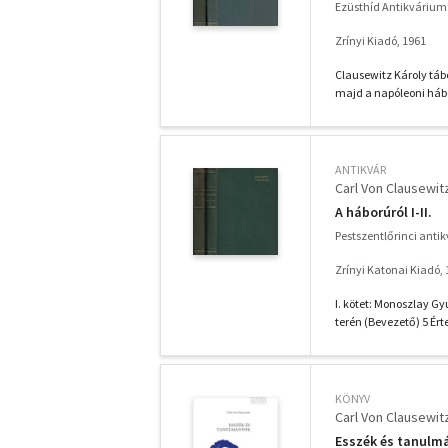
Ezüsthíd Antikvárium
Zrínyi Kiadó, 1961
Clausewitz Károly táb
majd a napóleoni hábo
ANTIKVÁR
Carl Von Clausewit
A háborúról I-II.
Pestszentlőrinci anti
Zrínyi Katonai Kiadó,
I. kötet: Monoszlay 
terén (Bevezető) 5 Érte
KÖNYV
Carl Von Clausewit
Esszék és tanulm