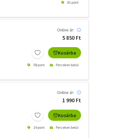
81 pont
Online ár:
5 850 Ft
Kosárba
58 pont
Perceken belül
Online ár:
1 990 Ft
Kosárba
19 pont
Perceken belül