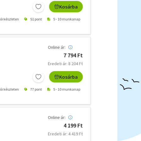
Kosárba
tói készleten
51 pont
5 - 10 munkanap
Online ár:
7 794 Ft
Eredeti ár: 8 204 Ft
Kosárba
tói készleten
77 pont
5 - 10 munkanap
Online ár:
4 199 Ft
Eredeti ár: 4 419 Ft