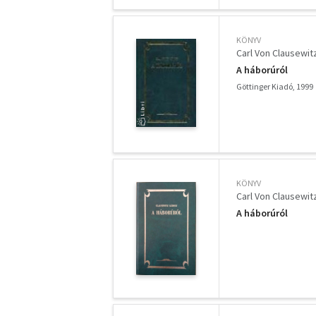
KÖNYV
Carl Von Clausewit
A háborúról
Göttinger Kiadó, 1999
KÖNYV
Carl Von Clausewit
A háborúról