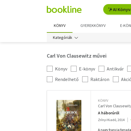
AI Könyv
KÖNYV
GYEREKKÖNYV
E-KÖN
Kategóriák
Carl Von Clausewitz művei
Könyv
E-könyv
Antikvár
Kategória
szűrés
További
Rendelhető
Raktáron
Akci
szűrők
KÖNYV
Carl Von Clausewit
A háborúról
Zrínyi Kiadó, 2014
A nagy francia forrad