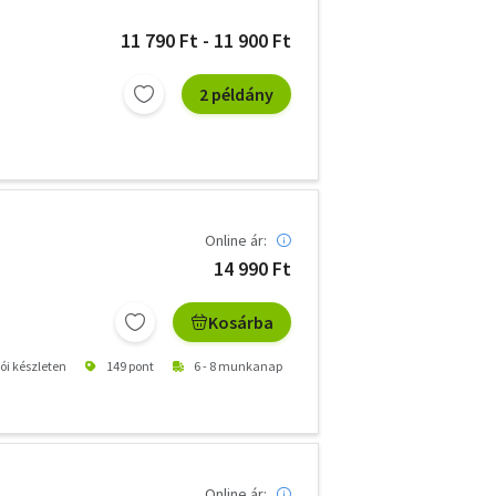
11 790 Ft - 11 900 Ft
2 példány
Online ár:
14 990 Ft
Kosárba
tói készleten
149 pont
6 - 8 munkanap
Online ár: