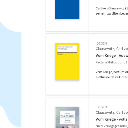
Carl von Clausewitz (1
seinem zwölften Leben
IDEGEN
Clausewitz, Carl v
Vom Kriege - Aus
Reclam Philipp Jun., 
Vom Kriege, postum al
einflussreichste Unter
IDEGEN
Clausewitz, Carl v
Vom Kriege - voll
Nikol Verlagsges.mbH,