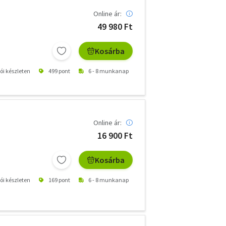
Online ár:
49 980 Ft
Kosárba
tói készleten
499 pont
6 - 8 munkanap
Online ár:
16 900 Ft
Kosárba
tói készleten
169 pont
6 - 8 munkanap