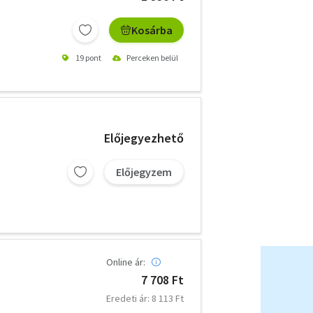
Kosárba
19 pont
Perceken belül
Előjegyezhető
Előjegyzem
Online ár:
7 708 Ft
Eredeti ár: 8 113 Ft