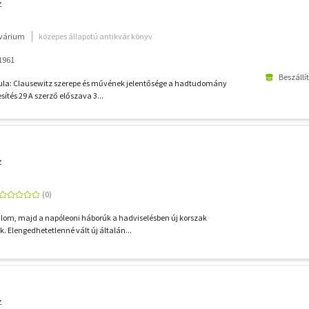
z
kvárium
közepes állapotú antikvár könyv
 1961
Beszállí
Gyula: Clausewitz szerepe és művének jelentősége a hadtudomány
sítés 29 A szerző előszava 3...
z
alom, majd a napóleoni háborúk a hadviselésben új korszak
k. Elengedhetetlenné vált új általán...
z