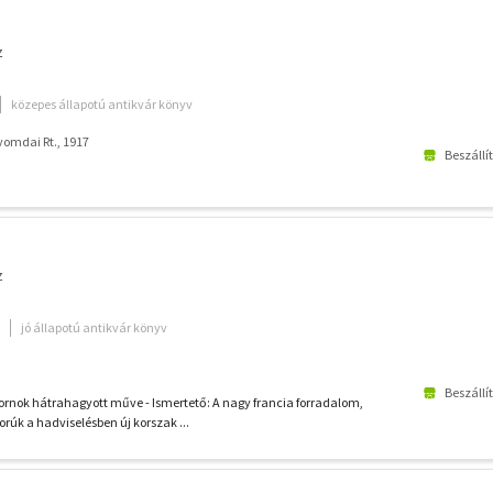
z
közepes állapotú antikvár könyv
yomdai Rt., 1917
Beszállí
z
jó állapotú antikvár könyv
Beszállí
ornok hátrahagyott műve - Ismertető: A nagy francia forradalom,
rúk a hadviselésben új korszak ...