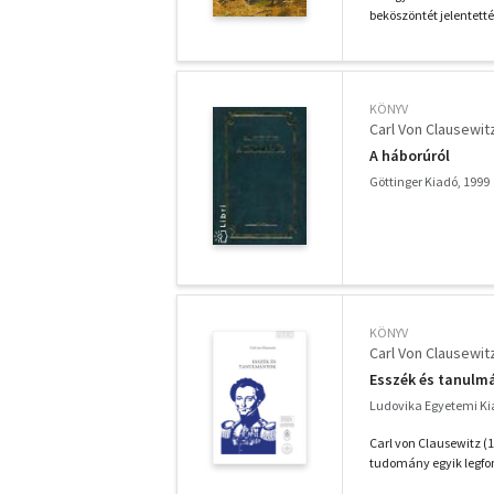
beköszöntét jelentetté
KÖNYV
Carl Von Clausewit
A háborúról
Göttinger Kiadó, 1999
KÖNYV
Carl Von Clausewit
Esszék és tanulm
Ludovika Egyetemi Ki
Carl von Clausewitz (
tudomány egyik legfont