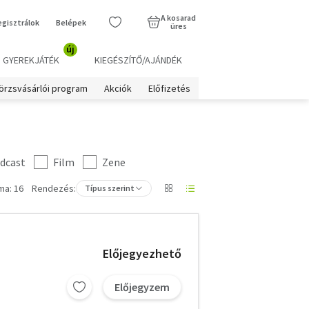
A kosarad
egisztrálok
Belépek
üres
új
GYEREKJÁTÉK
KIEGÉSZÍTŐ/AJÁNDÉK
örzsvásárlói program
Akciók
Előfizetés
dcast
Film
Zene
ma: 16
Rendezés:
Típus szerint
Előjegyezhető
Előjegyzem