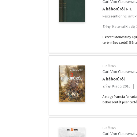
Carl Von Clausewit
A háborúról I-II.
Pestszentlőrinci anti
Zrínyi Katonai Kiadó,
I. kötet: Monoszlay 
terén (Bevezető) 5 Érte
E-KÖNYV
Carl Von Clausewit
A háborúról
Zrínyi Kiadó, 2016
A nagy francia forrad
beköszöntét jelentetté
E-KÖNYV
Carl Von Clausewit