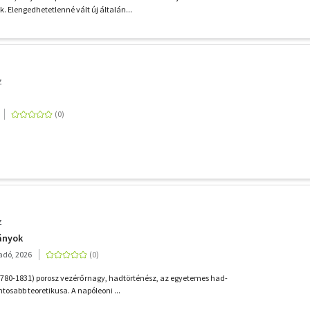
k. Elengedhetetlenné vált új általán...
z
z
ányok
adó, 2026
1780-1831) porosz vezérőrnagy, hadtörténész, az egye­temes had­
osabb teoretikusa. A napóleoni ...