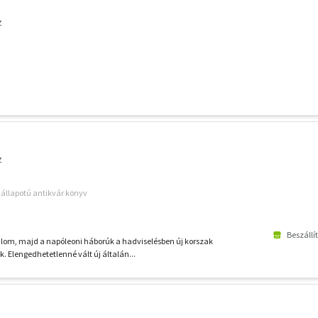
z
z
ó állapotú antikvár könyv
Beszállí
alom, majd a napóleoni háborúk a hadviselésben új korszak
k. Elengedhetetlenné vált új általán...