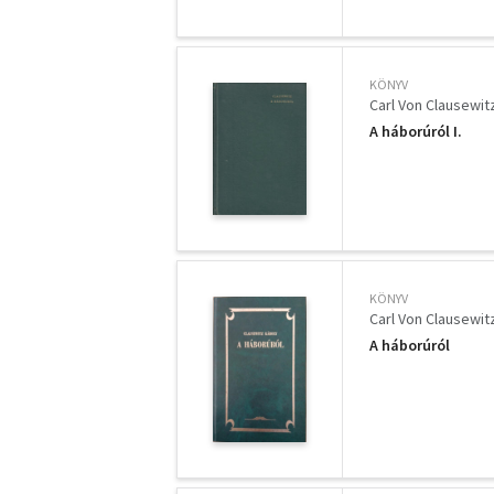
KÖNYV
Carl Von Clausewit
A háborúról I.
KÖNYV
Carl Von Clausewit
A háborúról