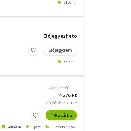
81 pont
Előjegyezhető
Előjegyzem
35 pont
Online ár:
4 276 Ft
Kiadói ár: 4 751 Ft
Kosárba
Raktáron
0 pont
1 - 2 munkanap