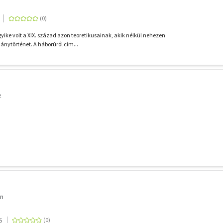
yike volt a XIX. század azon teoretikusainak, akik nélkül nehezen
ánytörténet. A háborúról cím...
z
on
5