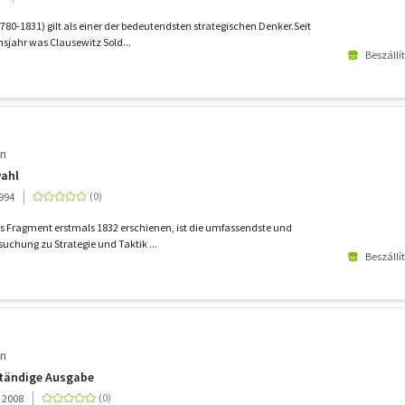
780-1831) gilt als einer der bedeutendsten strategischen Denker.Seit
sjahr was Clausewitz Sold...
Beszállí
on
wahl
1994
s Fragment erstmals 1832 erschienen, ist die umfassendste und
suchung zu Strategie und Taktik ...
Beszállí
on
ständige Ausgabe
 2008