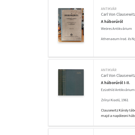
ANTIKVÁR
Carl Von Clausewit
A háborúról
Weöres Antikvárium
Athenaeum Irod. és N
ANTIKVÁR
Carl Von Clausewit
A háborúról I-II.
Ezüsthíd Antikvárium
Zrínyi Kiadó, 1961
Clausewitz Károly táb
majd a napóleoni hábo