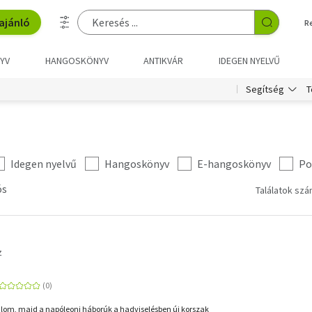
ajánló
R
YV
HANGOSKÖNYV
ANTIKVÁR
IDEGEN NYELVŰ
T
Segítség
Idegen nyelvű
Hangoskönyv
E-hangoskönyv
Po
ós
Találatok szá
z
alom, majd a napóleoni háborúk a hadviselésben új korszak