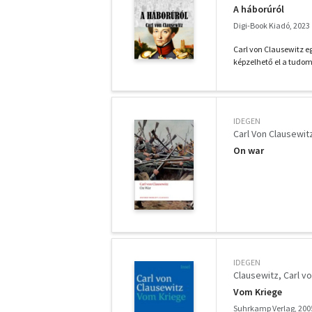
A háborúról
Digi-Book Kiadó, 2023
Carl von Clausewitz eg
képzelhető el a tudom
IDEGEN
Carl Von Clausewit
On war
IDEGEN
Clausewitz, Carl v
Vom Kriege
Suhrkamp Verlag, 200