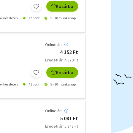
Kosárba
tói készleten
77 pont
5 - 10 munkanap
Online ár:
4 152 Ft
Eredeti ár: 4 370 Ft
Kosárba
tói készleten
41 pont
5 - 10 munkanap
Online ár:
5 081 Ft
Eredeti ár: 5 348 Ft