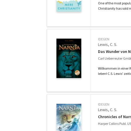
One of the most popula
Christianity has sold mi
IDEGEN
Lewis, C. S.
Das Wunder von Na
Carl Ueberreuter Gmb
Willkommen in einer W
leben! C.S. Lewis' zeit
IDEGEN
Lewis, C. S.
Chronicles of Nar
Harper Collins Publ. U