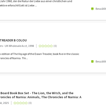
Jahr 1960, der die Natur der Liebe aus einer christlichen und
tive erforscht!Gott ist Liebe ...
Beszállí
TREADER B COLOU
ers - UK Wholesale Acct, 1998
k edition of The Voyage of the Dawn Treader, book five in the classic
onicles of Narnia. Thi...
Beszállí
 Board Book Box Set - The Lion, the Witch, and the
onicles of Narnia: Animals, The Chronicles of Narnia: A
SA, 2025