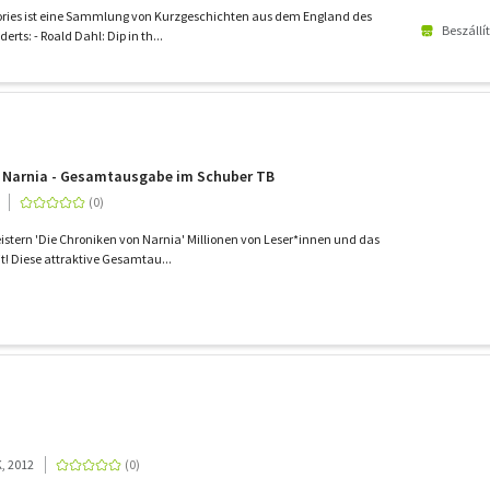
tories ist eine Sammlung von Kurzgeschichten aus dem England des
Beszállí
ts: - Roald Dahl: Dip in th...
n Narnia - Gesamtausgabe im Schuber TB
istern 'Die Chroniken von Narnia' Millionen von Leser*innen und das
! Diese attraktive Gesamtau...
K, 2012