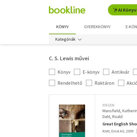
AI Könyv
KÖNYV
GYEREKKÖNYV
E-KÖN
Kategóriák
C. S. Lewis művei
Könyv
E-könyv
Antikvár
Kategória
szűrés
További
Rendelhető
Raktáron
Akci
szűrők
IDEGEN
Mansfield, Katherin
Dahl, Roald
Great English Shor
Klett, Ernst AG, 2009