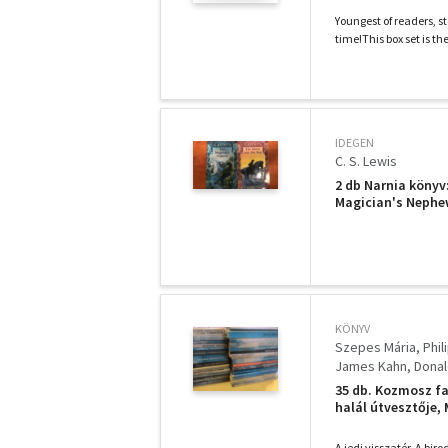
Youngest of readers, st
time!This box set is the
IDEGEN
C. S. Lewis
2 db Narnia könyv
Magician's Nephe
KÖNYV
Szepes Mária
Phil
James Kahn
Donal
Fekete Gyula
Buli
35 db. Kozmosz fa
halál útvesztője,
hangja, Síkföld, 
A fekete gén, Har
A jedi visszatér, A bir