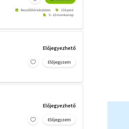
Beszállítói készleten
116 pont
5 - 10 munkanap
Előjegyezhető
Előjegyzem
Előjegyezhető
Előjegyzem