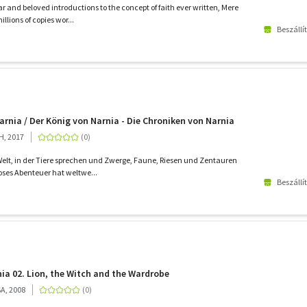
r and beloved introductions to the concept of faith ever written, Mere
llions of copies wor...
Beszállí
rnia / Der König von Narnia - Die Chroniken von Narnia
H, 2017
elt, in der Tiere sprechen und Zwerge, Faune, Riesen und Zentauren
loses Abenteuer hat weltwe...
Beszállí
nia 02. Lion, the Witch and the Wardrobe
SA, 2008