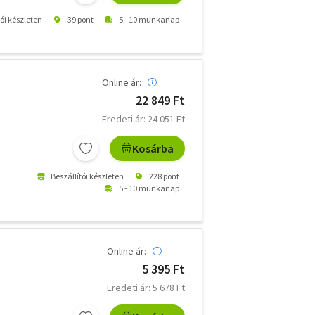
tói készleten
39 pont
5 - 10 munkanap
Online ár:
22 849 Ft
Eredeti ár: 24 051 Ft
Kosárba
Beszállítói készleten
228 pont
5 - 10 munkanap
Online ár:
5 395 Ft
Eredeti ár: 5 678 Ft