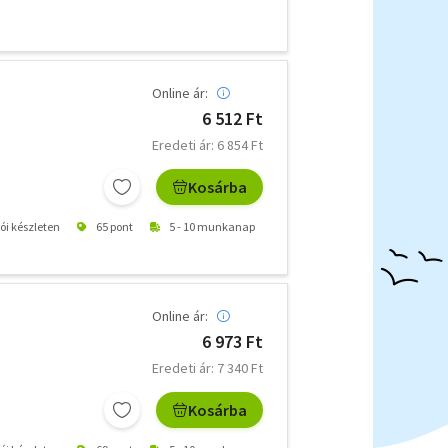
Online ár:
6 512 Ft
Eredeti ár: 6 854 Ft
Kosárba
tói készleten
65 pont
5 - 10 munkanap
Online ár:
6 973 Ft
Eredeti ár: 7 340 Ft
Kosárba