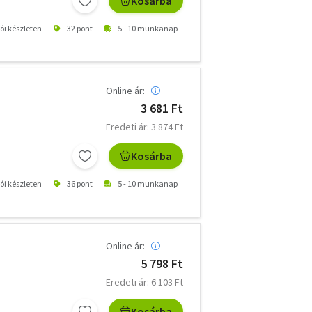
Kosárba
tói készleten
32 pont
5 - 10 munkanap
Online ár:
3 681 Ft
Eredeti ár: 3 874 Ft
Kosárba
tói készleten
36 pont
5 - 10 munkanap
Online ár:
5 798 Ft
Eredeti ár: 6 103 Ft
Kosárba