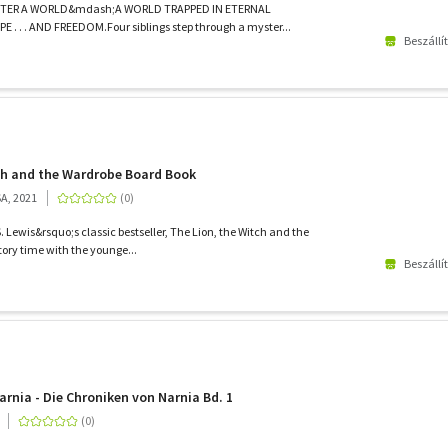
TER A WORLD&mdash;A WORLD TRAPPED IN ETERNAL
. . . AND FREEDOM.Four siblings step through a myster...
Beszállí
ch and the Wardrobe Board Book
SA, 2021
.S. Lewis&rsquo;s classic bestseller, The Lion, the Witch and the
tory time with the younge...
Beszállí
rnia - Die Chroniken von Narnia Bd. 1