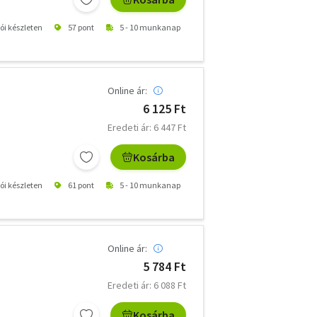
tói készleten
57 pont
5 - 10 munkanap
Online ár:
6 125 Ft
Eredeti ár: 6 447 Ft
Kosárba
tói készleten
61 pont
5 - 10 munkanap
Online ár:
5 784 Ft
Eredeti ár: 6 088 Ft
Kosárba