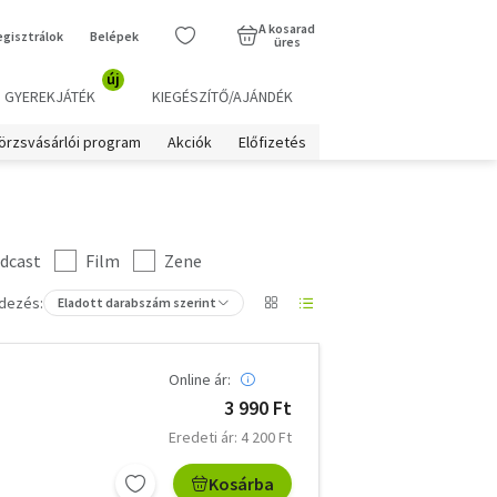
A kosarad
egisztrálok
Belépek
üres
új
GYEREKJÁTÉK
KIEGÉSZÍTŐ/AJÁNDÉK
örzsvásárlói program
Akciók
Előfizetés
dcast
Film
Zene
dezés:
Eladott darabszám szerint
Online ár:
3 990 Ft
Eredeti ár: 4 200 Ft
Kosárba