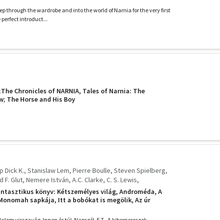
ep through the wardrobe and into the world of Narnia for the very first
 perfect introduct...
:The Chronicles of NARNIA, Tales of Narnia: The
w; The Horse and His Boy
ip Dick K.
Stanislaw Lem
Pierre Boulle
Steven Spielberg
d F. Glut
Nemere István
A.C. Clarke
C. S. Lewis
csov
Dévényi Tibor
ntasztikus könyv: Kétszemélyes világ, Androméda, A
 Monomah sapkája, Itt a bobókat is megölik, Az úr
Kalaqnd a panzióban, A majmok bolygója, A tibeti orgona,
madik típusú találkozások
odalom visszavág, Innen és túl, Napszél, E.T., A kiberneroszok