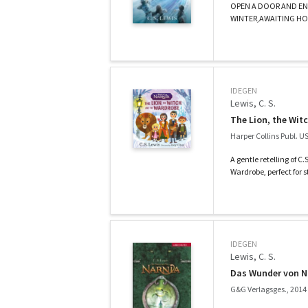
OPEN A DOOR AND EN
WINTER,AWAITING HOPE 
IDEGEN
Lewis, C. S.
The Lion, the Wit
Harper Collins Publ. U
A gentle retelling of C
Wardrobe, perfect for s
IDEGEN
Lewis, C. S.
Das Wunder von Na
G&G Verlagsges., 2014