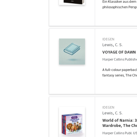
Ein Klassiker aus dem 
philosophischen Perspek
IDEGEN
Lewis, C. S.
VOYAGE OF DAWN 
Harper Collins Publish
A full-colour paperbac
fantasy series, The Chr
IDEGEN
Lewis, C. S.
World of Narnia: 3
Wardrobe, The Chr
Counting Book
Harper Collins Publ. U