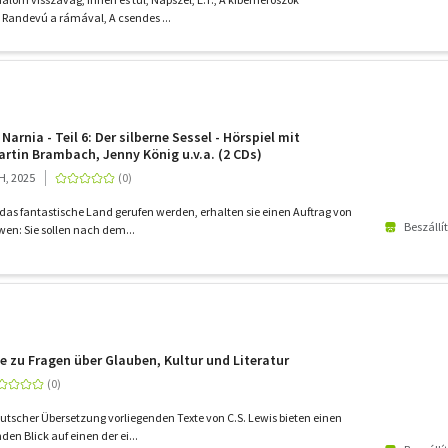
 Randevú a rámával, A csendes ...
Narnia - Teil 6: Der silberne Sessel - Hörspiel mit
artin Brambach, Jenny König u.v.a. (2 CDs)
H, 2025
n das fantastische Land gerufen werden, erhalten sie einen Auftrag von
Beszállí
en: Sie sollen nach dem...
te zu Fragen über Glauben, Kultur und Literatur
eutscher Übersetzung vorliegenden Texte von C.S. Lewis bieten einen
en Blick auf einen der ei...