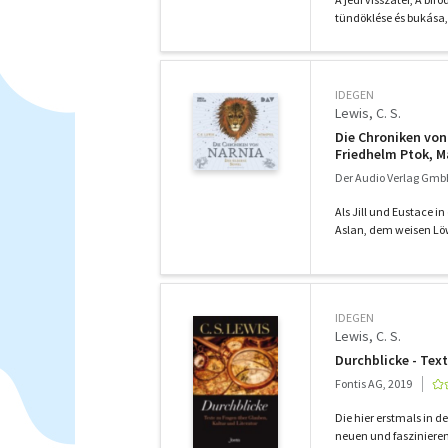
tündöklése és bukása,
IDEGEN
Lewis, C. S.
Die Chroniken von 
Friedhelm Ptok, M
Der Audio Verlag Gmb
Als Jill und Eustace i
Aslan, dem weisen Löw
IDEGEN
Lewis, C. S.
Durchblicke - Tex
Fontis AG, 2019
Die hier erstmals in d
neuen und faszinierend