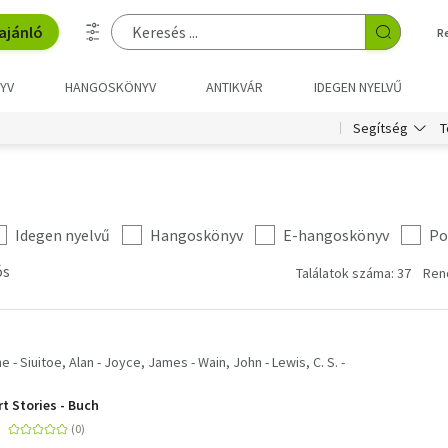
ajánló
R
YV
HANGOSKÖNYV
ANTIKVÁR
IDEGEN NYELVŰ
T
Segítség
Idegen nyelvű
Hangoskönyv
E-hangoskönyv
Po
ós
Találatok száma: 37
Ren
e - Siuitoe, Alan - Joyce, James - Wain, John - Lewis, C. S. -
t Stories - Buch