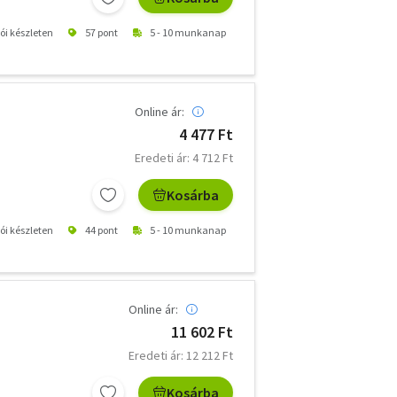
tói készleten
57 pont
5 - 10 munkanap
Online ár:
4 477 Ft
Eredeti ár: 4 712 Ft
Kosárba
tói készleten
44 pont
5 - 10 munkanap
Online ár:
11 602 Ft
Eredeti ár: 12 212 Ft
Kosárba