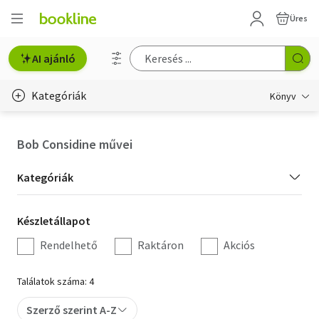
Üres
AI ajánló
Kategóriák
Könyv
Életmód, egészség
Bob Considine művei
Erotika
Kategória
Kategóriák
Gyermek- és ifjúsági
szűrés
Készletállapot
Készletállapot
Hobbi, szabadidő
szűrés
Rendelhető
Raktáron
Akciós
Irodalom
Találatok száma: 4
Művészet
Szerző szerint A-Z
Szakkönyv