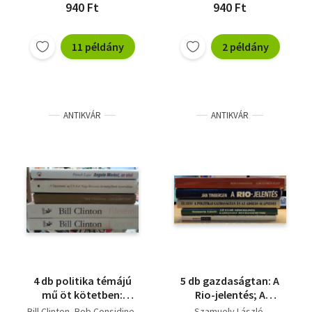
940 Ft
940 Ft
11 példány
2 példány
ANTIKVÁR
ANTIKVÁR
4 db politika témájú
5 db gazdaságtan: A
mű öt kötetben:
Rio-jelentés; A
Életem1-2. (Clinton)+
politikai gazdaságtan
Bill Clinton
Bob Considine
Szamuely László