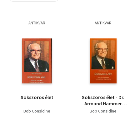
Szótár, nyelvkönyv
ANTIKVÁR
ANTIKVÁR
Tankönyv, segédkönyv
Társadalomtudomány
Természettudomány
Történelem
Vallás
Sokszoros élet
Sokszoros élet - Dr.
Armand Hammer
rendkívüli története
Bob Considine
Bob Considine