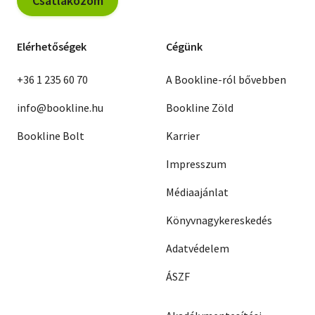
Csatlakozom
Elérhetőségek
Cégünk
+36 1 235 60 70
A Bookline-ról bővebben
info@bookline.hu
Bookline Zöld
Bookline Bolt
Karrier
Impresszum
Médiaajánlat
Könyvnagykereskedés
Adatvédelem
ÁSZF