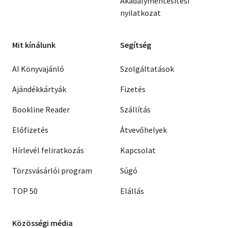
Akadálymentesítési
nyilatkozat
Mit kínálunk
Segítség
AI Könyvajánló
Szolgáltatások
Ajándékkártyák
Fizetés
Bookline Reader
Szállítás
Előfizetés
Átvevőhelyek
Hírlevél feliratkozás
Kapcsolat
Törzsvásárlói program
Súgó
TOP 50
Elállás
Közösségi média