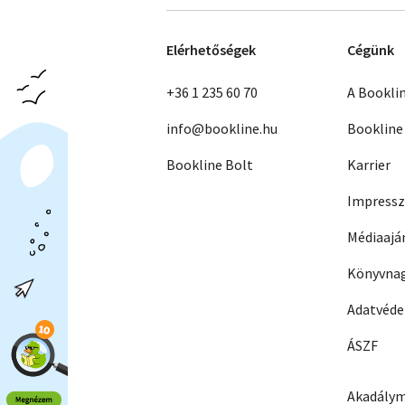
Elérhetőségek
Cégünk
+36 1 235 60 70
A Bookli
info@bookline.hu
Bookline
Bookline Bolt
Karrier
Impress
Médiaajá
Könyvnag
Adatvéd
ÁSZF
Akadálym