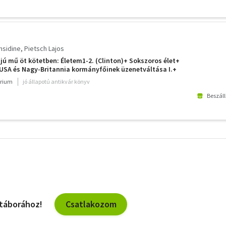
nsidine
Pietsch Lajos
ájú mű öt kötetben: Életem1-2. (Clinton)+ Sokszoros élet+
 USA és Nagy-Britannia kormányfőinek üzenetváltása I.+
első
rium
jó állapotú antikvár könyv
Beszáll
További
szűrők
Csatlakozom
 táborához!