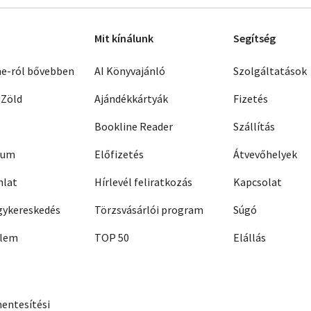
Mit kínálunk
Segítség
ne-ról bővebben
AI Könyvajánló
Szolgáltatások
 Zöld
Ajándékkártyák
Fizetés
Bookline Reader
Szállítás
zum
Előfizetés
Átvevőhelyek
nlat
Hírlevél feliratkozás
Kapcsolat
ykereskedés
Törzsvásárlói program
Súgó
elem
TOP 50
Elállás
entesítési