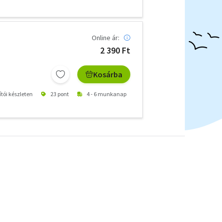
Online ár:
2 390 Ft
Kosárba
ítói készleten
23 pont
4 - 6 munkanap