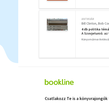
ANTIKVÁR
Bill Clinton
Bob Co
4 db politika tém
A Szovjetunió. az
Angela Merkel, az 
Könyvmámor Antikvá
Csatlakozz Te is a könyvrajongók