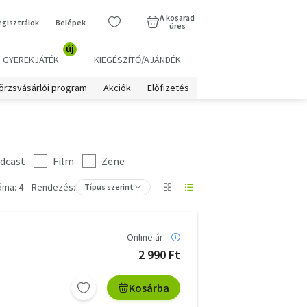
A kosarad
egisztrálok
Belépek
üres
új
GYEREKJÁTÉK
KIEGÉSZÍTŐ/AJÁNDÉK
örzsvásárlói program
Akciók
Előfizetés
dcast
Film
Zene
áma: 4
Rendezés:
Típus szerint
Online ár:
2 990 Ft
Kosárba