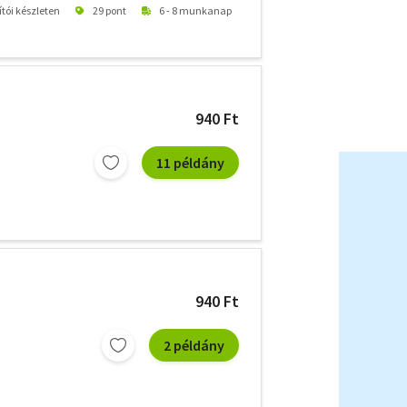
ítói készleten
29 pont
6 - 8 munkanap
940 Ft
11 példány
940 Ft
2 példány