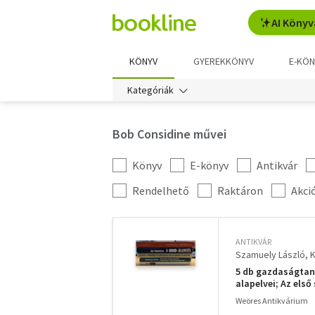
AI Könyv
KÖNYV
GYEREKKÖNYV
E-KÖN
Kategóriák
Bob Considine művei
Könyv
E-könyv
Antikvár
Kategória
szűrés
További
Rendelhető
Raktáron
Akci
szűrők
ANTIKVÁR
Szamuely László
K
5 db gazdaságtan:
alapelvei; Az els
röpirat a gazdas
Weöres Antikvárium
rendkívüli történe