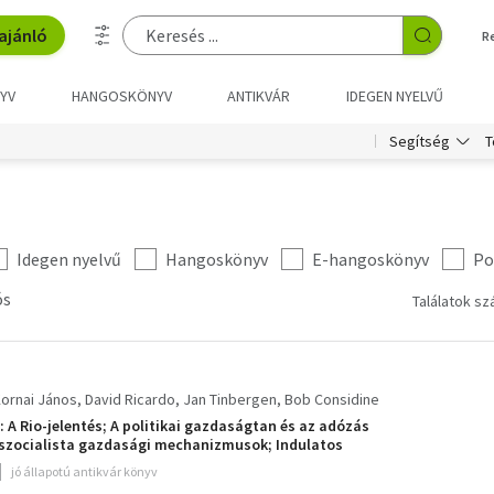
ajánló
R
YV
HANGOSKÖNYV
ANTIKVÁR
IDEGEN NYELVŰ
T
Segítség
Idegen nyelvű
Hangoskönyv
E-hangoskönyv
Po
ós
Találatok sz
ornai János
David Ricardo
Jan Tinbergen
Bob Considine
 A Rio-jelentés; A politikai gazdaságtan és az adózás
ő szocialista gazdasági mechanizmusok; Indulatos
ági átmenet ügyében; Sokszoros élet: Armand Hammer
jó állapotú antikvár könyv
te