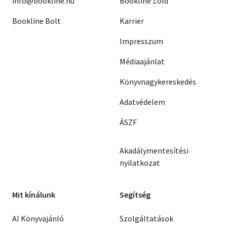
info@bookline.hu
Bookline Zöld
Bookline Bolt
Karrier
Impresszum
Médiaajánlat
Könyvnagykereskedés
Adatvédelem
ÁSZF
Akadálymentesítési
nyilatkozat
Mit kínálunk
Segítség
AI Könyvajánló
Szolgáltatások