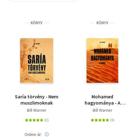
Szótár, nyelvkönyv
KÖNYV
KÖNYV
Tankönyv, segédkönyv
Társadalomtudomány
Természettudomány
Történelem
Vallás
Saría törvény - Nem
Mohamed
muszlimoknak
hagyománya - A
hadísz
Bill Warner
Bill Warner
Online ár: