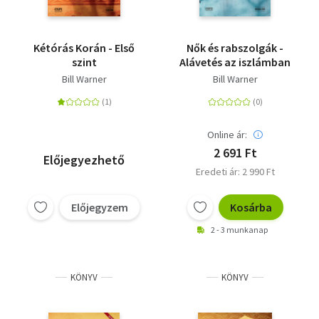
Kétórás Korán - Első
Nők és rabszolgák -
szint
Alávetés az iszlámban
Bill Warner
Bill Warner
Online ár:
2 691 Ft
Előjegyezhető
Eredeti ár: 2 990 Ft
Előjegyzem
Kosárba
2 - 3 munkanap
KÖNYV
KÖNYV