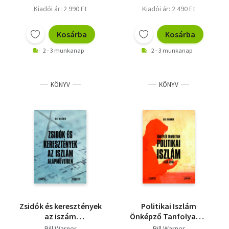
Kiadói ár: 2 990 Ft
Kiadói ár: 2 490 Ft
Kosárba
Kosárba
2 - 3 munkanap
2 - 3 munkanap
KÖNYV
KÖNYV
Zsidók és keresztények
Politikai Iszlám
az iszám
Önképző Tanfolyam -
alapműveiben -
Első szint
Bill Warner
Bill Warner