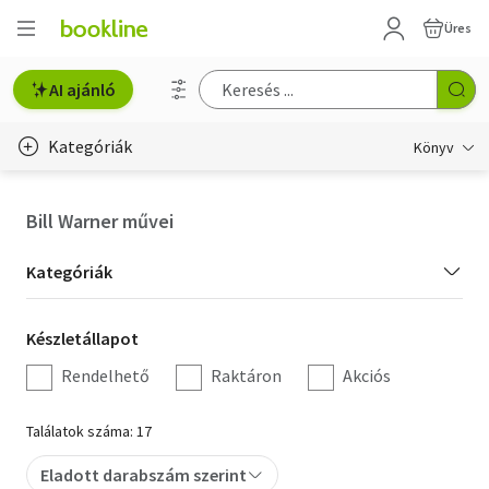
Üres
AI ajánló
Kategóriák
Könyv
Életmód, egészség
Bill Warner művei
Erotika
Kategória
Kategóriák
Gyermek- és ifjúsági
szűrés
Készletállapot
Készletállapot
Hobbi, szabadidő
szűrés
Rendelhető
Raktáron
Akciós
Irodalom
Találatok száma: 17
Művészet
Eladott darabszám szerint
Szakkönyv