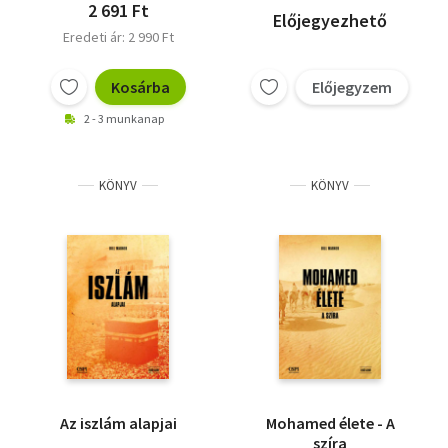
2 691 Ft
Előjegyezhető
Eredeti ár: 2 990 Ft
Kosárba
Előjegyzem
2 - 3 munkanap
KÖNYV
KÖNYV
Az iszlám alapjai
Mohamed élete - A
szíra