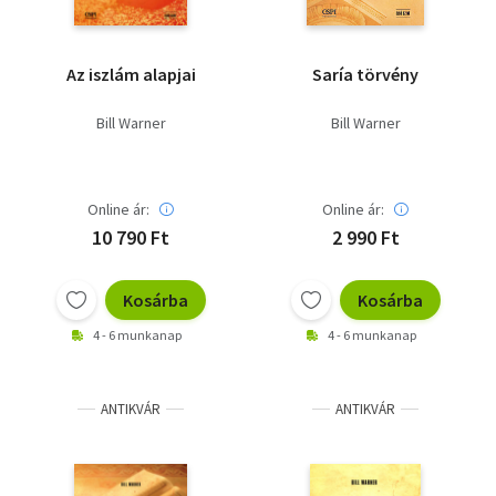
Az iszlám alapjai
Saría törvény
Bill Warner
Bill Warner
Online ár:
Online ár:
10 790 Ft
2 990 Ft
Kosárba
Kosárba
4 - 6 munkanap
4 - 6 munkanap
ANTIKVÁR
ANTIKVÁR