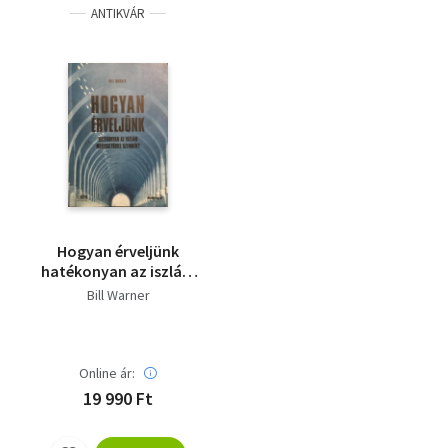
ANTIKVÁR
Hogyan érveljünk
hatékonyan az iszlám
mentegetőivel
Bill Warner
szemben?
Online ár:
19 990 Ft