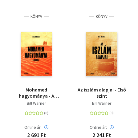
KÖNYV
KÖNYV
Mohamed
Az iszlám alapjai - Első
hagyománya - A
szint
hadísz - Első szint
Bill Warner
Bill Warner
Online ár:
Online ár:
2 691 Ft
2 241 Ft