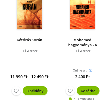
Kétórás Korán
Mohamed
hagyománya - A
hadísz - Első szint
Bill Warner
Bill Warner
Online ár:
11 990 Ft - 12 490 Ft
2 400 Ft
3 példány
Kosárba
4 - 6 munkanap