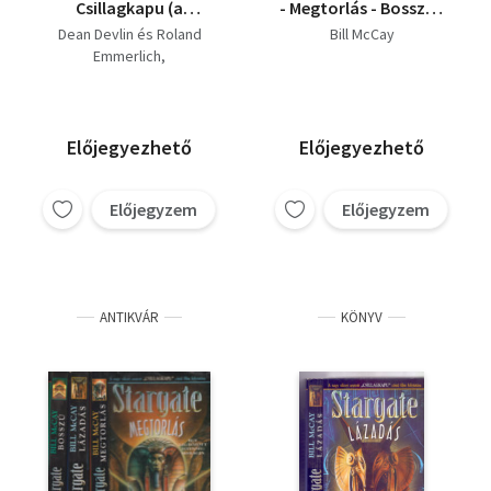
Csillagkapu (a
- Megtorlás - Bosszú -
mozifilm) + Lázadás +
Kirajzás)
Dean Devlin és Roland
Bill McCay
Megtorlás + Bosszú +
Emmerlich
Kirajzás
Bill McCay
Előjegyezhető
Előjegyezhető
Előjegyzem
Előjegyzem
ANTIKVÁR
KÖNYV