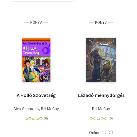
Szótár, nyelvkönyv
KÖNYV
KÖNYV
Tankönyv, segédkönyv
Társadalomtudomány
Természettudomány
Történelem
Vallás
A Holló Szövetség
Lázadó mennydörgés
Alex Simmons
Bill McCay
Bill McCay
Online ár: