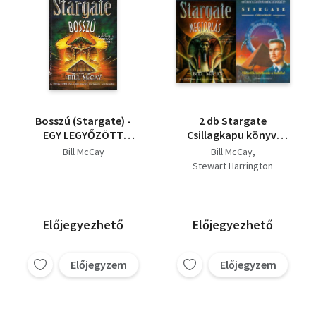
Bosszú (Stargate) -
2 db Stargate
EGY LEGYŐZÖTT
Csillagkapu könyv:
ISTENSÉG HARAGJA
Stargate - Megtorlás +
Bill McCay
Bill McCay
Stargate - Második
Stewart Harrington
találkozás a halállal
Előjegyezhető
Előjegyezhető
Előjegyzem
Előjegyzem