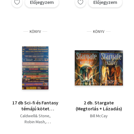
Előjegyzem
Előjegyzem
KÖNYV
KÖNYV
17 db Sci-fi és Fantasy
2 db. Stargate
témájú kötet
(Megtorlás + Lázadás)
vegyesen: Zzz-
Caldwell& Stone
Bill McCay
űrzavar,
Robin Mash
Árnyéktalanok,
La Salle,Julien-Stone,
Rennadant, A káosz
Jeffrey