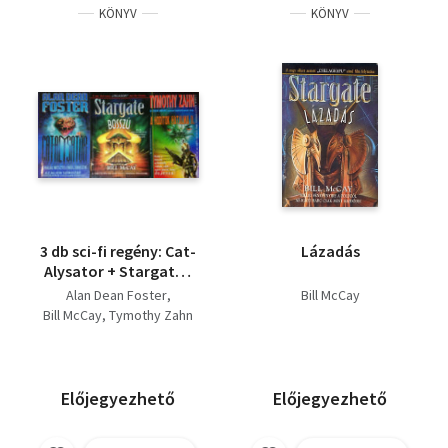
KÖNYV
KÖNYV
3 db sci-fi regény: Cat-
Lázadás
Alysator + Stargate -
Bosszú + A hódítók
Alan Dean Foster
Bill McCay
hatalma II.
Bill McCay
Tymothy Zahn
Előjegyezhető
Előjegyezhető