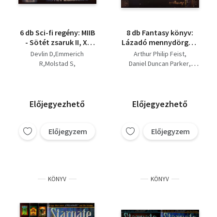
6 db Sci-fi regény: MIIB
8 db Fantasy könyv:
- Sötét zsaruk II, X-
Lázadó mennydörgés,
Akták: Az áldozat,
A kőbe zárt kard,
Devlin D,Emmerich
Arthur Philip Feist
Csendzóna, Az utolsó
Tomboló vihar,
R,Molstad S
Daniel Duncan Parker
fejvadász, Stargate -
Kristályököl, A fény
Kevin J. Anderson
Mash Robin
Bosszú, Amber
bajnokai, Aranyliliom,
Esther M. Friesner
Martin Clark Ashton
hercegei
A fekete lovag, Árnyak
Bill McCay
Silver Scott
Poul Anderson
Bill McCay
prófétája
G. P. Taylor
Előjegyezhető
Előjegyezhető
Előjegyzem
Előjegyzem
KÖNYV
KÖNYV