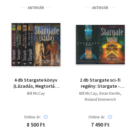
ANTIKVÁR
ANTIKVÁR
4 db Stargate könyv
2 db Stargate sci-fi
(Lázadás, Megtorlás,
regény: Stargate -
Bosszú, Kirajzás)
Csillagkapu + Stargate
Bill McCay
Bill McCay
Dean Devlin
- Bosszú
Roland Emmerich
Online ár:
Online ár:
8 500 Ft
7 490 Ft