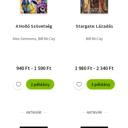
A Holló Szövetség
Stargate: Lázadás
Alex Simmons
Bill McCay
Bill McCay
940 Ft - 1 590 Ft
1 980 Ft - 2 340 Ft
2 példány
3 példány
ANTIKVÁR
ANTIKVÁR