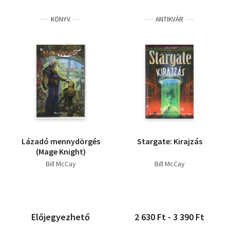
KÖNYV
ANTIKVÁR
Lázadó mennydörgés
Stargate: Kirajzás
(Mage Knight)
Bill McCay
Bill McCay
Előjegyezhető
2 630 Ft - 3 390 Ft