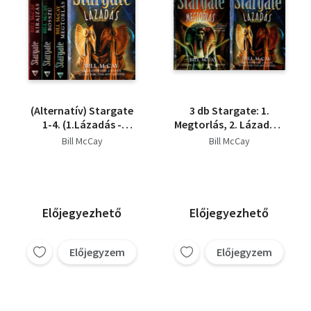
(Alternatív) Stargate
3 db Stargate: 1.
1-4. (1.Lázadás -
Megtorlás, 2. Lázadás,
2.Megtorlás - 3.Bosszú
3.Bosszú
Bill McCay
Bill McCay
- 4.Kirajzás)
Előjegyezhető
Előjegyezhető
Előjegyzem
Előjegyzem