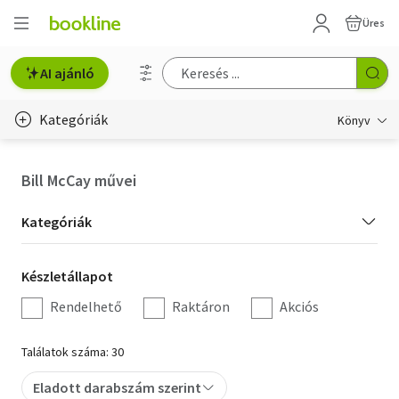
Üres
AI ajánló
Kategóriák
Könyv
Életmód, egészség
Bill McCay művei
Erotika
Kategória
Kategóriák
Gyermek- és ifjúsági
szűrés
Készletállapot
Készletállapot
Hobbi, szabadidő
szűrés
Rendelhető
Raktáron
Akciós
Irodalom
Találatok száma: 30
Művészet
Eladott darabszám szerint
Szakkönyv