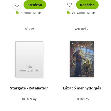
Kosárba
Kosárba
4 - 6 munkanap
10 - 12 munkanap
KÖNYV
ANTIKVÁR
Stargate - Retaliation
Lázadó mennydörgés
Bill McCay
Bill McCay