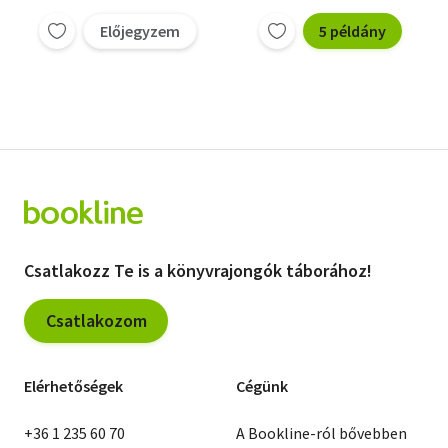
Előjegyzem
5 példány
Csatlakozz Te is a könyvrajongók táborához!
Csatlakozom
Elérhetőségek
Cégünk
+36 1 235 60 70
A Bookline-ról bővebben