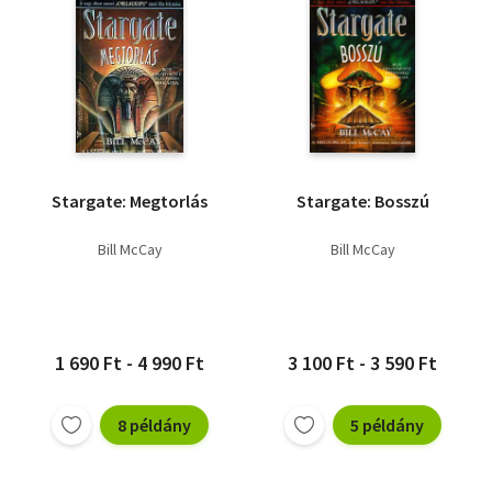
Stargate: Megtorlás
Stargate: Bosszú
Bill McCay
Bill McCay
1 690 Ft - 4 990 Ft
3 100 Ft - 3 590 Ft
8 példány
5 példány