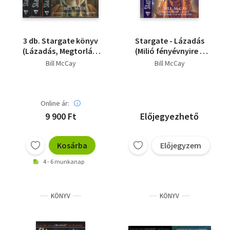
3 db. Stargate könyv
Stargate - Lázadás
(Lázadás, Megtorlás,
(Milió fényévnyire a
Bosszú,)
Földtől az igazi harc
Bill McCay
Bill McCay
csak most kezdődik)
Online ár:
9 900 Ft
Előjegyezhető
Kosárba
Előjegyzem
4 - 6 munkanap
KÖNYV
KÖNYV