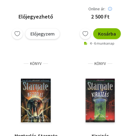
Online ár:
Előjegyezhető
2 500 Ft
Előjegyzem
Kosárba
4 - 6 munkanap
KÖNYV
KÖNYV
Megtorlás-Stargate
Kirajzás