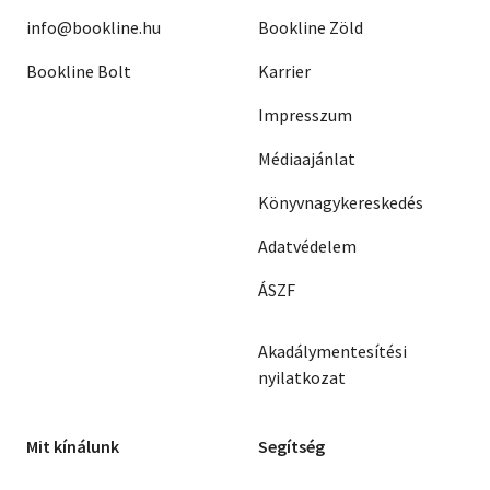
info@bookline.hu
Bookline Zöld
Bookline Bolt
Karrier
Impresszum
Médiaajánlat
Könyvnagykereskedés
Adatvédelem
ÁSZF
Akadálymentesítési
nyilatkozat
Mit kínálunk
Segítség