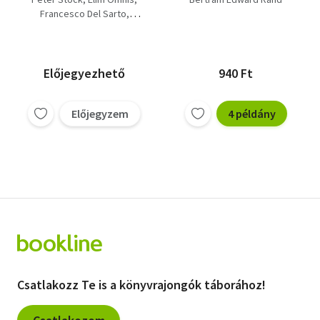
hiéna / Skorpiók
Francesco Del Sarto
fogságában / A
Lewis Warry
túlvilági szajha / A
Bertram Edward Rand
mészáros / Az ölés
Gregory McIvor
öröme / Haláljárat a
Előjegyezhető
940 Ft
semmibe
Előjegyzem
4 példány
Csatlakozz Te is a könyvrajongók táborához!