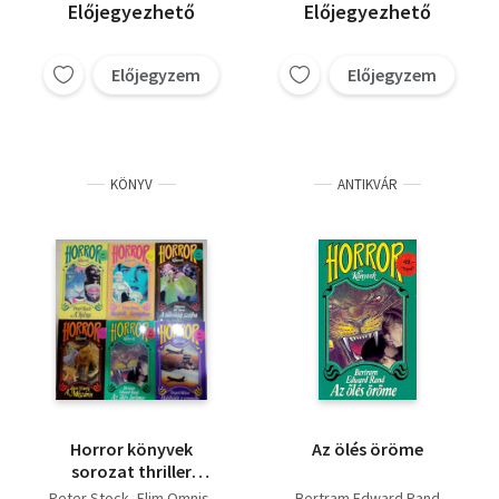
öröme / Haláljárat a
Linda Taylor
Előjegyezhető
Előjegyezhető
semmibe /
Élveboncolás
Előjegyzem
Előjegyzem
KÖNYV
ANTIKVÁR
Horror könyvek
Az ölés öröme
sorozat thriller
könyvcsomag (6db) A
Peter Stock
Elim Omnis
Bertram Edward Rand