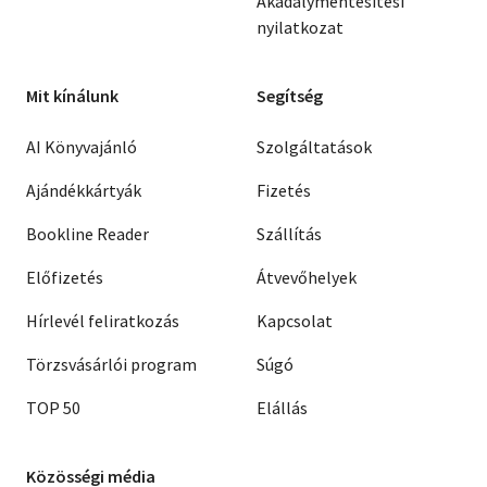
Akadálymentesítési
nyilatkozat
Mit kínálunk
Segítség
AI Könyvajánló
Szolgáltatások
Ajándékkártyák
Fizetés
Bookline Reader
Szállítás
Előfizetés
Átvevőhelyek
Hírlevél feliratkozás
Kapcsolat
Törzsvásárlói program
Súgó
TOP 50
Elállás
Közösségi média