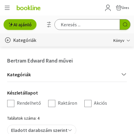
Üres
AI ajánló
Kategóriák
Könyv
Életmód, egészség
Bertram Edward Rand művei
Erotika
Kategória
Kategóriák
Gyermek- és ifjúsági
szűrés
Készletállapot
Készletállapot
Hobbi, szabadidő
szűrés
Rendelhető
Raktáron
Akciós
Irodalom
Találatok száma: 4
Művészet
Eladott darabszám szerint
Szakkönyv