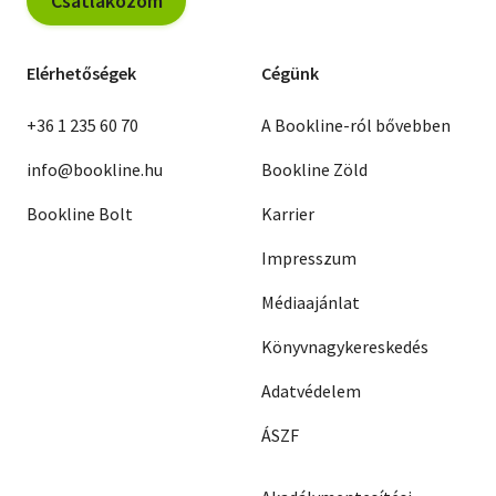
Csatlakozom
Elérhetőségek
Cégünk
+36 1 235 60 70
A Bookline-ról bővebben
info@bookline.hu
Bookline Zöld
Bookline Bolt
Karrier
Impresszum
Médiaajánlat
Könyvnagykereskedés
Adatvédelem
ÁSZF