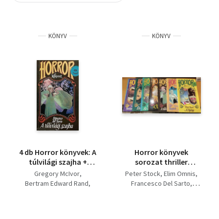
Szótár, nyelvkönyv
KÖNYV
KÖNYV
Tankönyv, segédkönyv
Társadalomtudomány
Természettudomány
Történelem
Vallás
4 db Horror könyvek: A
Horror könyvek
túlvilági szajha +
sorozat thriller
Élveboncolás + Az ölés
könyvcsomag (7db) A
Gregory McIvor
Peter Stock
Elim Omnis
öröme + Haláljárat a
hiéna / Skorpiók
Bertram Edward Rand
Francesco Del Sarto
semmibe
fogságában / A
Linda Taylor
Lewis Warry
túlvilági szajha / A
Francesco Del Sarto
Bertram Edward Rand
mészáros / Az ölés
Gregory McIvor