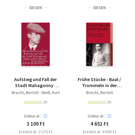
IDEGEN
IDEGEN
Aufstieg und Fall der
Frühe Stücke - Baal /
Stadt Mahagonny -
Trommeln in der
Oper in drei Akten.
Nacht / Im Dickicht der
Brecht, Bertolt - Weill, Kurt
Brecht, Bertolt
Musik von Kurt Weill.
Städte
Text von Bertolt
Brecht. Textausgabe
Online ár:
Online ár:
3 109 Ft
4 651 Ft
Eredeti ár: 3 272 Ft
Eredeti ár: 4 895 Ft