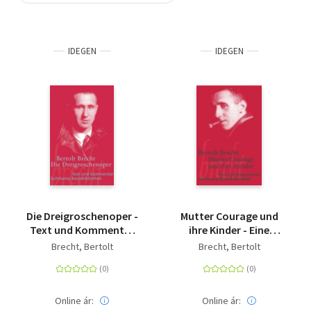
Szótár, nyelvkönyv
IDEGEN
IDEGEN
Tankönyv, segédkönyv
Társadalomtudomány
Természettudomány
Történelem
Vallás
Die Dreigroschenoper -
Mutter Courage und
Text und Kommentar
ihre Kinder - Eine
(Der Erstdruck 1928)
Chronik aus dem
Brecht, Bertolt
Brecht, Bertolt
Dreißigjährigen Krieg.
Text und Kommentar
Online ár:
Online ár: