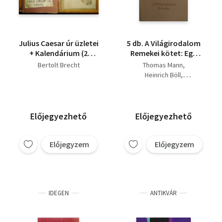
Julius Caesar úr üzletei
5 db. A Világirodalom
+ Kalendárium (2
Remekei kötet: Egy
kötet)
szélhámos vallomásai
Bertolt Brecht
Thomas Mann
- Úr és kutya - Korai
Heinrich Böll
évek kenyere - A
Bertolt Brecht
háromgarasos regény
Ilja Ehrenburg
- Párizs bukása
Előjegyezhető
Előjegyezhető
Előjegyzem
Előjegyzem
IDEGEN
ANTIKVÁR