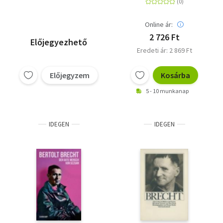
Online ár:
2 726 Ft
Előjegyezhető
Eredeti ár: 2 869 Ft
Előjegyzem
Kosárba
5 - 10 munkanap
IDEGEN
IDEGEN