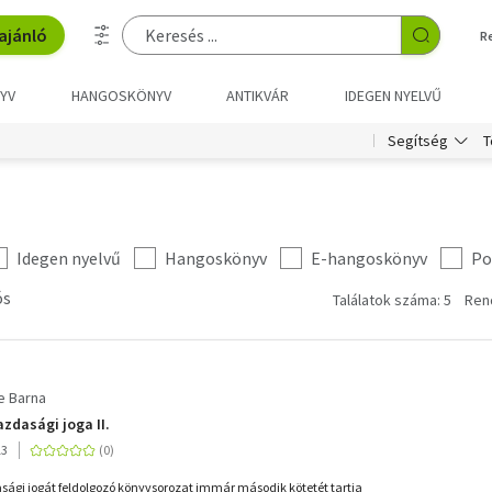
ajánló
R
YV
HANGOSKÖNYV
ANTIKVÁR
IDEGEN NYELVŰ
T
Segítség
Idegen nyelvű
Hangoskönyv
E-hangoskönyv
Po
ós
Találatok száma: 5
Ren
e Barna
zdasági joga II.
13
sági jogát feldolgozó könyvsorozat immár második kötetét tartja