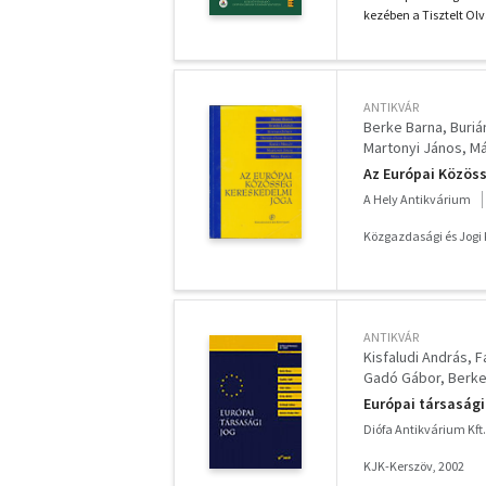
kezében a Tisztelt Olv
ANTIKVÁR
Berke Barna
Buriá
Martonyi János
Má
Az Európai Közöss
A Hely Antikvárium
Közgazdasági és Jogi
ANTIKVÁR
Kisfaludi András
F
Gadó Gábor
Berke
Európai társasági
Diófa Antikvárium Kft.
KJK-Kerszöv, 2002