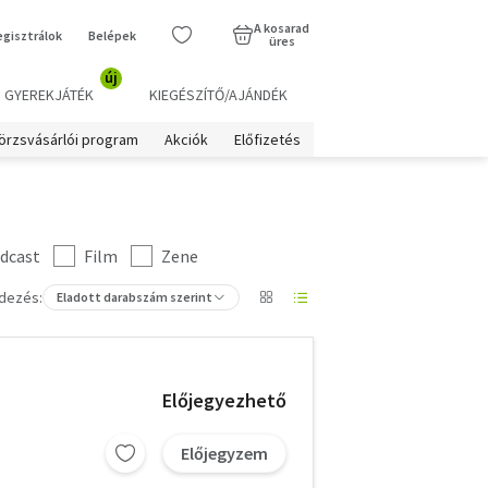
A kosarad
egisztrálok
Belépek
üres
új
GYEREKJÁTÉK
KIEGÉSZÍTŐ/AJÁNDÉK
örzsvásárlói program
Akciók
Előfizetés
dcast
Film
Zene
dezés:
Eladott darabszám szerint
Előjegyezhető
Előjegyzem