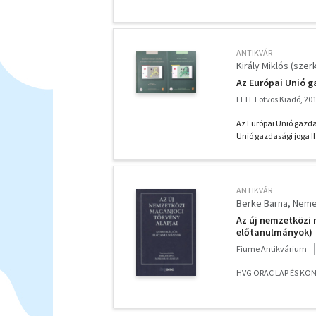
ANTIKVÁR
Király Miklós (szerk
Az Európai Unió ga
ELTE Eötvös Kiadó, 20
Az Európai Unió gazdas
Unió gazdasági joga II.
ANTIKVÁR
Berke Barna
Neme
Az új nemzetközi 
előtanulmányok)
Fiume Antikvárium
HVG ORAC LAP ÉS KÖN