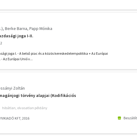
.)
Berke Barna
Papp Mónika
zdasági joga I-II.
12
ági joga I. - A belső piac és a közös kereskedelempolitika + Az Európai
 - Az Európai Unió v...
ssányi Zoltán
magánjogi törvény alapjai (Kodifikációs
hibátlan, olvasatlan példány
Beszállí
YVKIADÓ KFT, 2016