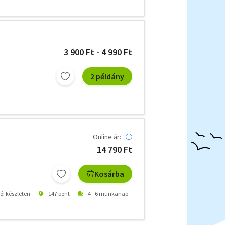
3 900 Ft - 4 990 Ft
2 példány
Online ár:
14 790 Ft
Kosárba
tói készleten
147 pont
4 - 6 munkanap