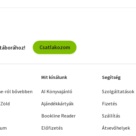
További
szűrők
Csatlakozom
 táborához!
Mit kínálunk
Segítség
ne-ról bővebben
AI Könyvajánló
Szolgáltatások
 Zöld
Ajándékkártyák
Fizetés
Bookline Reader
Szállítás
zum
Előfizetés
Átvevőhelyek