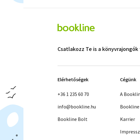
Csatlakozz Te is a könyvrajongók
Elérhetőségek
Cégünk
+36 1 235 60 70
A Bookli
info@bookline.hu
Bookline
Bookline Bolt
Karrier
Impress