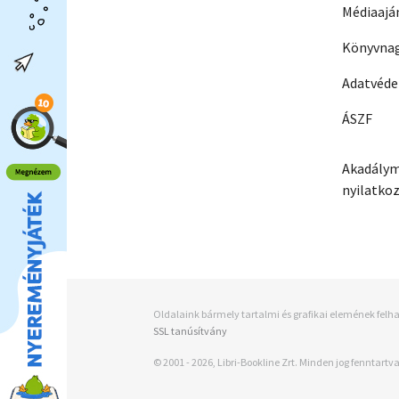
Médiaajá
Könyvnag
Adatvéd
ÁSZF
Akadálym
nyilatko
Oldalaink bármely tartalmi és grafikai elemének felha
SSL tanúsítvány
© 2001 - 2026, Libri-Bookline Zrt. Minden jog fenntartva