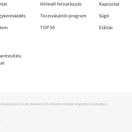
nlat
Hírlevél feliratkozás
Kapcsolat
ykereskedés
Törzsvásárlói program
Súgó
elem
TOP 50
Elállás
entesítési
zat
sználásához a Libri-Bookline Zrt. előzetes írásbeli engedélye szükséges.
.