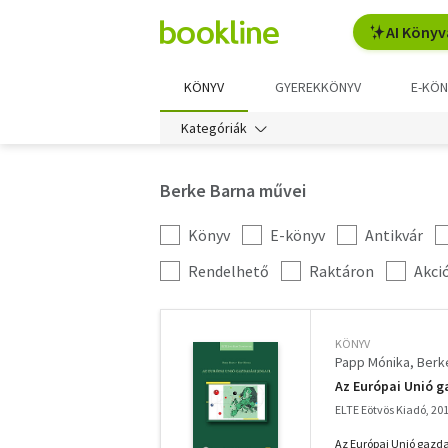
AI Könyv
KÖNYV
GYEREKKÖNYV
E-KÖN
Kategóriák
Berke Barna művei
Könyv
E-könyv
Antikvár
Kategória
szűrés
További
Rendelhető
Raktáron
Akci
szűrők
KÖNYV
Papp Mónika
Berk
Az Európai Unió ga
ELTE Eötvös Kiadó, 20
Az Európai Unió gazda