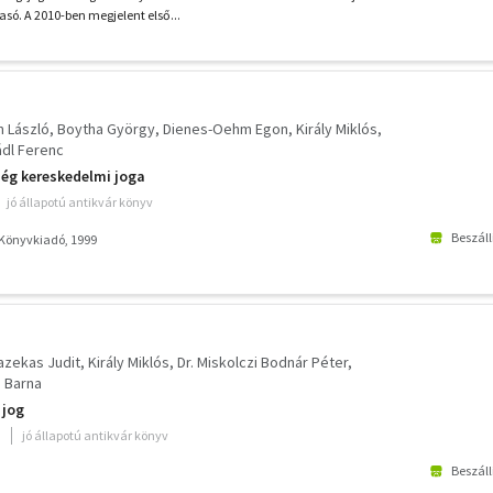
asó. A 2010-ben megjelent első...
n László
Boytha György
Dienes-Oehm Egon
Király Miklós
dl Ferenc
ég kereskedelmi joga
jó állapotú antikvár könyv
Beszáll
 Könyvkiadó, 1999
azekas Judit
Király Miklós
Dr. Miskolczi Bodnár Péter
 Barna
 jog
jó állapotú antikvár könyv
Beszáll