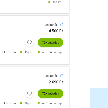
45 pont
Online ár:
4 500 Ft
Kosárba
ítói készleten
45 pont
4 - 6 munkanap
Online ár:
2 690 Ft
Kosárba
ítói készleten
26 pont
4 - 6 munkanap