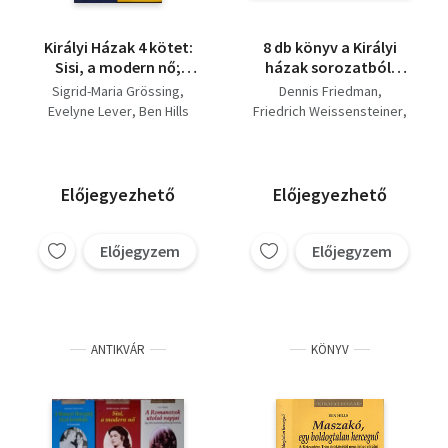
Királyi Házak 4 kötet:
8 db könyv a Királyi
Sisi, a modern nő;
házak sorozatból:
Madame de
Királyok ​és kurtizánok
Sigrid-Maria Grössing
Dennis Friedman
Pompadour;
- Az angol uralkodók
Evelyne Lever
Ben Hills
Friedrich Weissensteiner
Kleopátra; Maszakó,
ágyasai + Nők ​a
Gyles Brandreth
egy boldogtalan
Habsburgok trónján -
Thomas Veszelits
hercegnő
Osztrák császárnék
Ben Hills
Jean Sévillia
1804 -1918 + Károly ​és
Helga Thoma
Alain Decaux
Előjegyezhető
Előjegyezhető
Kamilla - Egy szerelem
története + A ​Monacói
Hercegség frivol
Előjegyzem
Előjegyzem
krónikája - A Grimaldik
+
ANTIKVÁR
KÖNYV