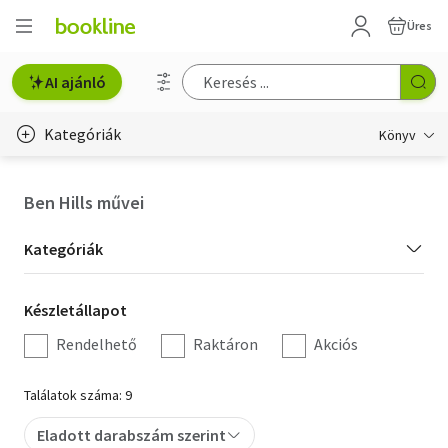
Üres
AI ajánló
Kategóriák
Könyv
Életmód, egészség
Ben Hills művei
Erotika
Kategória
Kategóriák
Gyermek- és ifjúsági
szűrés
Készletállapot
Készletállapot
Hobbi, szabadidő
szűrés
Rendelhető
Raktáron
Akciós
Irodalom
Találatok száma: 9
Művészet
Eladott darabszám szerint
Szakkönyv