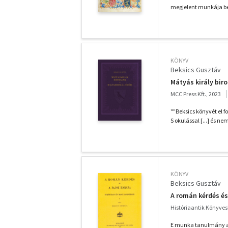
megjelent munkája be
KÖNYV
Beksics Gusztáv
Mátyás király bir
MCC Press Kft., 2023
""Beksics könyvét el 
S okulással [...] és nem
KÖNYV
Beksics Gusztáv
A román kérdés é
Históriaantik Könyves
E munka tanulmány a 