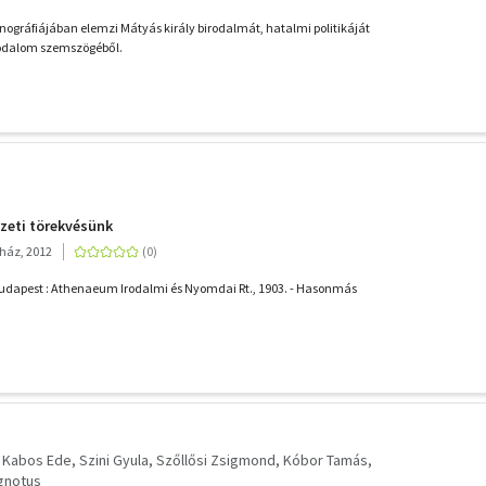
ográfiájában elemzi Mátyás király birodalmát, hatalmi politikáját
rodalom szemszögéből.
zeti törekvésünk
ház, 2012
 Budapest : Athenaeum Irodalmi és Nyomdai Rt., 1903. - Hasonmás
Kabos Ede
Szini Gyula
Szőllősi Zsigmond
Kóbor Tamás
gnotus