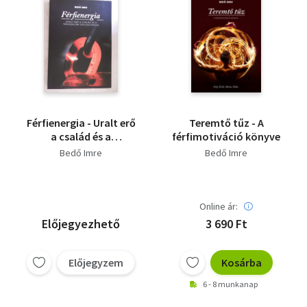
Férfienergia - Uralt erő
Teremtő tűz - A
a család és a
férfimotiváció könyve
társadalom
Bedő Imre
Bedő Imre
szolgálatában
Online ár:
Előjegyezhető
3 690 Ft
Előjegyzem
Kosárba
6 - 8 munkanap