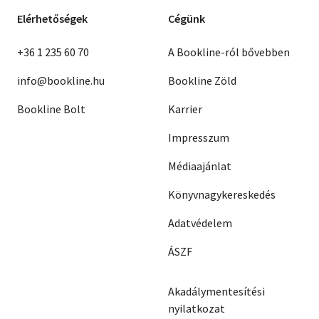
Elérhetőségek
Cégünk
+36 1 235 60 70
A Bookline-ról bővebben
info@bookline.hu
Bookline Zöld
Bookline Bolt
Karrier
Impresszum
Médiaajánlat
Könyvnagykereskedés
Adatvédelem
ÁSZF
Akadálymentesítési
nyilatkozat