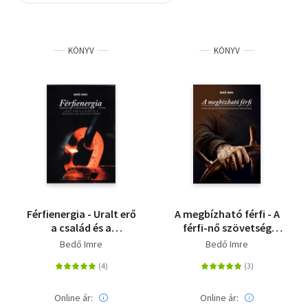
Szótár, nyelvkönyv
KÖNYV
KÖNYV
Tankönyv, segédkönyv
Társadalomtudomány
Természettudomány
Történelem
Vallás
Férfienergia - Uralt erő
A megbízható férfi - A
a család és a
férfi-nő szövetség
társadalom
megalapozása és
Bedő Imre
Bedő Imre
szolgálatában
megtartása
Online ár:
Online ár: