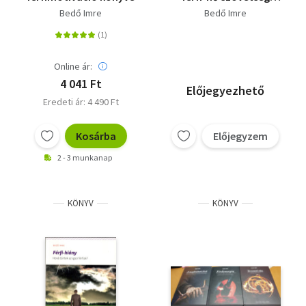
megalapozása és
Bedő Imre
Bedő Imre
megtartása) (dedikált)
Online ár:
4 041 Ft
Előjegyezhető
Eredeti ár: 4 490 Ft
Kosárba
Előjegyzem
2 - 3 munkanap
KÖNYV
KÖNYV