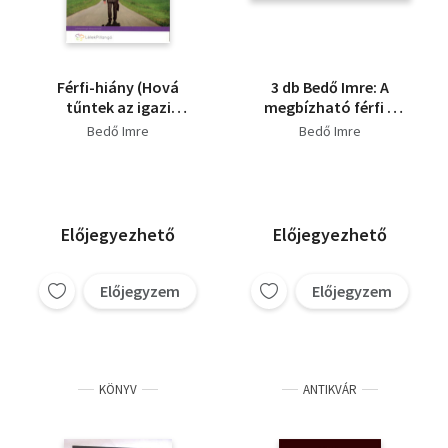
Férfi-hiány (Hová
3 db Bedő Imre: A
tűntek az igazi
megbízható férfi +
férfiak?)
Férfienergia + Teremtő
Bedő Imre
Bedő Imre
tűz
Előjegyezhető
Előjegyezhető
Előjegyzem
Előjegyzem
KÖNYV
ANTIKVÁR