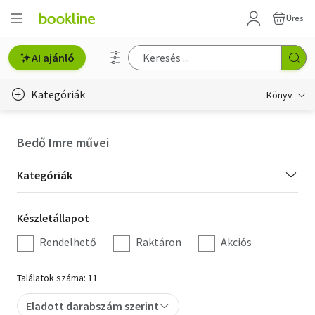
Üres
AI ajánló
Kategóriák
Könyv
Életmód, egészség
Bedő Imre művei
Erotika
Kategória
Kategóriák
Gyermek- és ifjúsági
szűrés
Készletállapot
Készletállapot
Hobbi, szabadidő
szűrés
Rendelhető
Raktáron
Akciós
Irodalom
Találatok száma: 11
Művészet
Eladott darabszám szerint
Szakkönyv