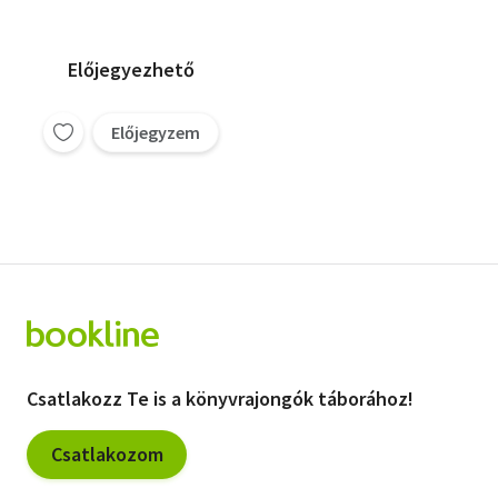
férfi-nő szövetség
megalapozása és
megtartása (2mű)
Előjegyezhető
Előjegyzem
Csatlakozz Te is a könyvrajongók táborához!
Csatlakozom