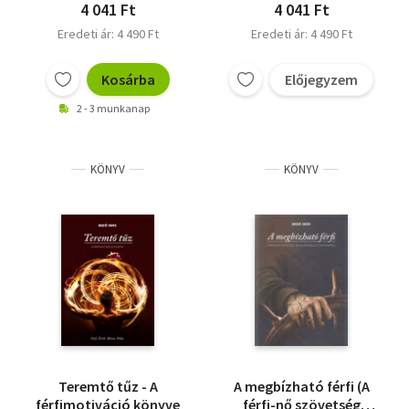
4 041 Ft
4 041 Ft
Eredeti ár: 4 490 Ft
Eredeti ár: 4 490 Ft
Kosárba
Előjegyzem
2 - 3 munkanap
KÖNYV
KÖNYV
Teremtő tűz - A
A megbízható férfi (A
férfimotiváció könyve
férfi-nő szövetség