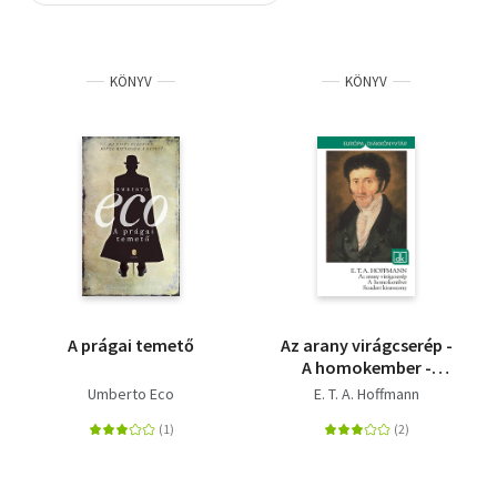
Szótár, nyelvkönyv
KÖNYV
KÖNYV
Tankönyv, segédkönyv
Társadalomtudomány
Természettudomány
Történelem
Vallás
A prágai temető
Az arany virágcserép -
A homokember -
Scuderi kisasszony
Umberto Eco
E. T. A. Hoffmann