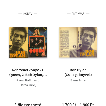
KÖNYV
ANTIKVÁR
4 db zenei könyv - 1.
Bob Dylan
Queen, 2. Bob Dylan, 3.
(Csillagkönyvek)
Rock sztori, 4.
Raoul Hoffmann
Barna Imre
Könnyűzenei lexikon
Barna Imre
Kapuvári Gábor-Sebők
János
Előjegyezhető
1 700 Ft - 1 900 Ft