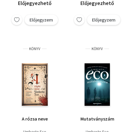
Előjegyezhető
Előjegyezhető
Előjegyzem
Előjegyzem
KÖNYV
KÖNYV
A rózsa neve
Mutatványszám
Umberto Eco
Umberto Eco