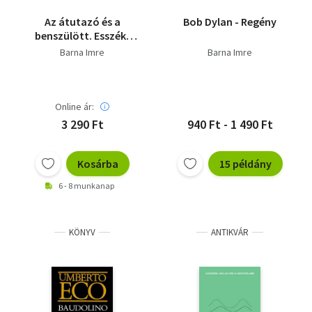
Az átutazó és a
Bob Dylan - Regény
benszülött. Esszék,
kritikák, publicisztikai
Barna Imre
Barna Imre
írások - Dedikált
Online ár:
3 290 Ft
940 Ft - 1 490 Ft
Kosárba
15 példány
6 - 8 munkanap
KÖNYV
ANTIKVÁR