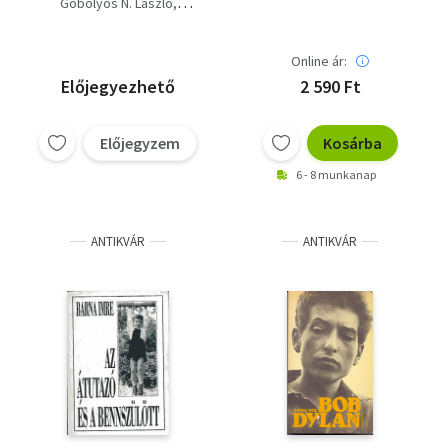
Göbölyös N. László
Genesis+ Bob Dylan+
Barna Imre
Deep Purple
Kapuvári Gábor-Sebők
Online ár:
János
Előjegyezhető
2 590 Ft
Előjegyzem
Kosárba
6 - 8 munkanap
ANTIKVÁR
ANTIKVÁR