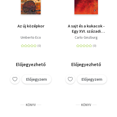
Az új középkor
A sajt és a kukacok -
Egy XVI. századi
molnár világképe
Umberto Eco
Carlo Ginzburg
Előjegyezhető
Előjegyezhető
Előjegyzem
Előjegyzem
KÖNYV
KÖNYV