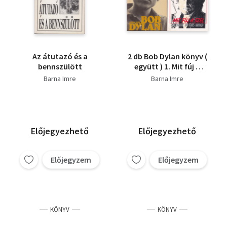
Az átutazó és a
2 db Bob Dylan könyv (
bennszülött
együtt ) 1. Mit fúj a
szél, 2. Bob Dylan
Barna Imre
Barna Imre
Előjegyezhető
Előjegyezhető
Előjegyzem
Előjegyzem
KÖNYV
KÖNYV