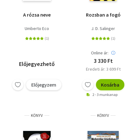
A rózsa neve
Rozsban a fogó
Umberto Eco
J. D. Salinger
Online ár:
3 330 Ft
Előjegyezhető
Eredeti ár: 3 699 Ft
Előjegyzem
Kosárba
2 - 3 munkanap
KÖNYV
KÖNYV