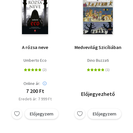
A rózsa neve
Medvevilág Szicíliában
Umberto Eco
Dino Buzzati
Online ár:
7 200 Ft
Előjegyezhető
Eredeti ár: 7 999 Ft
Előjegyzem
Előjegyzem