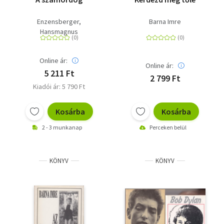
Enzensberger,
Barna Imre
Hansmagnus
Online ár:
Online ár:
5 211 Ft
2 799 Ft
Kiadói ár: 5 790 Ft
Kosárba
Kosárba
2 - 3 munkanap
Perceken belül
KÖNYV
KÖNYV