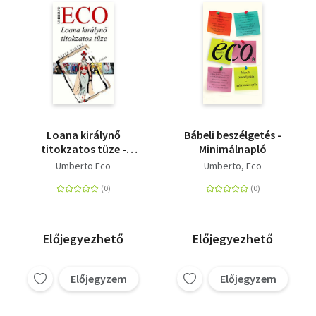
Loana királynő
Bábeli beszélgetés -
titokzatos tüze -
Minimálnapló
Képes regény
Umberto Eco
Umberto, Eco
Előjegyezhető
Előjegyezhető
Előjegyzem
Előjegyzem