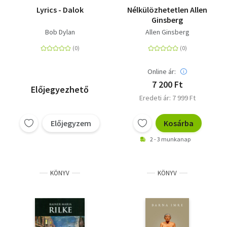
Lyrics - Dalok
Nélkülözhetetlen Allen
Ginsberg
Bob Dylan
Allen Ginsberg
Online ár:
7 200 Ft
Előjegyezhető
Eredeti ár: 7 999 Ft
Előjegyzem
Kosárba
2 - 3 munkanap
KÖNYV
KÖNYV