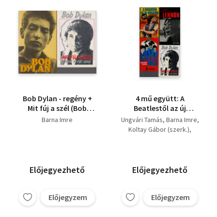
Bob Dylan - regény +
4 mű együtt: A
Mit fúj a szél (Bob
Beatlestől az új
Dylan) (2 mű)
hullámig, John
Barna Imre
Ungvári Tamás
Barna Imre
Lennon 1940-1980, Mit
Koltay Gábor (szerk.)
fúj a szél, Beatles
Sebők János
Biblia.
Előjegyezhető
Előjegyezhető
Előjegyzem
Előjegyzem