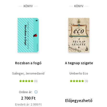
KÖNYV
KÖNYV
Rozsban a fogó
A tegnap szigete
Salinger, Jeromedavid
Umberto Eco
Online ár:
2 700 Ft
Előjegyezhető
Eredeti ár: 2 999 Ft