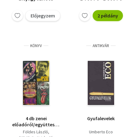
Előjegyzem
2 példány
KÖNYV
ANTIKVÁR
4 db zenei
Gyufalevelek
előadóról/együttesről
szóló mű: Rolling
Földes László
Umberto Eco
Stones könyv+