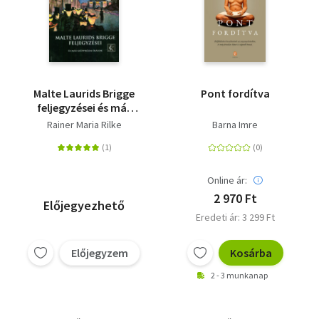
Malte Laurids Brigge
Pont fordítva
feljegyzései és más
szépprózai írások
Rainer Maria Rilke
Barna Imre
Online ár:
2 970 Ft
Előjegyezhető
Eredeti ár: 3 299 Ft
Előjegyzem
Kosárba
2 - 3 munkanap