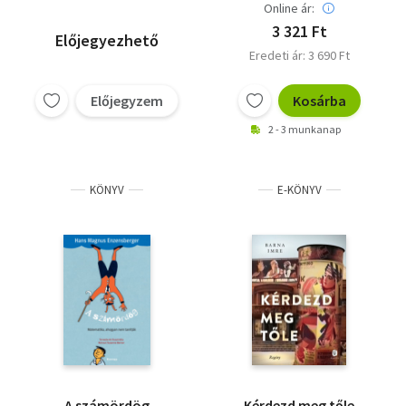
Online ár:
3 321 Ft
Előjegyezhető
Eredeti ár: 3 690 Ft
Előjegyzem
Kosárba
2 - 3 munkanap
KÖNYV
E-KÖNYV
A számördög
Kérdezd meg tőle