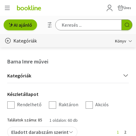
Üres
AI ajánló
Kategóriák
Könyv
Életmód, egészség
Barna Imre művei
Erotika
Kategória
Kategóriák
Gyermek- és ifjúsági
szűrés
Készletállapot
Készletállapot
Hobbi, szabadidő
szűrés
Rendelhető
Raktáron
Akciós
Irodalom
Találatok száma: 85
1 oldalon: 60 db
Művészet
Eladott darabszám szerint
1
2
Szakkönyv