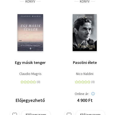
KÖNYV
KÖNYV
Egy másik tenger
Pasolini élete
Claudio Magris
Nico Naldini
Online ár:
Előjegyezhető
4 900 Ft
Előjegyzem
Előjegyzem