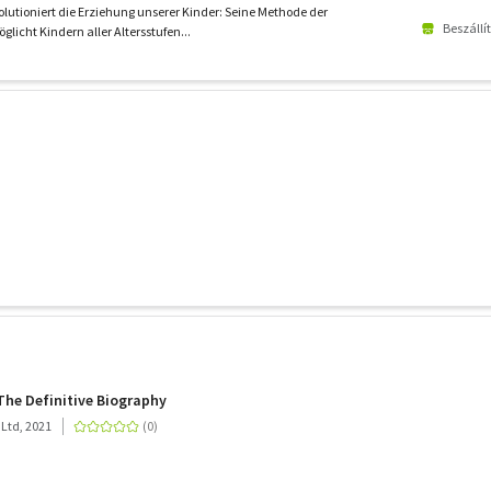
olutioniert die Erziehung unserer Kinder: Seine Methode der
Beszállí
glicht Kindern aller Altersstufen...
 The Definitive Biography
 Ltd, 2021