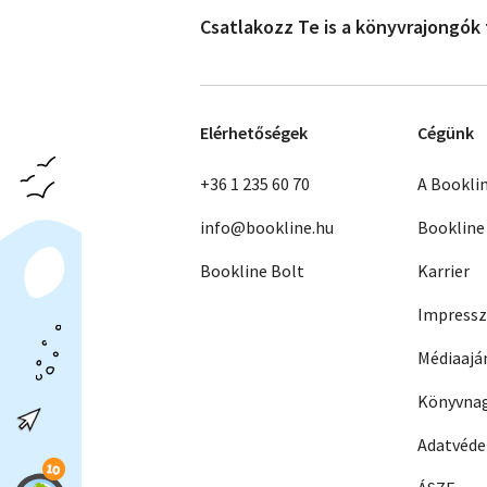
Csatlakozz Te is a könyvrajongók
Elérhetőségek
Cégünk
+36 1 235 60 70
A Bookli
info@bookline.hu
Bookline
Bookline Bolt
Karrier
Impress
Médiaajá
Könyvnag
Adatvéd