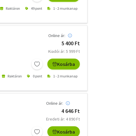
Raktáron
49 pont
1 - 2 munkanap
Online ár:
5 400 Ft
Kiadói ár: 5 999 Ft
Kosárba
Raktáron
0 pont
1 - 2 munkanap
Online ár:
4 646 Ft
Eredeti ár: 4 890 Ft
Kosárba