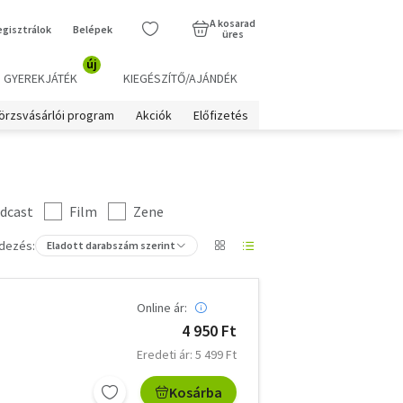
A kosarad
egisztrálok
Belépek
üres
új
GYEREKJÁTÉK
KIEGÉSZÍTŐ/AJÁNDÉK
örzsvásárlói program
Akciók
Előfizetés
dcast
Film
Zene
dezés:
Eladott darabszám szerint
Online ár:
4 950 Ft
Eredeti ár: 5 499 Ft
Kosárba