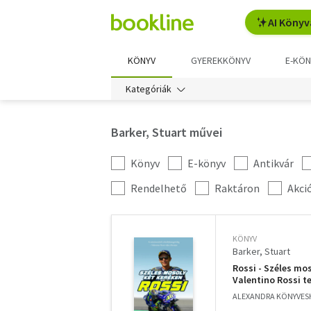
AI Könyv
KÖNYV
GYEREKKÖNYV
E-KÖN
Kategóriák
Barker, Stuart művei
Könyv
E-könyv
Antikvár
Kategória
szűrés
További
Rendelhető
Raktáron
Akci
szűrők
KÖNYV
Barker, Stuart
Rossi - Széles mos
Valentino Rossi te
ALEXANDRA KÖNYVESH