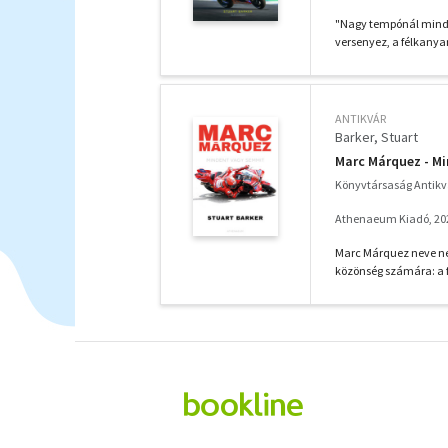
"Nagy tempónál minde
versenyez, a félkanya
ANTIKVÁR
Barker, Stuart
Marc Márquez - M
Könyvtársaság Antik
Athenaeum Kiadó, 20
Marc Márquez neve ne
közönség számára: a fi