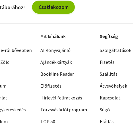
Csatlakozom
 táborához!
Mit kínálunk
Segítség
ne-ról bővebben
AI Könyvajánló
Szolgáltatások
 Zöld
Ajándékkártyák
Fizetés
Bookline Reader
Szállítás
zum
Előfizetés
Átvevőhelyek
nlat
Hírlevél feliratkozás
Kapcsolat
ykereskedés
Törzsvásárlói program
Súgó
elem
TOP 50
Elállás