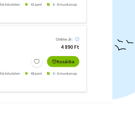
ítói készleten
42 pont
6 - 8 munkanap
Online ár:
4 890 Ft
Kosárba
ítói készleten
48 pont
4 - 6 munkanap