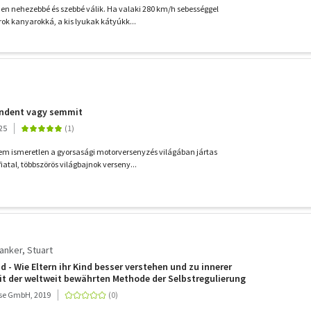
n nehezebbé és szebbé válik. Ha valaki 280 km/h sebességgel
rok kanyarokká, a kis lyukak kátyúkk...
indent vagy semmit
25
m ismeretlen a gyorsasági motorversenyzés világában jártas
atal, többszörös világbajnok verseny...
anker, Stuart
d - Wie Eltern ihr Kind besser verstehen und zu innerer
it der weltweit bewährten Methode der Selbstregulierung
se GmbH, 2019