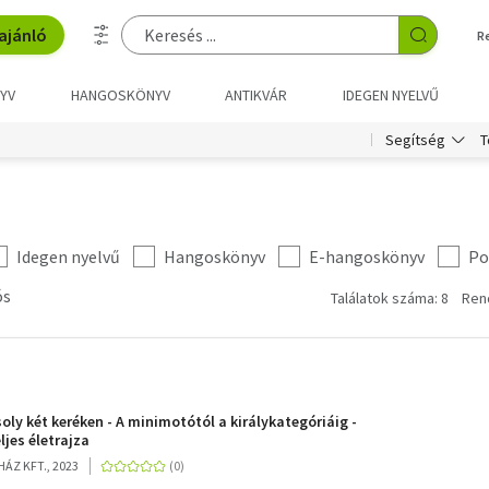
ajánló
R
YV
HANGOSKÖNYV
ANTIKVÁR
IDEGEN NYELVŰ
T
Segítség
Idegen nyelvű
Hangoskönyv
E-hangoskönyv
Po
ós
Találatok száma: 8
Ren
oly két keréken - A minimotótól a királykategóriáig -
ljes életrajza
ÁZ KFT., 2023