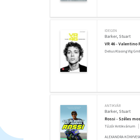
IDEGEN
Barker, Stuart
VR 46 - Valentino 
Delius Klasing Vlg Gm
ANTIKVÁR
Barker, Stuart
Rossi - Széles mo
Tűzőr Antikvárium
ALEXANDRA KÖNYVESH