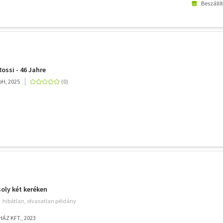
Beszállí
Rossi - 46 Jahre
bH, 2025
soly két keréken
hibátlan, olvasatlan példány
ÁZ KFT., 2023