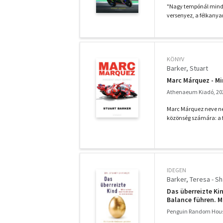
"Nagy tempónál minde
versenyez, a félkanya
KÖNYV
Barker, Stuart
Marc Márquez - M
Athenaeum Kiadó, 20
Marc Márquez neve ne
közönség számára: a fi
IDEGEN
Barker, Teresa - Sh
Das überreizte Kin
Balance führen. M
Penguin Random Hou