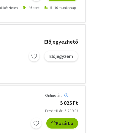
tói készleten
46 pont
5 - 10 munkanap
Előjegyezhető
Előjegyzem
Online ár:
5 025 Ft
Eredeti ár: 5 289 Ft
Kosárba