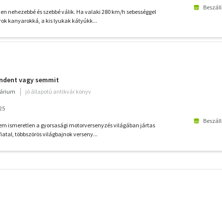
Beszáll
n nehezebbé és szebbé válik. Ha valaki 280 km/h sebességgel
rok kanyarokká, a kis lyukak kátyúkk...
indent vagy semmit
várium
jó állapotú antikvár könyv
25
Beszáll
m ismeretlen a gyorsasági motorversenyzés világában jártas
atal, többszörös világbajnok verseny...
További
szűrők