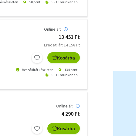
tói készleten
50 pont
5 - 10 munkanap
Online ár:
13 451 Ft
Eredeti ár: 14 158 Ft
Kosárba
Beszállítói készleten
134 pont
5 - 10 munkanap
Online ár:
4 290 Ft
Kosárba