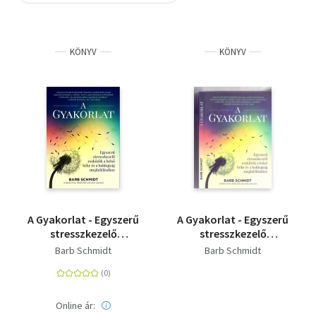
Szótár, nyelvkönyv
KÖNYV
KÖNYV
Tankönyv, segédkönyv
Társadalomtudomány
Természettudomány
Történelem
Vallás
A Gyakorlat - Egyszerű
A Gyakorlat - Egyszerű
stresszkezelő
stresszkezelő
eszközök a belső béke
eszközök a belső béke
Barb Schmidt
Barb Schmidt
és a boldogság
és a boldogság
megtalálásához
megtalálásához
Online ár: