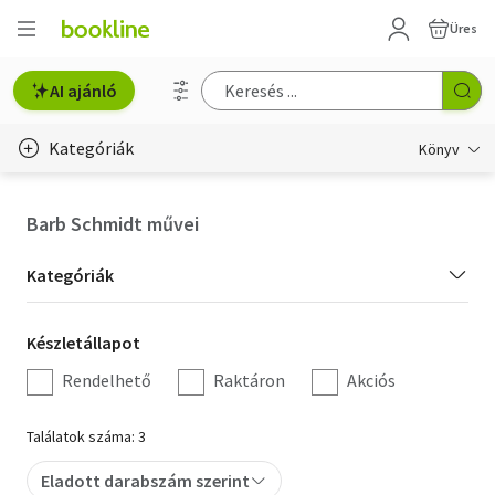
Üres
AI ajánló
Kategóriák
Könyv
Életmód, egészség
Barb Schmidt művei
Erotika
Kategória
Kategóriák
Gyermek- és ifjúsági
szűrés
Készletállapot
Készletállapot
Hobbi, szabadidő
szűrés
Rendelhető
Raktáron
Akciós
Irodalom
Találatok száma: 3
Művészet
Eladott darabszám szerint
Szakkönyv