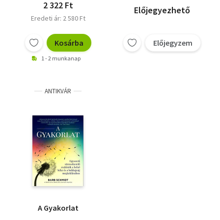
2 322 Ft
Előjegyezhető
Eredeti ár: 2 580 Ft
Kosárba
Előjegyzem
1 - 2 munkanap
ANTIKVÁR
A Gyakorlat