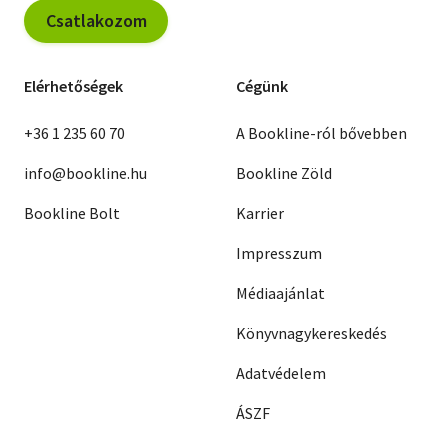
Csatlakozom
Elérhetőségek
Cégünk
+36 1 235 60 70
A Bookline-ról bővebben
info@bookline.hu
Bookline Zöld
Bookline Bolt
Karrier
Impresszum
Médiaajánlat
Könyvnagykereskedés
Adatvédelem
ÁSZF