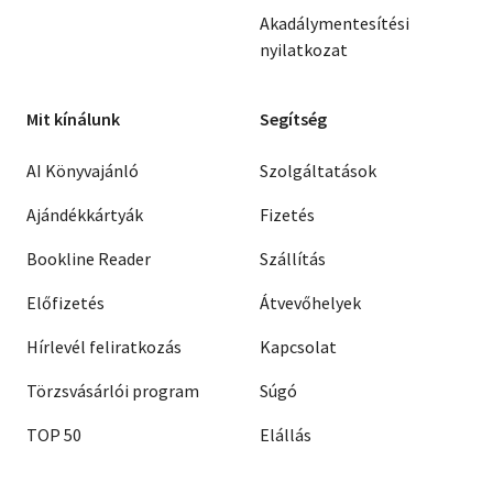
Akadálymentesítési
nyilatkozat
Mit kínálunk
Segítség
AI Könyvajánló
Szolgáltatások
Ajándékkártyák
Fizetés
Bookline Reader
Szállítás
Előfizetés
Átvevőhelyek
Hírlevél feliratkozás
Kapcsolat
Törzsvásárlói program
Súgó
TOP 50
Elállás