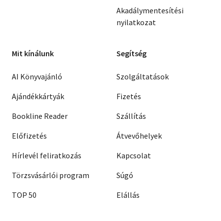
Akadálymentesítési
nyilatkozat
Mit kínálunk
Segítség
AI Könyvajánló
Szolgáltatások
Ajándékkártyák
Fizetés
Bookline Reader
Szállítás
Előfizetés
Átvevőhelyek
Hírlevél feliratkozás
Kapcsolat
Törzsvásárlói program
Súgó
TOP 50
Elállás