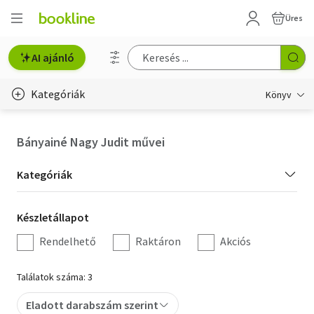
Üres
AI ajánló
Kategóriák
Könyv
Életmód, egészség
Bányainé Nagy Judit művei
Erotika
Kategória
Kategóriák
Gyermek- és ifjúsági
szűrés
Készletállapot
Készletállapot
Hobbi, szabadidő
szűrés
Rendelhető
Raktáron
Akciós
Irodalom
Találatok száma: 3
Művészet
Eladott darabszám szerint
Szakkönyv