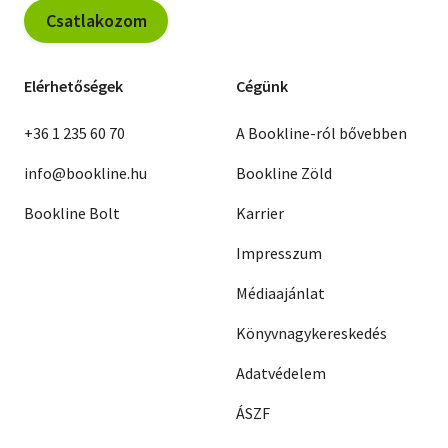
Csatlakozom
Elérhetőségek
Cégünk
+36 1 235 60 70
A Bookline-ról bővebben
info@bookline.hu
Bookline Zöld
Bookline Bolt
Karrier
Impresszum
Médiaajánlat
Könyvnagykereskedés
Adatvédelem
ÁSZF