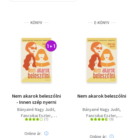
Szótár, nyelvkönyv
KÖNYV
E-KÖNYV
Tankönyv, segédkönyv
Társadalomtudomány
1 + 1
Természettudomány
Történelem
Vallás
Nem akarok beleszólni
Nem akarok beleszólni
- Innen szép nyerni
Bányainé Nagy Judit
Bányainé Nagy Judit
Fancsikai Eszter
Fancsikai Eszter
Tapasztó Orsi
Tapasztó Orsi
Online ár:
Online ár: