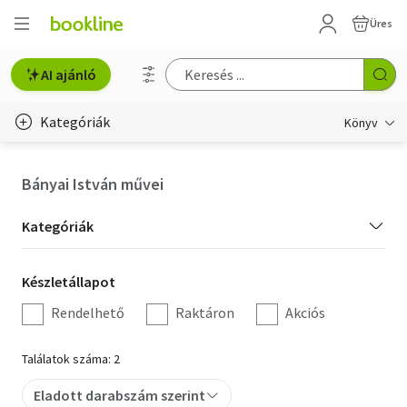
Üres
AI ajánló
Kategóriák
Könyv
Életmód, egészség
Bányai István művei
Erotika
Kategória
Kategóriák
Gyermek- és ifjúsági
szűrés
Készletállapot
Készletállapot
Hobbi, szabadidő
szűrés
Rendelhető
Raktáron
Akciós
Irodalom
Találatok száma: 2
Művészet
Eladott darabszám szerint
Szakkönyv