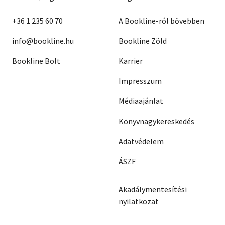
+36 1 235 60 70
A Bookline-ról bővebben
info@bookline.hu
Bookline Zöld
Bookline Bolt
Karrier
Impresszum
Médiaajánlat
Könyvnagykereskedés
Adatvédelem
ÁSZF
Akadálymentesítési
nyilatkozat