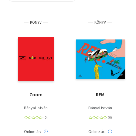
Szótár, nyelvkönyv
KÖNYV
KÖNYV
Tankönyv, segédkönyv
Társadalomtudomány
Természettudomány
Történelem
Vallás
Zoom
REM
Bányai István
Bányai István
Online ár:
Online ár: