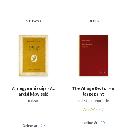
Szótár, nyelvkönyv
ANTIKVÁR
IDEGEN
Tankönyv, segédkönyv
Társadalomtudomány
Természettudomány
Történelem
Vallás
A megye múzsája - Az
The Village Rector - in
arcisi képviselő
large print
Balzac
Balzac, Honoré de
Online ár:
Online ár: