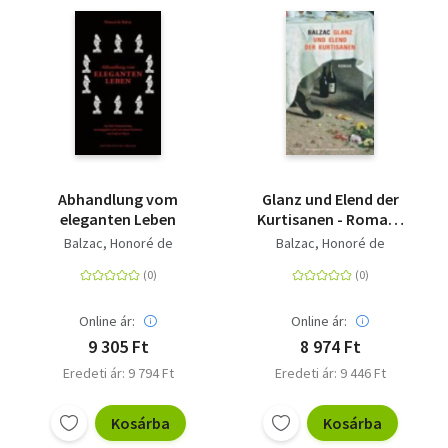
Abhandlung vom
Glanz und Elend der
eleganten Leben
Kurtisanen - Roman |
Das Herzstück der
Balzac, Honoré de
Balzac, Honoré de
'Comédie humaine'
Online ár:
Online ár:
9 305 Ft
8 974 Ft
Eredeti ár: 9 794 Ft
Eredeti ár: 9 446 Ft
Kosárba
Kosárba