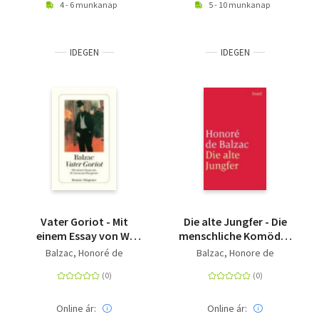
4 - 6 munkanap
5 - 10 munkanap
IDEGEN
IDEGEN
Vater Goriot - Mit
Die alte Jungfer - Die
einem Essay von W.
menschliche Komödie.
Sommerset Maugham
Die großen Romane
Balzac, Honoré de
Balzac, Honore de
und Erzählungen.
Online ár:
Online ár: