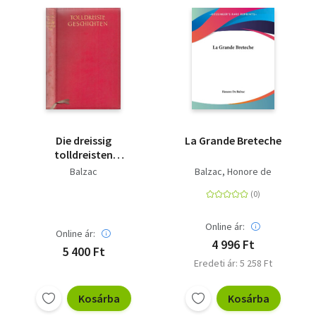
Die dreissig
La Grande Breteche
tolldreisten
Geschichten
Balzac
Balzac, Honore de
Online ár:
Online ár:
4 996 Ft
5 400 Ft
Eredeti ár: 5 258 Ft
Kosárba
Kosárba