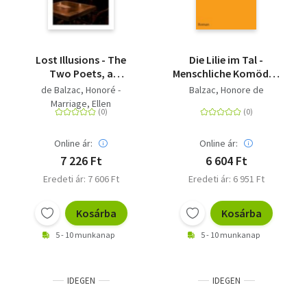
Lost Illusions - The
Die Lilie im Tal -
Two Poets, a
Menschliche Komödie.
Distinguished
Die großen Romane
de Balzac, Honoré -
Balzac, Honore de
Provincial at Paris, Eve
und Erzählungen
Marriage, Ellen
and David
Online ár:
Online ár:
7 226 Ft
6 604 Ft
Eredeti ár: 7 606 Ft
Eredeti ár: 6 951 Ft
Kosárba
Kosárba
5 - 10 munkanap
5 - 10 munkanap
IDEGEN
IDEGEN