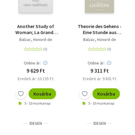
Another Study of
Theorie des Gehens -
Woman; La Grande
Eine Stunde aus
Breteche - in large
meinem Leben
Balzac, Honoré de
Balzac, Honoré de
print
Online ár:
Online ár:
9 629 Ft
9 311 Ft
Eredeti ár: 10 135 Ft
Eredeti ár: 9 801 Ft
Kosárba
Kosárba
5 - 10 munkanap
5 - 10 munkanap
IDEGEN
IDEGEN