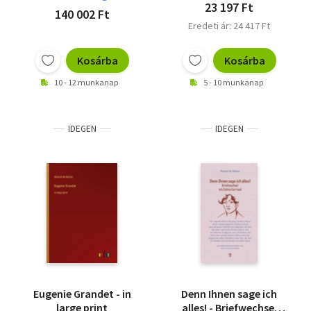
23 197 Ft
140 002 Ft
Eredeti ár: 24 417 Ft
Kosárba
Kosárba
10 - 12 munkanap
5 - 10 munkanap
IDEGEN
IDEGEN
Eugenie Grandet - in
Denn Ihnen sage ich
large print
alles! - Briefwechsel