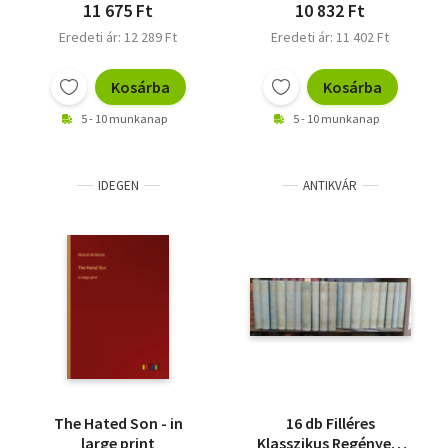
11 675 Ft
10 832 Ft
Eredeti ár: 12 289 Ft
Eredeti ár: 11 402 Ft
Kosárba
Kosárba
5 - 10 munkanap
5 - 10 munkanap
IDEGEN
ANTIKVÁR
The Hated Son - in
16 db Filléres
large print
Klasszikus Regények: