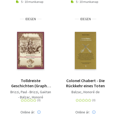
5 - 10 munkanap
5 - 10 munkanap
IDEGEN
IDEGEN
Tolldreiste
Colonel Chabert - Die
Geschichten (Graphic
Rückkehr eines Toten
Novel) - Nach dem
Brizzi, Paul - Brizzi, Gaëtan
Balzac, Honoré de
Werk von Honoré
- Balzac, Honoré
Balzac
Online ár:
Online ár: