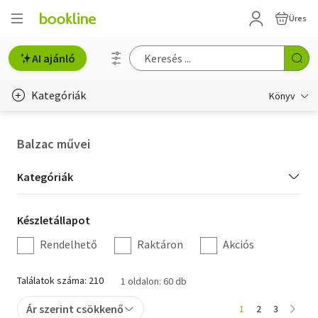
Üres
AI ajánló
Kategóriák
Könyv
Életmód, egészség
Balzac művei
Erotika
Kategória
Kategóriák
Gyermek- és ifjúsági
szűrés
Készletállapot
Készletállapot
Hobbi, szabadidő
szűrés
Rendelhető
Raktáron
Akciós
Irodalom
Találatok száma: 210
1 oldalon: 60 db
Művészet
Ár szerint csökkenő
1
2
3
Szakkönyv