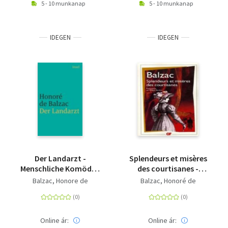
5 - 10 munkanap
5 - 10 munkanap
IDEGEN
IDEGEN
Der Landarzt -
Splendeurs et misères
Menschliche Komödie.
des courtisanes -
Die großen Romane
Roman
Balzac, Honore de
Balzac, Honoré de
und Erzählungen
Online ár:
Online ár: