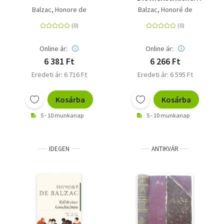
Komödie. Die großen
Balzac, Honore de
Balzac, Honoré de
Romane und
Erzählungen
Online ár:
Online ár:
6 381 Ft
6 266 Ft
Eredeti ár: 6 716 Ft
Eredeti ár: 6 595 Ft
Kosárba
Kosárba
5 - 10 munkanap
5 - 10 munkanap
IDEGEN
ANTIKVÁR