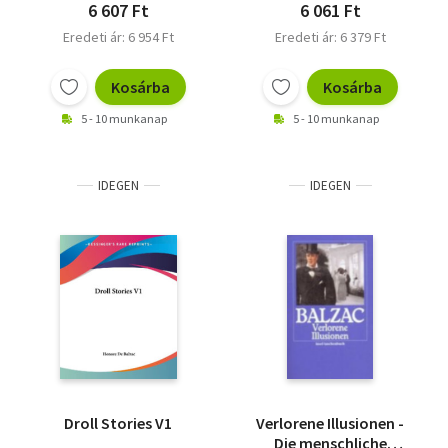
6 607 Ft
6 061 Ft
Eredeti ár: 6 954 Ft
Eredeti ár: 6 379 Ft
Kosárba
Kosárba
5 - 10 munkanap
5 - 10 munkanap
IDEGEN
IDEGEN
Droll Stories V1
Verlorene Illusionen -
Die menschliche