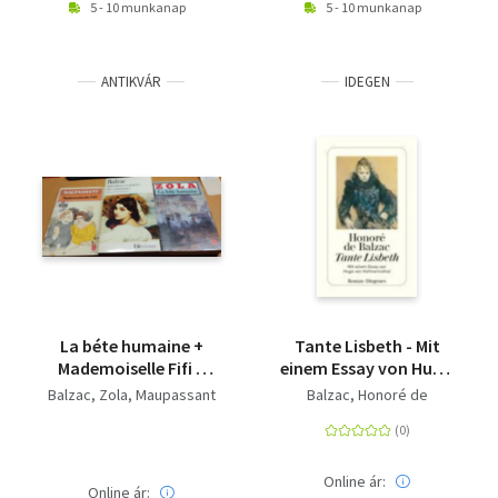
5 - 10 munkanap
5 - 10 munkanap
ANTIKVÁR
IDEGEN
La béte humaine +
Tante Lisbeth - Mit
Mademoiselle Fifi +
einem Essay von Hugo
Splendeurs et miséres
von Hofmannsthal
Balzac
Zola
Maupassant
Balzac, Honoré de
des courtisanes (3
kötet)
Online ár:
Online ár: