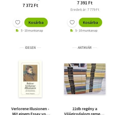
7 391 Ft
7 372 Ft
Eredeti ár: 7 779 Ft
Kosárba
Kosárba
5 - 10 munkanap
5 - 10 munkanap
IDEGEN
ANTIKVÁR
Verlorene Illusionen -
22db regény a
Mit einem Essay von
Világirodalom remekei