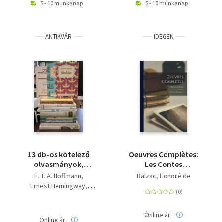
5 - 10 munkanap
5 - 10 munkanap
ANTIKVÁR
IDEGEN
13 db-os kötelező
Oeuvres Complètes:
olvasmányok,
Les Contes
KÖNYVMENTŐ
Drolatiques...
E. T. A. Hoffmann
Balzac, Honoré de
AJÁNLAT: Az arany
Ernest Hemingway
virágcserép, Az öreg
Daniel Defoe
Felix Salten
halász és a tenger,
Katona József
Balzac
Robinson Crusoe,
Online ár:
Móricz Zsigmond
Moliére
Online ár: