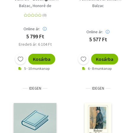
Cornelia Froboess
sorozatból:
Balzac, Honoré de
Balzac
Kispolgárok I-II-III-IV.,
Grandet Eugénia,
Goriot apó II.,
Online ár:
Online ár:
5 799 Ft
5 577 Ft
Eredeti ár: 6 104 Ft
Kosárba
Kosárba
5 - 10 munkanap
6 - 8 munkanap
IDEGEN
IDEGEN