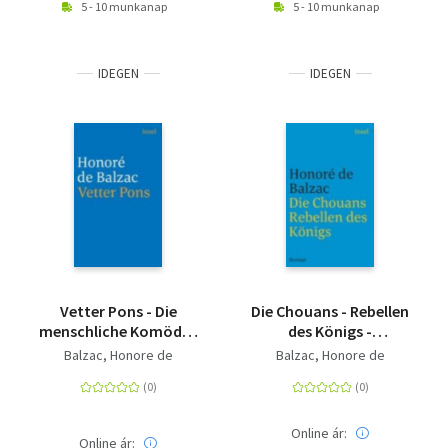
5 - 10 munkanap
5 - 10 munkanap
IDEGEN
IDEGEN
Vetter Pons - Die
Die Chouans - Rebellen
menschliche Komödie.
des Königs -
Die großen Romane
Menschliche Komödie.
Balzac, Honore de
Balzac, Honore de
und Erzählungen
Die großen Romane
und Erzählungen
Online ár:
Online ár: