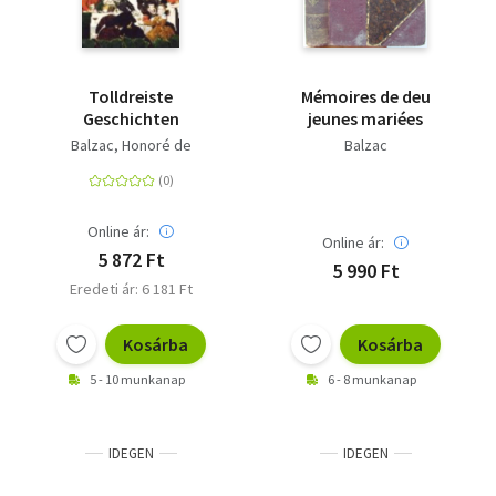
Tolldreiste
Mémoires de deu
Geschichten
jeunes mariées
Balzac, Honoré de
Balzac
Online ár:
Online ár:
5 872 Ft
5 990 Ft
Eredeti ár: 6 181 Ft
Kosárba
Kosárba
5 - 10 munkanap
6 - 8 munkanap
IDEGEN
IDEGEN