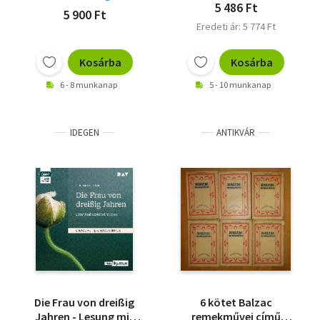
5 486 Ft
5 900 Ft
Eredeti ár: 5 774 Ft
Kosárba
Kosárba
6 - 8 munkanap
5 - 10 munkanap
IDEGEN
ANTIKVÁR
Die Frau von dreißig
6 kötet Balzac
Jahren - Lesung mit
remekművei című