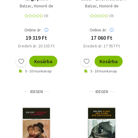
mit Zulma Carraud
Balzac, Honoré de
Balzac, Honoré de
Online ár:
Online ár:
19 319 Ft
17 060 Ft
Eredeti ár: 20 335 Ft
Eredeti ár: 17 957 Ft
Kosárba
Kosárba
5 - 10 munkanap
5 - 10 munkanap
IDEGEN
IDEGEN