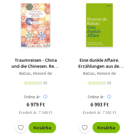
Traumreisen - China
Eine dunkle Affaire.
und die Chinesen. Reise
Erzählungen aus der
von Paris nach Java
napoleonischen
Balzac, Honoré de
Balzac, Honore de
Sphäre - Menschliche
Komödie. Die großen
Romane und
Erzählungen
Online ár:
Online ár:
6 979 Ft
6 993 Ft
Eredeti ár: 7 346 Ft
Eredeti ár: 7 361 Ft
Kosárba
Kosárba