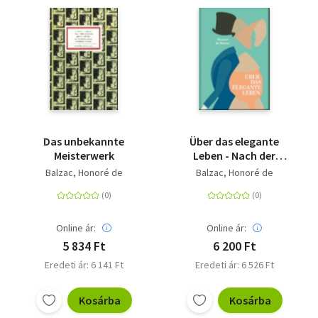
Das unbekannte
Über das elegante
Meisterwerk
Leben - Nach der
Übersetzung von W.
Balzac, Honoré de
Balzac, Honoré de
Fred ergänzt,
aktualisiert und
kommentiert von
Constanze Derham
Online ár:
Online ár:
5 834 Ft
6 200 Ft
Eredeti ár: 6 141 Ft
Eredeti ár: 6 526 Ft
Kosárba
Kosárba