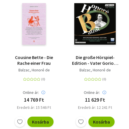
Cousine Bette - Die
Die große Hörspiel-
Rache einer Frau
Edition - Vater Goriot -
Cousine Lisbeth -
Balzac, Honoré de
Balzac, Honoré de
Eugénie Grandet -
Verlorene Illusionen
Online ár:
Online ár:
14 769 Ft
11 629 Ft
Eredeti ár: 15 546 Ft
Eredeti ár: 12 241 Ft
Kosárba
Kosárba