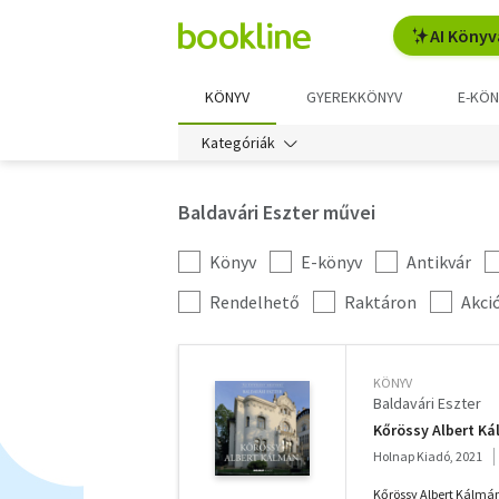
AI Könyv
KÖNYV
GYEREKKÖNYV
E-KÖN
Kategóriák
Baldavári Eszter művei
Könyv
E-könyv
Antikvár
Kategória
szűrés
További
Rendelhető
Raktáron
Akci
szűrők
KÖNYV
Baldavári Eszter
Kőrössy Albert K
Holnap Kiadó, 2021
Kőrössy Albert Kálmá