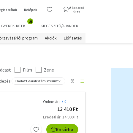
A kosarad
egisztrálok
Belépek
üres
új
GYEREKJÁTÉK
KIEGÉSZÍTŐ/AJÁNDÉK
örzsvásárlói program
Akciók
Előfizetés
dcast
Film
Zene
dezés:
Eladott darabszám szerint
Online ár:
13 410 Ft
Eredeti ár: 14 900 Ft
Kosárba