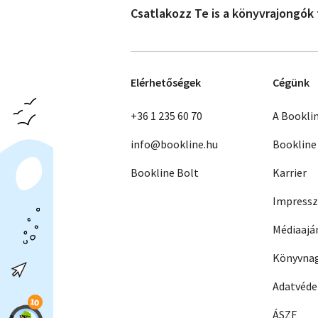
Csatlakozz Te is a könyvrajongók
Elérhetőségek
Cégünk
+36 1 235 60 70
A Bookli
info@bookline.hu
Bookline
Bookline Bolt
Karrier
Impress
Médiaajá
Könyvnag
Adatvéd
ÁSZF