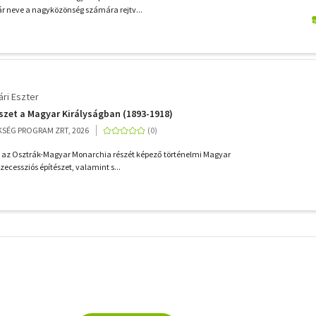
bár neve a nagyközönség számára rejtv...
ári Eszter
szet a Magyar Királyságban (1893-1918)
SÉG PROGRAM ZRT, 2026
n az Osztrák-Magyar Monarchia részét képező történelmi Magyar
zecessziós építészet, valamint s...
További
szűrők