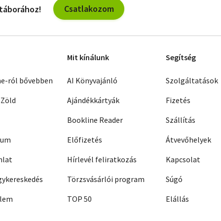
Csatlakozom
 táborához!
Mit kínálunk
Segítség
ne-ról bővebben
AI Könyvajánló
Szolgáltatások
 Zöld
Ajándékkártyák
Fizetés
Bookline Reader
Szállítás
zum
Előfizetés
Átvevőhelyek
nlat
Hírlevél feliratkozás
Kapcsolat
ykereskedés
Törzsvásárlói program
Súgó
elem
TOP 50
Elállás