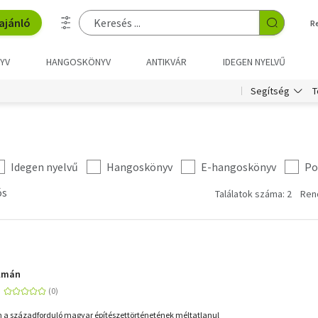
ajánló
R
YV
HANGOSKÖNYV
ANTIKVÁR
IDEGEN NYELVŰ
T
Segítség
Idegen nyelvű
Hangoskönyv
E-hangoskönyv
Po
ós
Találatok száma: 2
Ren
álmán
n a századforduló magyar építészettörténetének méltatlanul