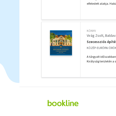
elfeledett alakja. Ha
KÖNYV
Virág Zsolt
Baldav
Szecessziós építé
KÖZÉP-EURÓPAI ÖRÖK
A tárgyalt időszakba
Királyság területén a s