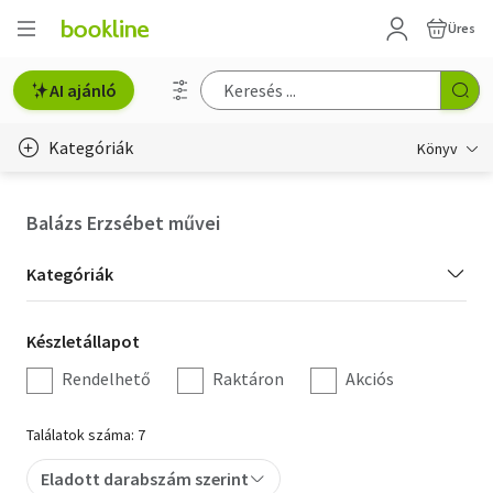
Üres
AI ajánló
Kategóriák
Könyv
Életmód, egészség
Balázs Erzsébet művei
Erotika
Kategória
Kategóriák
Gyermek- és ifjúsági
szűrés
Készletállapot
Készletállapot
Hobbi, szabadidő
szűrés
Rendelhető
Raktáron
Akciós
Irodalom
Találatok száma: 7
Művészet
Eladott darabszám szerint
Szakkönyv