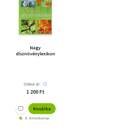
Nagy
dísznövénylexikon
Online ár:
1 200 Ft
Kosárba
6 - 8 munkanap