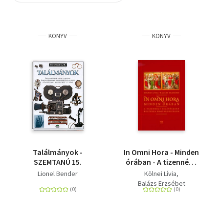
Szótár, nyelvkönyv
KÖNYV
KÖNYV
Tankönyv, segédkönyv
Társadalomtudomány
Természettudomány
Történelem
Vallás
Találmányok -
In Omni Hora - Minden
SZEMTANÚ 15.
órában - A tizennégy
segítőszent kultusza
Lionel Bender
Kölnei Lívia
Magyarországon
Balázs Erzsébet