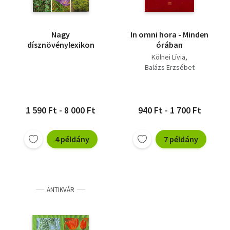
Nagy
In omni hora - Minden
dísznövénylexikon
órában
Kölnei Lívia
Balázs Erzsébet
1 590 Ft - 8 000 Ft
940 Ft - 1 700 Ft
4 példány
7 példány
ANTIKVÁR