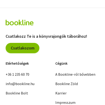
Csatlakozz Te is a könyvrajongók táborához!
Csatlakozom
Elérhetőségek
Cégünk
+36 1 235 60 70
A Bookline-ról bővebben
info@bookline.hu
Bookline Zöld
Bookline Bolt
Karrier
Impresszum