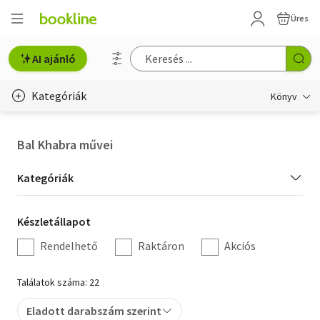
Üres
AI ajánló
Kategóriák
Könyv
Életmód, egészség
Bal Khabra művei
Erotika
Kategória
Kategóriák
Gyermek- és ifjúsági
szűrés
Készletállapot
Készletállapot
Hobbi, szabadidő
szűrés
Rendelhető
Raktáron
Akciós
Irodalom
Találatok száma: 22
Művészet
Eladott darabszám szerint
Szakkönyv