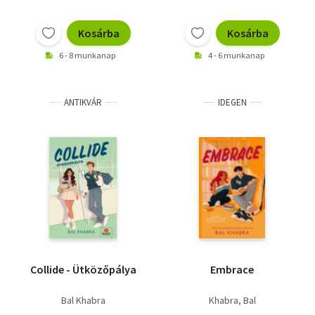
Kosárba
Kosárba
6 - 8 munkanap
4 - 6 munkanap
ANTIKVÁR
IDEGEN
Collide - Ütközőpálya
Embrace
Bal Khabra
Khabra, Bal