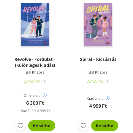
Revolve - Fordulat -
Spiral – Kicsúszás
(Különleges kiadás)
Bal Khabra
Bal Khabra
Online ár:
Kiadói ár:
6 300 Ft
4 999 Ft
Kiadói ár: 6 999 Ft
Kosárba
Kosárba