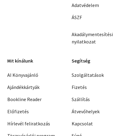
Adatvédelem
ÁSZF
Akadálymentesítési
nyilatkozat
Mit kínálunk
Segítség
AI Könyvajánló
Szolgáltatások
Ajándékkártyák
Fizetés
Bookline Reader
Szállítás
Előfizetés
Átvevőhelyek
Hírlevél feliratkozás
Kapcsolat
Törzsvásárlói program
Súgó