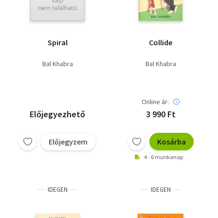
Spiral
Collide
Bal Khabra
Bal Khabra
Online ár:
Előjegyezhető
3 990 Ft
Előjegyzem
Kosárba
4 - 6 munkanap
IDEGEN
IDEGEN