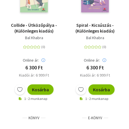
Collide - Ütközőpálya -
Spiral - Kicsúszás -
(Különleges kiadás)
(Különleges kiadás)
Bal Khabra
Bal Khabra
Online ár:
Online ár:
6 300 Ft
6 300 Ft
Kiadói ár: 6 999 Ft
Kiadói ár: 6 999 Ft
Kosárba
Kosárba
1 - 2 munkanap
1 - 2 munkanap
KÖNYV
E-KÖNYV