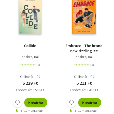
Collide
Embrace - The brand
new sizzling ice
hockey romance from
Khabra, Bal
Khabra, Bal
the Sunday Times
bestselling author of
the Off the Ice series
Online ár:
Online ár:
6 229 Ft
5 211 Ft
Eredeti ár: 6 556 Ft
Eredeti ár: 5 485 Ft
Kosárba
Kosárba
5 - 10 munkanap
5 - 10 munkanap