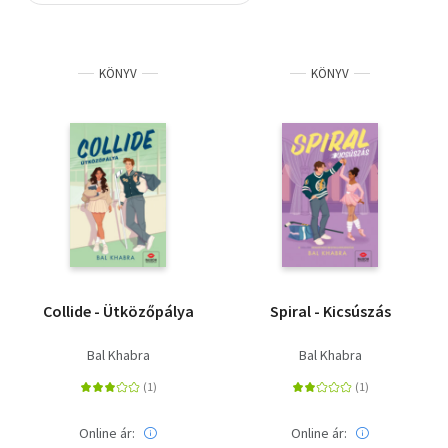
Szótár, nyelvkönyv
KÖNYV
KÖNYV
Tankönyv, segédkönyv
Társadalomtudomány
Természettudomány
Történelem
Vallás
Collide - Ütközőpálya
Spiral - Kicsúszás
Bal Khabra
Bal Khabra
Online ár:
Online ár: