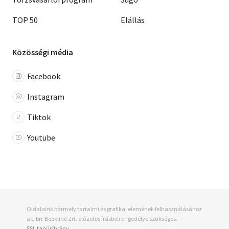
TOP 50
Elállás
Közösségi média
Facebook
Instagram
Tiktok
Youtube
Oldalaink bármely tartalmi és grafikai elemének felhasználásához
a Libri-Bookline Zrt. előzetes írásbeli engedélye szükséges.
SSL tanúsítvány