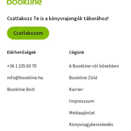
Csatlakozz Te is a könyvrajongók táborához!
Csatlakozom
Elérhetőségek
Cégünk
+36 1 235 60 70
A Bookline-ról bővebben
info@bookline.hu
Bookline Zöld
Bookline Bolt
Karrier
Impresszum
Médiaajánlat
Könyvnagykereskedés